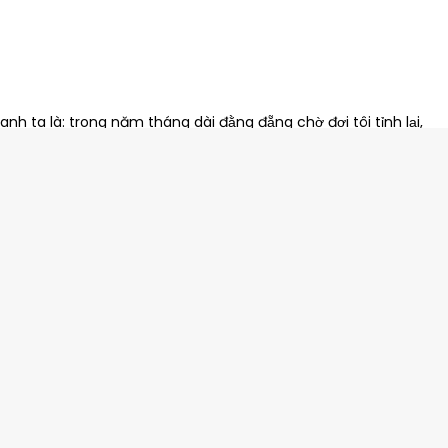
 anh ta là: trong năm tháng dài đằng đẵng chờ đợi tôi tỉnh lại,
nh ta thoát khỏi tuyệt vọng, nên anh ta mới yêu cô ta.Giờ nghĩ
 xỉu phải nhập viện. Tôi nghĩ có lẽ vì sau khi anh ta đã mệt mỏi
 bắt anh ta thức trắng đêm giúp tôi xếp Lego. Vì vậy, sáng sớm