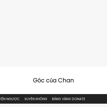
Góc của Chan
YỆN NGƯỢC
XUYÊN KHÔNG
BẢNG VÀNG DONATE