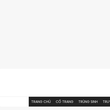
Skip
to
content
TRANG CHỦ
CỔ TRANG
TRÙNG SINH
TRU