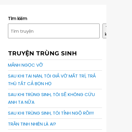
Tìm kiếm
Tìm
kiếm
TRUYỆN TRÙNG SINH
MẢNH NGỌC VỠ
SAU KHI TAI NẠN, TÔI GIẢ VỜ MẤT TRÍ, TRẢ
THÙ TẤT CẢ BỌN HỌ
SAU KHI TRÙNG SINH, TÔI SẼ KHÔNG CỨU
ANH TA NỮA
SAU KHI TRÙNG SINH, TÔI TỈNH NGỘ RỒI!!!
TRẦN TINH NHIÊN LÀ AI?