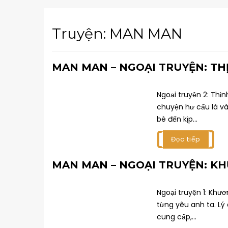
Truyện:
MAN MAN
MAN MAN – NGOẠI TRUYỆN: TH
Ngoại truyện 2: Thị
chuyện hư cấu là vào
bè đến kịp...
Đọc tiếp
MAN MAN – NGOẠI TRUYỆN: K
Ngoại truyện 1: Khươ
từng yêu anh ta. Lý
cung cấp,...