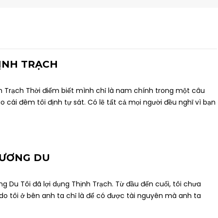
ỊNH TRẠCH
nh Trạch Thời điểm biết mình chỉ là nam chính trong một câu
 cái đêm tôi định tự sát. Có lẽ tất cả mọi người đều nghĩ vì bạn
HƯƠNG DU
ng Du Tôi đã lợi dụng Thịnh Trạch. Từ đầu đến cuối, tôi chưa
 do tôi ở bên anh ta chỉ là để có được tài nguyên mà anh ta