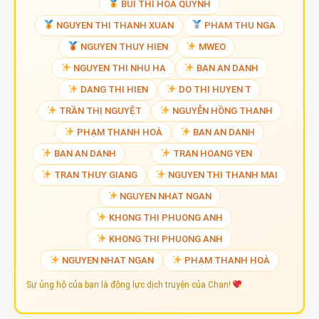
BUI THI HOA QUYNH
NGUYEN THI THANH XUAN
PHAM THU NGA
NGUYEN THUY HIEN
MWEO
NGUYEN THI NHU HA
BAN AN DANH
DANG THI HIEN
DO THI HUYEN T
TRẦN THỊ NGUYỆT
NGUYỄN HỒNG THANH
PHẠM THANH HOÀ
BAN AN DANH
BAN AN DANH
TRAN HOANG YEN
TRAN THUY GIANG
NGUYEN THI THANH MAI
NGUYEN NHAT NGAN
KHONG THI PHUONG ANH
KHONG THI PHUONG ANH
NGUYEN NHAT NGAN
PHẠM THANH HOÀ
Sự ủng hộ của bạn là động lực dịch truyện của Chan!