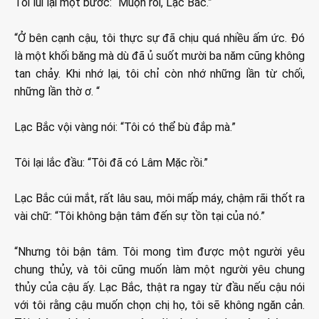
Tôi lùi lại một bước: “Muộn rồi, Lạc Bắc.”
“Ở bên cạnh cậu, tôi thực sự đã chịu quá nhiều ấm ức. Đó
là một khối băng mà dù đã ủ suốt mười ba năm cũng không
tan chảy. Khi nhớ lại, tôi chỉ còn nhớ những lần từ chối,
những lần thờ ơ. “
Lạc Bắc vội vàng nói: “Tôi có thể bù đắp mà.”
Tôi lại lắc đầu: “Tôi đã có Lâm Mặc rồi.”
Lạc Bắc cúi mắt, rất lâu sau, môi mấp máy, chậm rãi thốt ra
vài chữ: “Tôi không bận tâm đến sự tồn tại của nó.”
“Nhưng tôi bận tâm. Tôi mong tìm được một người yêu
chung thủy, và tôi cũng muốn làm một người yêu chung
thủy của cậu ấy. Lạc Bắc, thật ra ngay từ đầu nếu cậu nói
với tôi rằng cậu muốn chọn chị họ, tôi sẽ không ngăn cản.