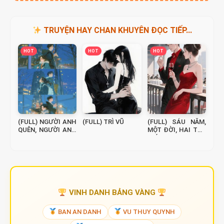
TRUYỆN HAY CHAN KHUYÊN ĐỌC TIẾP...
HOT
HOT
HOT
(FULL) NGƯỜI ANH
(FULL) TRÌ VŨ
(FULL) SÁU NĂM,
QUÊN, NGƯỜI ANH
MỘT ĐỜI, HAI THẾ
NỢ
GIỚI
VINH DANH BẢNG VÀNG
BAN AN DANH
VU THUY QUYNH