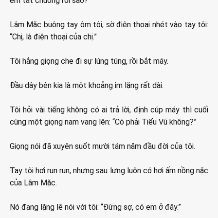
em tắt chuông rồi sao?”
Lâm Mặc buông tay ôm tôi, sờ điện thoại nhét vào tay tôi:
“Chị, là điện thoại của chị.”
Tôi hắng giọng che đi sự lúng túng, rồi bắt máy.
Đầu dây bên kia là một khoảng im lặng rất dài.
Tôi hỏi vài tiếng không có ai trả lời, định cúp máy thì cuối
cùng một giọng nam vang lên: “Có phải Tiểu Vũ không?”
Giọng nói đã xuyên suốt mười tám năm đầu đời của tôi.
Tay tôi hơi run run, nhưng sau lưng luôn có hơi ấm nồng nặc
của Lâm Mặc.
Nó đang lặng lẽ nói với tôi: “Đừng sợ, có em ở đây.”