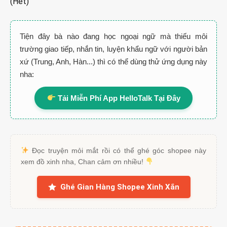
(Hết)
Tiện đây bà nào đang học ngoại ngữ mà thiếu môi
trường giao tiếp, nhắn tin, luyện khẩu ngữ với người bản
xứ (Trung, Anh, Hàn...) thì có thể dùng thử ứng dụng này
nha:
Tải Miễn Phí App HelloTalk Tại Đây
Đọc truyện mỏi mắt rồi có thể ghé góc shopee này
xem đồ xinh nha, Chan cảm ơn nhiều!
Ghé Gian Hàng Shopee Xinh Xắn