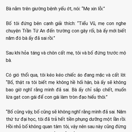
Bà nằm trên giường bệnh yếu ớt, nói: “Mẹ xin lỗi.”
Bố tôi đứng bên cạnh giải thích: “Tiểu Vũ, mẹ con nghe
chuyện Trần Tứ An đến trường con gây rối, bà ấy mới biết
năm đó bà ấy đã sai rồi.”
Sau khi hỏa táng và chôn cất mẹ, tôi và bố đứng trước mộ
bà.
Có gió thổi qua, tôi kéo kéo chiếc áo đang mặc và cất lời:
“Bố, thật ra tôi biết mẹ không hề hối hận, bà ấy sẽ không
bao giờ nghĩ rằng mình đã sai. Bà ấy chỉ sắp chết, muốn
lừa gạt con gái để con gái làm tròn đạo hiếu thôi.”
“Bố cũng vậy, bố cũng sẽ không nghĩ rằng mình đã sai. Năm
thứ tư đại học, tôi đã trả hết tiền phụng dưỡng một lần rồi.
Hồi nhỏ bố không quan tâm tôi, vậy nên sau này cũng đừng