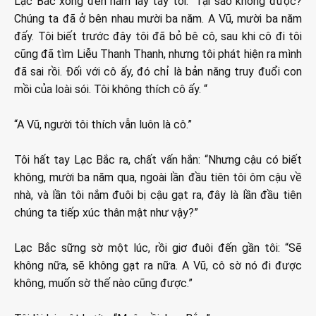
Lạc Bắc xông đến nắm lấy tay tôi: “Tại sao không được?
Chúng ta đã ở bên nhau mười ba năm. A Vũ, mười ba năm
đấy. Tôi biết trước đây tôi đã bỏ bê cô, sau khi cô đi tôi
cũng đã tìm Liễu Thanh Thanh, nhưng tôi phát hiện ra mình
đã sai rồi. Đối với cô ấy, đó chỉ là bản năng truy đuổi con
mồi của loài sói. Tôi không thích cô ấy. “
“A Vũ, người tôi thích vẫn luôn là cô.”
Tôi hất tay Lạc Bắc ra, chất vấn hắn: “Nhưng cậu có biết
không, mười ba năm qua, ngoài lần đầu tiên tôi ôm cậu về
nhà, và lần tôi nắm đuôi bị cậu gạt ra, đây là lần đầu tiên
chúng ta tiếp xúc thân mật như vậy?”
Lạc Bắc sững sờ một lúc, rồi giơ đuôi đến gần tôi: “Sẽ
không nữa, sẽ không gạt ra nữa. A Vũ, cô sờ nó đi được
không, muốn sờ thế nào cũng được.”