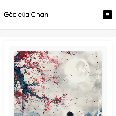
Skip
to
Góc của Chan
content