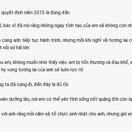
g quyết định năm 2015 là đúng đắn.
ĩ, bác sĩ đã nói rằng những ngày tỉnh táo của em sẽ không còn nh
cùng anh tiếp tục hành trình, nhưng mỗi khi nghĩ về tương lai 
 nỗi sợ hãi lớn.
u em, không muốn nhìn thấy việc em bị tổn thương và đau khổ,
hy vọng tương lai của anh sẽ luôn rực rỡ.
 ta đã cùng đi, đến đây là đủ rồi.
iện dưỡng lão, nơi em có thể yên tĩnh sống nốt quãng đời còn lại
với anh rằng mỗi năm sẽ tổ chức sinh nhật cho anh, nhưng giờ 