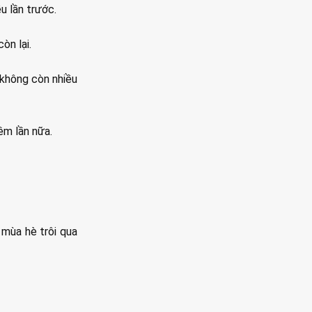
u lần trước.
òn lại.
 không còn nhiều
m lần nữa.
 mùa hè trôi qua