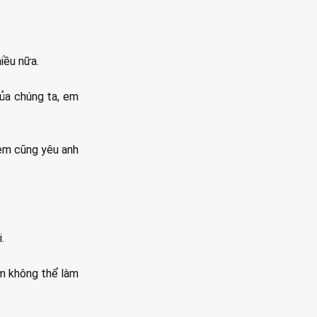
iều nữa.
của chúng ta, em
 em cũng yêu anh
.
em không thể làm