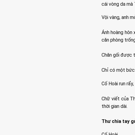
cái vòng da mà 
Vội vàng, anh m
Ánh hoàng hôn x
căn phòng trống 
Chăn gối được t
Chỉ có một bức 
Cố Hoài run rẩy,
Chữ viết của Th
thời gian dài.
Thư chia tay g
Cố Hoài,