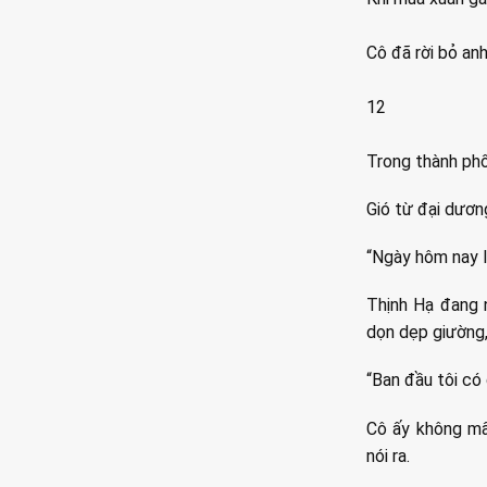
Cô đã rời bỏ anh 
12
Trong thành phố
Gió từ đại dươn
“Ngày hôm nay l
Thịnh Hạ đang 
dọn dẹp giường,
“Ban đầu tôi có 
Cô ấy không mấ
nói ra.