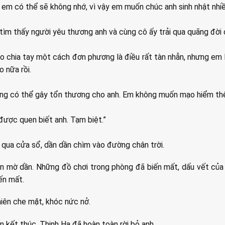
, em có thể sẽ không nhớ, vì vậy em muốn chúc anh sinh nhật nhiề
tìm thấy người yêu thương anh và cùng cô ấy trải qua quãng đời c
báo chia tay một cách đơn phương là điều rất tàn nhẫn, nhưng em
o nữa rồi.
ng có thể gây tổn thương cho anh. Em không muốn mạo hiểm thê
 được quen biết anh. Tạm biệt.”
n qua cửa sổ, dần dần chìm vào đường chân trời.
n mờ dần. Những đồ chơi trong phòng đã biến mất, dấu vết của
ến mất.
iên che mặt, khóc nức nở.
n kết thúc, Thịnh Hạ đã hoàn toàn rời bỏ anh.