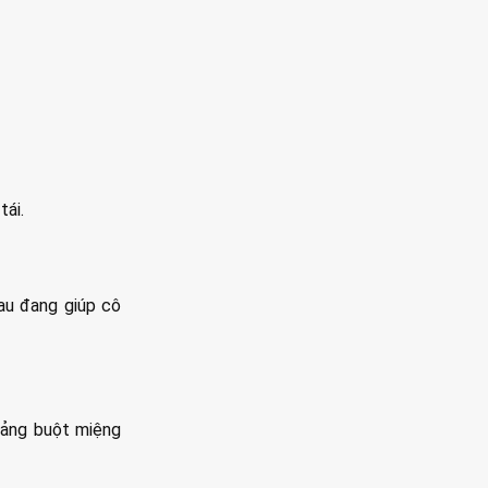
tái.
au đang giúp cô
oảng buột miệng