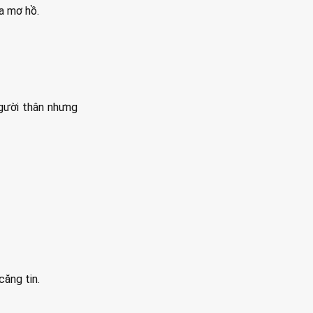
a mơ hồ.
người thân nhưng
căng tin.