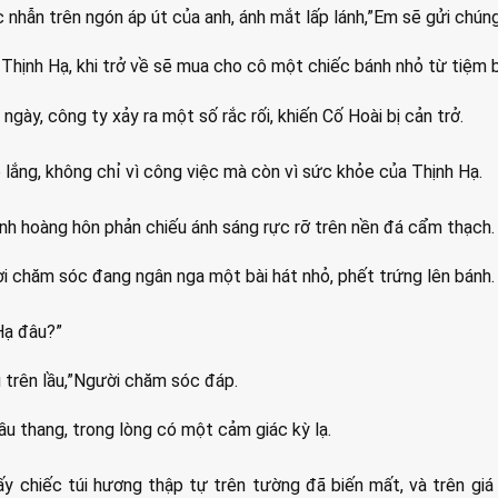
 nhẫn trên ngón áp út của anh, ánh mắt lấp lánh,”Em sẽ gửi chúng 
 Thịnh Hạ, khi trở về sẽ mua cho cô một chiếc bánh nhỏ từ tiệm b
 ngày, công ty xảy ra một số rắc rối, khiến Cố Hoài bị cản trở.
 lắng, không chỉ vì công việc mà còn vì sức khỏe của Thịnh Hạ.
 ánh hoàng hôn phản chiếu ánh sáng rực rỡ trên nền đá cẩm thạch.
i chăm sóc đang ngân nga một bài hát nhỏ, phết trứng lên bánh.
 Hạ đâu?”
 trên lầu,”Người chăm sóc đáp.
ầu thang, trong lòng có một cảm giác kỳ lạ.
ấy chiếc túi hương thập tự trên tường đã biến mất, và trên giá