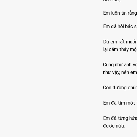
Em luôn tin rằn
Em đã hỏi bác s
Dù em rất muốn 
lại cảm thấy một
Cũng như anh yê
như vậy, nên em 
Con đường chúng
Em đã tìm một v
Em đã từng hứa 
được nữa.