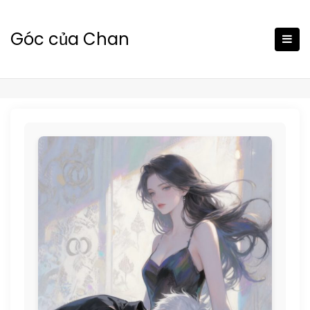
Skip
to
Góc của Chan
content