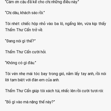
“Cảm ơn cậu đã kể cho chị những điều này.”
“Chị dâu, khách sáo rồi.”
Tôi nhét chiếc hộp nhỏ vào ba lô, ngẩng lên, vừa kịp thấy
Thẩm Thư Cẩn trở về.
“Đang nói gì thế?”
Thẩm Thư Cẩn cười hỏi.
“Không có gì đâu.”
Tôi vén nhẹ mái tóc bay trong gió, nắm lấy tay anh, rồi nói
lời tạm biệt với đàn em của anh.
Thẩm Thư Cẩn giúp tôi xách túi, nhấc lên rồi cười tươi rói:
“Bỏ gì vào mà nặng thế này?”