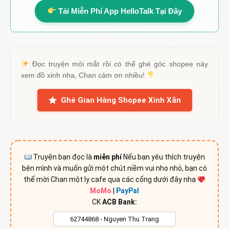
Tải Miễn Phí App HelloTalk Tại Đây
Đọc truyện mỏi mắt rồi có thể ghé góc shopee này
xem đồ xinh nha, Chan cảm ơn nhiều!
Ghé Gian Hàng Shopee Xinh Xắn
Truyện bạn đọc là
miễn phí
Nếu bạn yêu thích truyện
bên mình và muốn gửi một chút niềm vui nho nhỏ, bạn có
thể mời Chan một ly cafe qua các cổng dưới đây nha
MoMo
|
PayPal
CK
ACB Bank: