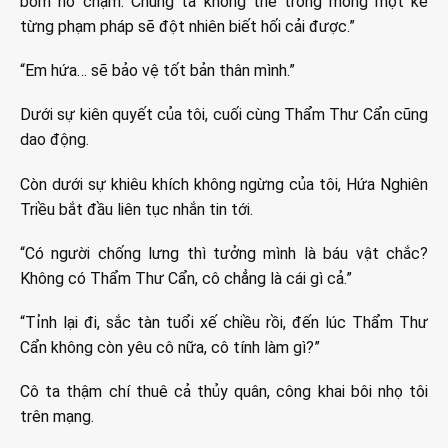
bom nổ chậm. Chúng ta không thể trông mong một kẻ
từng phạm pháp sẽ đột nhiên biết hối cải được.”
“Em hứa… sẽ bảo vệ tốt bản thân mình.”
Dưới sự kiên quyết của tôi, cuối cùng Thẩm Thư Cẩn cũng
dao động.
Còn dưới sự khiêu khích không ngừng của tôi, Hứa Nghiên
Triều bắt đầu liên tục nhắn tin tới.
“Có người chống lưng thì tưởng mình là báu vật chắc?
Không có Thẩm Thư Cẩn, cô chẳng là cái gì cả.”
“Tỉnh lại đi, sắc tàn tuổi xế chiều rồi, đến lúc Thẩm Thư
Cẩn không còn yêu cô nữa, cô tính làm gì?”
Cô ta thậm chí thuê cả thủy quân, công khai bôi nhọ tôi
trên mạng.