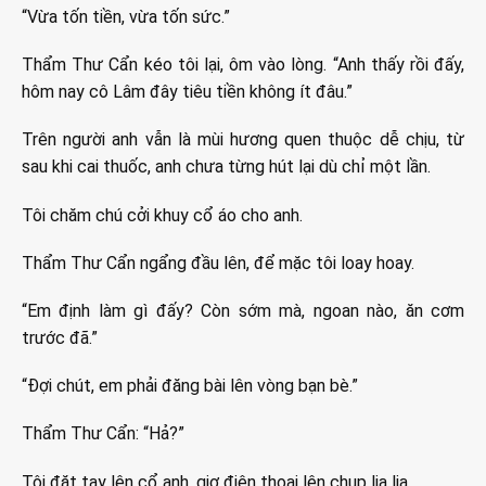
“Vừa tốn tiền, vừa tốn sức.”
Thẩm Thư Cẩn kéo tôi lại, ôm vào lòng. “Anh thấy rồi đấy,
hôm nay cô Lâm đây tiêu tiền không ít đâu.”
Trên người anh vẫn là mùi hương quen thuộc dễ chịu, từ
sau khi cai thuốc, anh chưa từng hút lại dù chỉ một lần.
Tôi chăm chú cởi khuy cổ áo cho anh.
Thẩm Thư Cẩn ngẩng đầu lên, để mặc tôi loay hoay.
“Em định làm gì đấy? Còn sớm mà, ngoan nào, ăn cơm
trước đã.”
“Đợi chút, em phải đăng bài lên vòng bạn bè.”
Thẩm Thư Cẩn: “Hả?”
Tôi đặt tay lên cổ anh, giơ điện thoại lên chụp lia lịa.