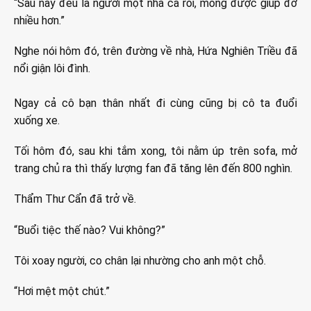
“Sau này đều là người một nhà cả rồi, mong được giúp đỡ
nhiều hơn.”
Nghe nói hôm đó, trên đường về nhà, Hứa Nghiên Triều đã
nổi giận lôi đình.
Ngay cả cô bạn thân nhất đi cùng cũng bị cô ta đuổi
xuống xe.
Tối hôm đó, sau khi tắm xong, tôi nằm úp trên sofa, mở
trang chủ ra thì thấy lượng fan đã tăng lên đến 800 nghìn.
Thẩm Thư Cẩn đã trở về.
“Buổi tiệc thế nào? Vui không?”
Tôi xoay người, co chân lại nhường cho anh một chỗ.
“Hơi mệt một chút.”