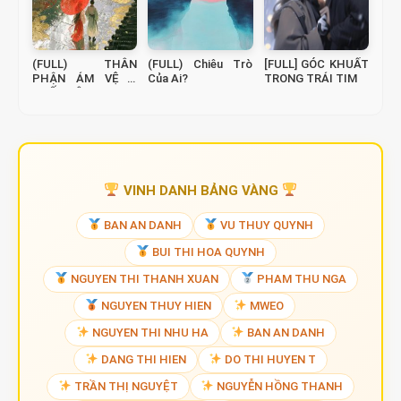
(FULL) THÂN
(FULL) Chiêu Trò
[FULL] GÓC KHUẤT
PHẬN ÁM VỆ –
Của Ai?
TRONG TRÁI TIM
THẾ THÂN
VINH DANH BẢNG VÀNG
BAN AN DANH
VU THUY QUYNH
BUI THI HOA QUYNH
NGUYEN THI THANH XUAN
PHAM THU NGA
NGUYEN THUY HIEN
MWEO
NGUYEN THI NHU HA
BAN AN DANH
DANG THI HIEN
DO THI HUYEN T
TRẦN THỊ NGUYỆT
NGUYỄN HỒNG THANH