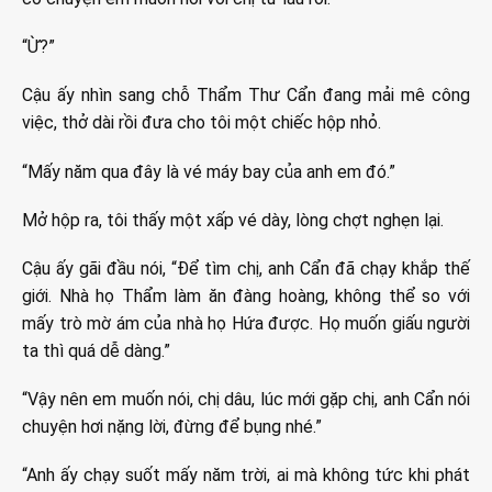
“Ừ?”
Cậu ấy nhìn sang chỗ Thẩm Thư Cẩn đang mải mê công
việc, thở dài rồi đưa cho tôi một chiếc hộp nhỏ.
“Mấy năm qua đây là vé máy bay của anh em đó.”
Mở hộp ra, tôi thấy một xấp vé dày, lòng chợt nghẹn lại.
Cậu ấy gãi đầu nói, “Để tìm chị, anh Cẩn đã chạy khắp thế
giới. Nhà họ Thẩm làm ăn đàng hoàng, không thể so với
mấy trò mờ ám của nhà họ Hứa được. Họ muốn giấu người
ta thì quá dễ dàng.”
“Vậy nên em muốn nói, chị dâu, lúc mới gặp chị, anh Cẩn nói
chuyện hơi nặng lời, đừng để bụng nhé.”
“Anh ấy chạy suốt mấy năm trời, ai mà không tức khi phát