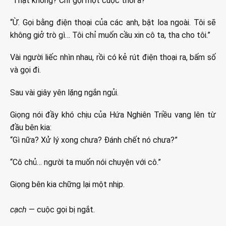
“Thật không? Chỉ gọi một cuộc thôi à?”
“Ừ. Gọi bằng điện thoại của các anh, bật loa ngoài. Tôi sẽ
không giở trò gì… Tôi chỉ muốn cầu xin cô ta, tha cho tôi.”
Vài người liếc nhìn nhau, rồi có kẻ rút điện thoại ra, bấm số
và gọi đi.
Sau vài giây yên lặng ngắn ngủi.
Giọng nói đầy khó chịu của Hứa Nghiên Triều vang lên từ
đầu bên kia:
“Gì nữa? Xử lý xong chưa? Đánh chết nó chưa?”
“Cô chủ… người ta muốn nói chuyện với cô.”
Giọng bên kia chững lại một nhịp.
cạch
— cuộc gọi bị ngắt.