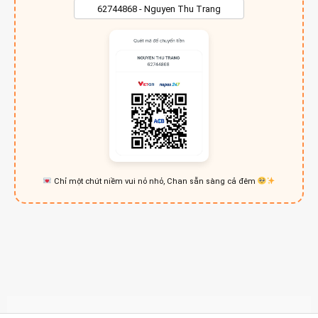
Chỉ một chút niềm vui nỏ nhỏ, Chan sẵn sàng cả đêm