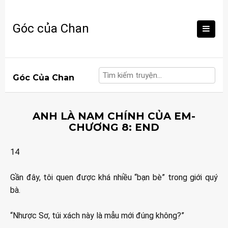
Skip
to
Góc của Chan
content
Góc Của Chan
ANH LÀ NAM CHÍNH CỦA EM-
CHƯƠNG 8: END
14
Gần đây, tôi quen được khá nhiều “bạn bè” trong giới quý
bà.
“Nhược Sơ, túi xách này là mẫu mới đúng không?”