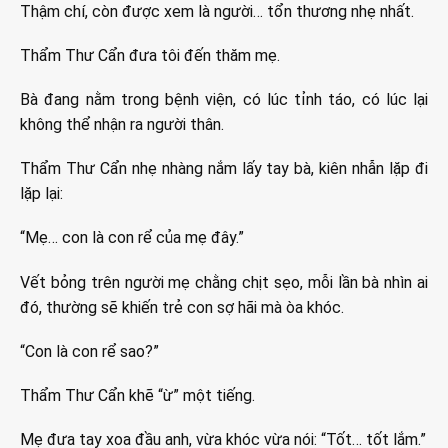
Thậm chí, còn được xem là người… tổn thương nhẹ nhất.
Thẩm Thư Cẩn đưa tôi đến thăm mẹ.
Bà đang nằm trong bệnh viện, có lúc tỉnh táo, có lúc lại
không thể nhận ra người thân.
Thẩm Thư Cẩn nhẹ nhàng nắm lấy tay bà, kiên nhẫn lặp đi
lặp lại:
“Mẹ… con là con rể của mẹ đây.”
Vết bỏng trên người mẹ chằng chịt sẹo, mỗi lần bà nhìn ai
đó, thường sẽ khiến trẻ con sợ hãi mà òa khóc.
“Con là con rể sao?”
Thẩm Thư Cẩn khẽ “ừ” một tiếng.
Mẹ đưa tay xoa đầu anh, vừa khóc vừa nói: “Tốt… tốt lắm.”