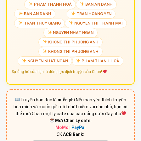
PHẠM THANH HOÀ
BAN AN DANH
BAN AN DANH
TRAN HOANG YEN
TRAN THUY GIANG
NGUYEN THI THANH MAI
NGUYEN NHAT NGAN
KHONG THI PHUONG ANH
KHONG THI PHUONG ANH
NGUYEN NHAT NGAN
PHẠM THANH HOÀ
Sự ủng hộ của bạn là động lực dịch truyện của Chan!
Truyện bạn đọc là
miễn phí
Nếu bạn yêu thích truyện
bên mình và muốn gửi một chút niềm vui nho nhỏ, bạn có
thể mời Chan một ly cafe qua các cổng dưới đây nha
Mời Chan Ly cafe:
MoMo
|
PayPal
CK
ACB Bank: