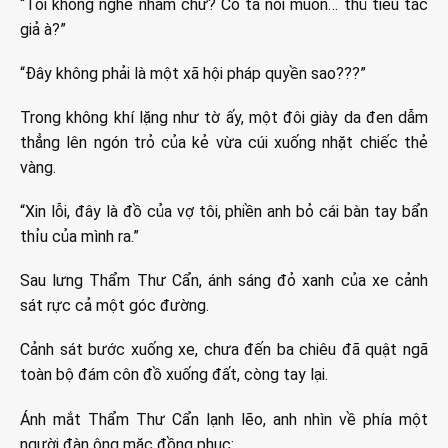
“Tôi không nghe nhầm chứ? Cô ta nói muốn… thủ tiêu tác
giả à?”
“Đây không phải là một xã hội pháp quyền sao???”
Trong không khí lặng như tờ ấy, một đôi giày da đen dẫm
thẳng lên ngón trỏ của kẻ vừa cúi xuống nhặt chiếc thẻ
vàng.
“Xin lỗi, đây là đồ của vợ tôi, phiền anh bỏ cái bàn tay bẩn
thỉu của mình ra.”
Sau lưng Thẩm Thư Cẩn, ánh sáng đỏ xanh của xe cảnh
sát rực cả một góc đường.
Cảnh sát bước xuống xe, chưa đến ba chiêu đã quật ngã
toàn bộ đám côn đồ xuống đất, còng tay lại.
Ánh mắt Thẩm Thư Cẩn lạnh lẽo, anh nhìn về phía một
người đàn ông mặc đồng phục: