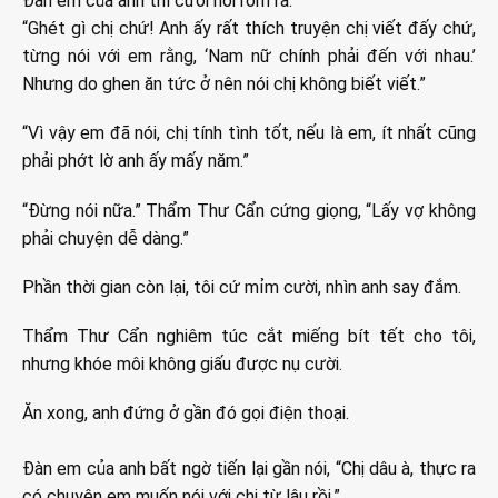
Đàn em của anh thì cười nói rôm rả:
“Ghét gì chị chứ! Anh ấy rất thích truyện chị viết đấy chứ,
từng nói với em rằng, ‘Nam nữ chính phải đến với nhau.’
Nhưng do ghen ăn tức ở nên nói chị không biết viết.”
“Vì vậy em đã nói, chị tính tình tốt, nếu là em, ít nhất cũng
phải phớt lờ anh ấy mấy năm.”
“Đừng nói nữa.” Thẩm Thư Cẩn cứng giọng, “Lấy vợ không
phải chuyện dễ dàng.”
Phần thời gian còn lại, tôi cứ mỉm cười, nhìn anh say đắm.
Thẩm Thư Cẩn nghiêm túc cắt miếng bít tết cho tôi,
nhưng khóe môi không giấu được nụ cười.
Ăn xong, anh đứng ở gần đó gọi điện thoại.
Đàn em của anh bất ngờ tiến lại gần nói, “Chị dâu à, thực ra
có chuyện em muốn nói với chị từ lâu rồi.”