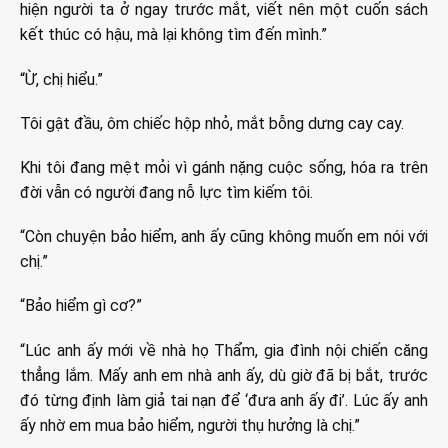
hiện người ta ở ngay trước mắt, viết nên một cuốn sách
kết thúc có hậu, mà lại không tìm đến mình.”
“Ừ, chị hiểu.”
Tôi gật đầu, ôm chiếc hộp nhỏ, mắt bỗng dưng cay cay.
Khi tôi đang mệt mỏi vì gánh nặng cuộc sống, hóa ra trên
đời vẫn có người đang nỗ lực tìm kiếm tôi.
“Còn chuyện bảo hiểm, anh ấy cũng không muốn em nói với
chị.”
“Bảo hiểm gì cơ?”
“Lúc anh ấy mới về nhà họ Thẩm, gia đình nội chiến căng
thẳng lắm. Mấy anh em nhà anh ấy, dù giờ đã bị bắt, trước
đó từng định làm giả tai nạn để ‘đưa anh ấy đi’. Lúc ấy anh
ấy nhờ em mua bảo hiểm, người thụ hưởng là chị.”