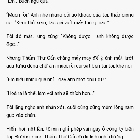
“Em… buồn ngủ quá.”
“Muộn rồi.” Anh nhẹ nhàng cởi áo khoác của tôi, thấp giọng
nói: “Xem thử xem, tác giả viết mấy thứ gì nào.”
Tôi đỏ mặt, lúng túng: “Không được… anh không được
đọc…”
Nhưng Thẩm Thư Cẩn chẳng mảy may để ý, ánh mắt lướt
qua từng dòng chữ ám muội, rồi cúi sát bên tai tôi, khẽ nói:
“Em hiểu nhiều quá nhỉ… dạy anh một chút đi?”
“Hoá ra là thế, làm với anh sẽ thích hơn…”
Tôi lặng nghe anh nhận xét, cuối cùng cũng mềm lòng nằm
gục vào chăn.
Hiếm hoi một lần, tôi xin nghỉ phép vài ngày ở công ty biên
tập Đường, cùng Thẩm Thư Cẩn đi du lịch nghỉ dưỡng.