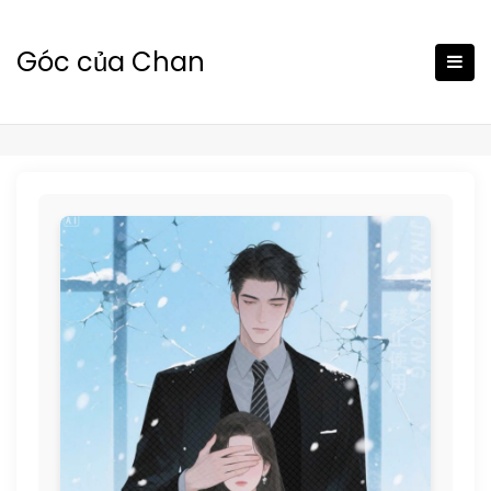
Skip
to
Góc của Chan
content