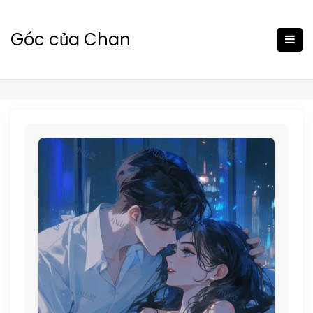
Skip
to
Góc của Chan
content