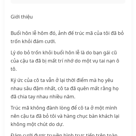
Giới thiệu
Buổi hôn lễ hôm đó, ảnh đế trúc mã của tôi đã bỏ
trốn khỏi đám cưới.
Lý
do bỏ trốn khỏi buổi hôn lễ là do bạn gái cũ
của cậu ta đã bị mất trí nhớ do một vụ tai nạn ô
tô.
Ký ức của cô ta vẫn ở lại thời điểm mà họ yêu
nhau sâu đậm nhất, cô ta đã quên mất rằng họ
đã chia tay nhau nhiều năm.
Trúc mã không đành lòng để cô ta ở một mình
nên cậu ta đã bỏ tôi và hàng chục bàn khách lại
không một chút do dự.
Đám cưới được truyền hình trực tiếp trên toàn