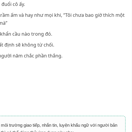
 đuổi cô ấy.
 trầm ấm và hay như mọi khi, “Tôi chưa bao giờ thích một
 mà”
 khẩn cầu nào trong đó.
t định sẽ không từ chối.
à người năm chắc phần thắng.
môi trường giao tiếp, nhắn tin, luyện khẩu ngữ với người bản