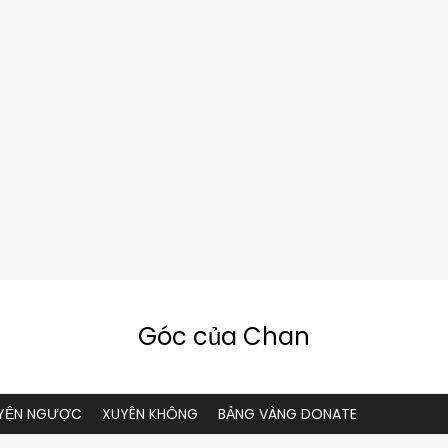
Góc của Chan
YỆN NGƯỢC
XUYÊN KHÔNG
BẢNG VÀNG DONATE