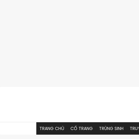
Skip
to
content
TRANG CHỦ
CỔ TRANG
TRÙNG SINH
TRU