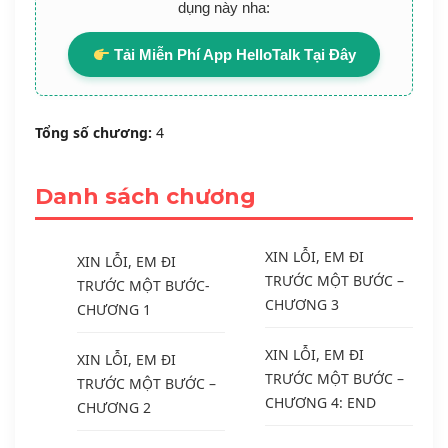
dụng này nha:
Tải Miễn Phí App HelloTalk Tại Đây
Tổng số chương:
4
Danh sách chương
XIN LỖI, EM ĐI
XIN LỖI, EM ĐI
TRƯỚC MỘT BƯỚC –
TRƯỚC MỘT BƯỚC-
CHƯƠNG 3
CHƯƠNG 1
XIN LỖI, EM ĐI
XIN LỖI, EM ĐI
TRƯỚC MỘT BƯỚC –
TRƯỚC MỘT BƯỚC –
CHƯƠNG 4: END
CHƯƠNG 2