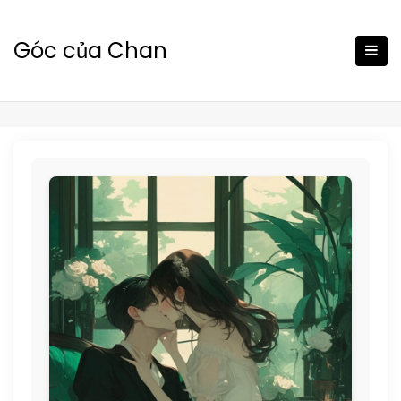
Skip
to
Góc của Chan
content