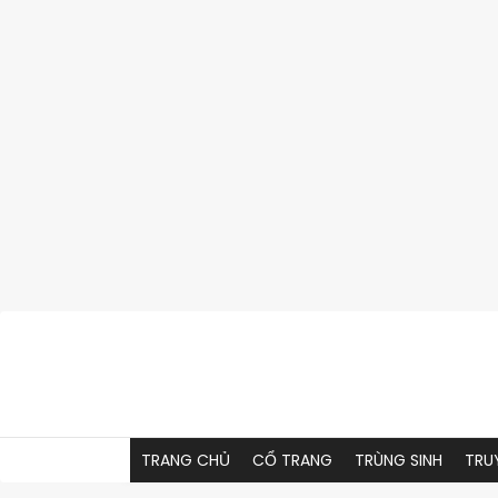
Skip
to
content
TRANG CHỦ
CỔ TRANG
TRÙNG SINH
TRU