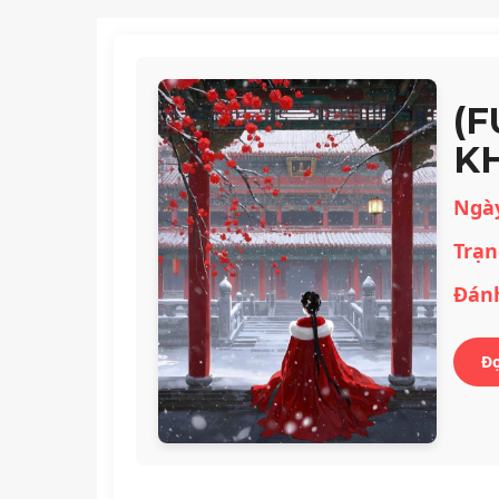
(
K
Ngà
Trạn
Đánh
Đ