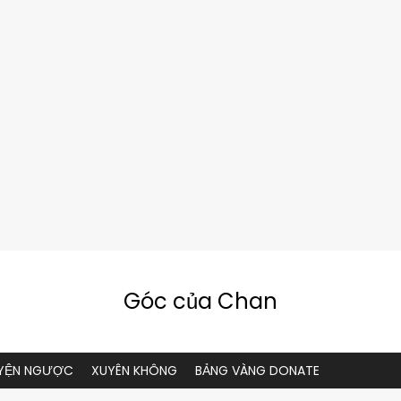
Góc của Chan
YỆN NGƯỢC
XUYÊN KHÔNG
BẢNG VÀNG DONATE