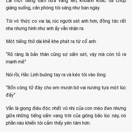
Lại một tiếng sấm nữa vang lên, khoảnh khắc tia chớp
giáng xuống, căn phòng tôi sáng như ban ngày.
Tôi vô thức co vai lại, rúc người sát anh hơn, đồng tác rất
nhẹ nhưng hình như anh ấy vẫn nhận ra.
Một tiếng thở dài khẽ khe phát ra từ cổ anh:
“Rõ ràng là bản thân cũng sợ sấm sét, vậy mà còn tỏ ra
mạnh mẽ”
Nói rồi, Hắc Linh buông tay ra và kéo tôi vào lòng:
“Bổn công tử đây cho em mượn bờ vai nương tựa một lúc
đấy”
Vẫn là giọng điệu độc nhất vô nhị của con mèo đen nhưng
giữa những tiếng sấm vang trời của giông bão lúc này, nó
phần nào khiến tôi cảm thấy yên tâm hơn.