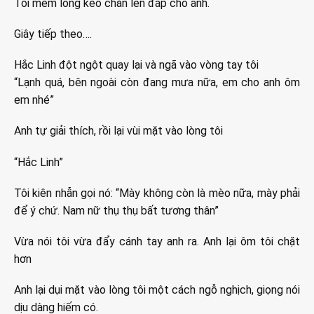
Tôi mềm lồng kéo chăn lên đắp cho anh.
Giây tiếp theo….
Hắc Linh đột ngột quay lại và ngã vào vòng tay tôi
“Lạnh quá, bên ngoài còn đang mưa nữa, em cho anh ôm
em nhé”
Anh tự giải thích, rồi lại vùi mặt vào lòng tôi
“Hắc Linh”
Tôi kiên nhẫn gọi nó: “Mày không còn là mèo nữa, mày phải
để ý chứ. Nam nữ thụ thụ bất tương thân”
Vừa nói tôi vừa đẩy cánh tay anh ra. Anh lại ôm tôi chặt
hơn
Anh lại dụi mặt vào lòng tôi một cách ngỗ nghịch, giọng nói
dịu dàng hiếm có.