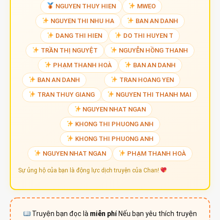
NGUYEN THUY HIEN
MWEO
NGUYEN THI NHU HA
BAN AN DANH
DANG THI HIEN
DO THI HUYEN T
TRẦN THỊ NGUYỆT
NGUYỄN HỒNG THANH
PHẠM THANH HOÀ
BAN AN DANH
BAN AN DANH
TRAN HOANG YEN
TRAN THUY GIANG
NGUYEN THI THANH MAI
NGUYEN NHAT NGAN
KHONG THI PHUONG ANH
KHONG THI PHUONG ANH
NGUYEN NHAT NGAN
PHẠM THANH HOÀ
Sự ủng hộ của bạn là động lực dịch truyện của Chan!
Truyện bạn đọc là
miễn phí
Nếu bạn yêu thích truyện