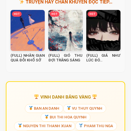
TRUYỆN HAY CHAN KHUYÊN ĐỌC TIẾP...
HOT
HOT
HOT
(FULL) NHÂN GIAN
(FULL) GIÓ THU
(FULL) GIÁ NHƯ
QUÁ ĐỖI KHỔ SỞ
ĐỢI TRĂNG SÁNG
LÚC ĐÓ…
VINH DANH BẢNG VÀNG
BAN AN DANH
VU THUY QUYNH
BUI THI HOA QUYNH
NGUYEN THI THANH XUAN
PHAM THU NGA