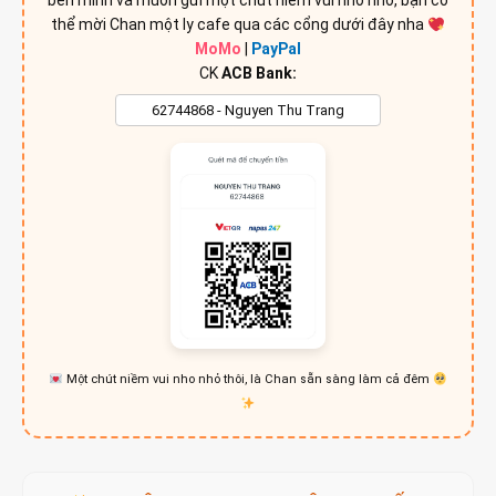
bên mình và muốn gửi một chút niềm vui nho nhỏ, bạn có
thể mời Chan một ly cafe qua các cổng dưới đây nha
MoMo
|
PayPal
CK
ACB Bank:
Một chút niềm vui nho nhỏ thôi, là Chan sẵn sàng làm cả đêm