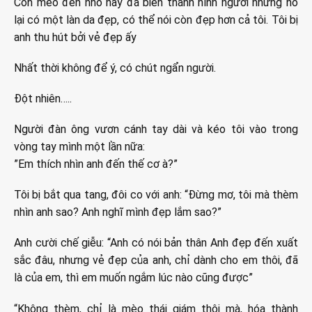
Con mèo đen nhỏ này đã biến thành hình người nhưng nó
lại có một làn da đẹp, có thể nói còn đẹp hơn cả tôi. Tôi bị
anh thu hút bởi vẻ đẹp ấy
Nhất thời không để ý, có chút ngẩn người.
Đột nhiên…..
Người đàn ông vươn cánh tay dài và kéo tôi vào trong
vòng tay mình một lần nữa:
”Em thích nhìn anh đến thế cơ à?”
Tôi bị bắt qua tang, đôi co với anh: “Đừng mơ, tôi mà thèm
nhìn anh sao? Anh nghĩ mình đẹp lắm sao?”
Anh cười chế giễu: “Anh có nói bản thân Anh đẹp đến xuất
sắc đâu, nhưng vẻ đẹp của anh, chỉ dành cho em thôi, đã
là của em, thì em muốn ngắm lúc nào cũng được”
“Không thèm, chỉ là mèo thái giám thôi mà, hóa thành