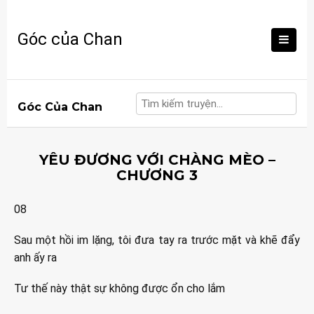
Skip
to
Góc của Chan
content
Góc Của Chan
YÊU ĐƯƠNG VỚI CHÀNG MÈO –
CHƯƠNG 3
08
Sau một hồi im lặng, tôi đưa tay ra trước mặt và khẽ đẩy
anh ấy ra
Tư thế này thật sự không được ổn cho lắm