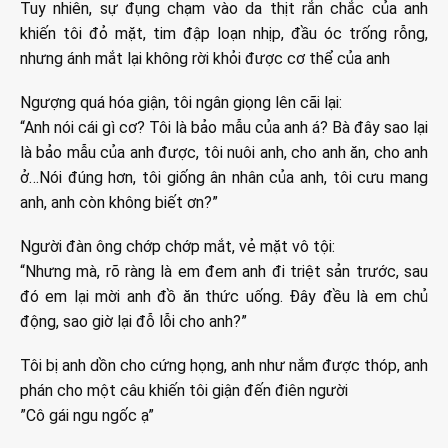
Tuy nhiên, sự đụng chạm vào da thịt rắn chắc của anh
khiến tôi đỏ mặt, tim đập loạn nhịp, đầu óc trống rỗng,
nhưng ánh mắt lại không rời khỏi được cơ thể của anh
Ngượng quá hóa giận, tôi ngân giọng lên cãi lại:
“Anh nói cái gì cơ? Tôi là bảo mẫu của anh á? Bà đây sao lại
là bảo mẫu của anh được, tôi nuôi anh, cho anh ăn, cho anh
ở…Nói đúng hơn, tôi giống ân nhân của anh, tôi cưu mang
anh, anh còn không biết ơn?”
Người đàn ông chớp chớp mắt, vẻ mặt vô tội:
“Nhưng mà, rõ ràng là em đem anh đi triệt sản trước, sau
đó em lại mời anh đồ ăn thức uống. Đây đều là em chủ
động, sao giờ lại đỗ lỗi cho anh?”
Tôi bị anh dồn cho cứng họng, anh như nắm được thóp, anh
phán cho một câu khiến tôi giận đến điên người
”Cô gái ngu ngốc ạ”