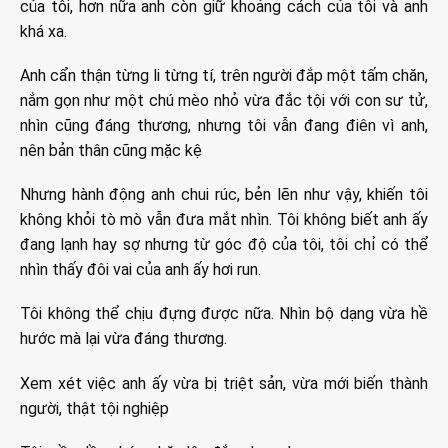
của tôi, hơn nữa anh còn giữ khoảng cách của tôi và anh
khá xa.
Anh cẩn thận từng li từng tí, trên người đắp một tấm chăn,
nắm gọn như một chú mèo nhỏ vừa đắc tội với con sư tử,
nhìn cũng đáng thương, nhưng tôi vẫn đang điên vì anh,
nên bản thân cũng mặc kệ
Nhưng hành động anh chui rúc, bẻn lẽn như vậy, khiến tôi
không khỏi tò mò vẫn đưa mắt nhìn. Tôi không biết anh ấy
đang lạnh hay sợ nhưng từ góc độ của tôi, tôi chỉ có thể
nhìn thấy đôi vai của anh ấy hơi run.
Tôi không thể chịu đựng được nữa. Nhìn bộ dạng vừa hề
hước mà lại vừa đáng thương.
Xem xét việc anh ấy vừa bị triệt sản, vừa mới biến thành
người, thật tội nghiệp