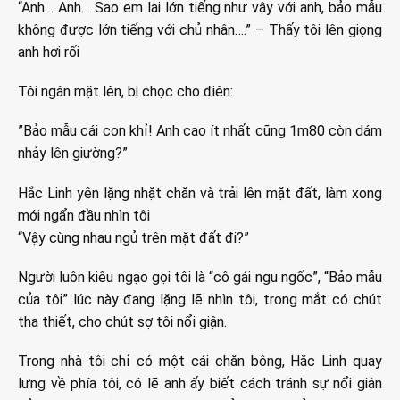
“Anh… Anh… Sao em lại lớn tiếng như vậy với anh, bảo mẫu
không được lớn tiếng với chủ nhân….” – Thấy tôi lên giọng
anh hơi rối
Tôi ngân mặt lên, bị chọc cho điên:
”Bảo mẫu cái con khỉ! Anh cao ít nhất cũng 1m80 còn dám
nhảy lên giường?”
Hắc Linh yên lặng nhặt chăn và trải lên mặt đất, làm xong
mới ngẩn đầu nhìn tôi
“Vậy cùng nhau ngủ trên mặt đất đi?”
Người luôn kiêu ngạo gọi tôi là “cô gái ngu ngốc”, “Bảo mẫu
của tôi” lúc này đang lặng lẽ nhìn tôi, trong mắt có chút
tha thiết, cho chút sợ tôi nổi giận.
Trong nhà tôi chỉ có một cái chăn bông, Hắc Linh quay
lưng về phía tôi, có lẽ anh ấy biết cách tránh sự nổi giận