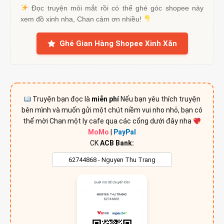
Đọc truyện mỏi mắt rồi có thể ghé góc shopee này
xem đồ xinh nha, Chan cảm ơn nhiều!
Ghé Gian Hàng Shopee Xinh Xắn
Truyện bạn đọc là
miễn phí
Nếu bạn yêu thích truyện
bên mình và muốn gửi một chút niềm vui nho nhỏ, bạn có
thể mời Chan một ly cafe qua các cổng dưới đây nha
MoMo
|
PayPal
CK
ACB Bank: