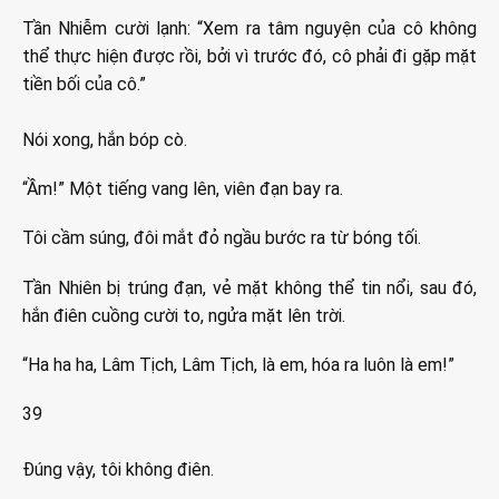
Tần Nhiễm cười lạnh: “Xem ra tâm nguyện của cô không
thể thực hiện được rồi, bởi vì trước đó, cô phải đi gặp mặt
tiền bối của cô.”
Nói xong, hắn bóp cò.
“Ầm!” Một tiếng vang lên, viên đạn bay ra.
Tôi cầm súng, đôi mắt đỏ ngầu bước ra từ bóng tối.
Tần Nhiên bị trúng đạn, vẻ mặt không thể tin nổi, sau đó,
hắn điên cuồng cười to, ngửa mặt lên trời.
“Ha ha ha, Lâm Tịch, Lâm Tịch, là em, hóa ra luôn là em!”
39
Đúng vậy, tôi không điên.