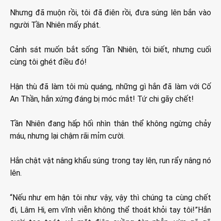
Nhưng đã muộn rồi, tôi đã điên rồi, đưa súng lên bắn vào
người Tần Nhiên mấy phát.
Cảnh sát muốn bắt sống Tần Nhiên, tôi biết, nhưng cuối
cùng tôi ghét điều đó!
Hận thù đã làm tôi mù quáng, những gì hắn đã làm với Cố
An Thần, hắn xứng đáng bị móc mắt! Tứ chi gãy chết!
Tần Nhiên đang hấp hối nhìn thân thể không ngừng chảy
máu, nhưng lại chậm rãi mỉm cười.
Hắn chật vật nâng khẩu súng trong tay lên, run rẩy nâng nó
lên.
“Nếu như em hận tôi như vậy, vậy thì chúng ta cùng chết
đi, Lâm Hi, em vĩnh viễn không thể thoát khỏi tay tôi!”Hắn