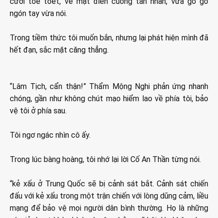
cười toe toét, vẻ mặt điên cuồng tàn nhẫn, vừa gõ gõ
ngón tay vừa nói.
Trong tiềm thức tôi muốn bắn, nhưng lại phát hiện mình đã
hết đạn, sắc mặt căng thẳng.
“Lâm Tịch, cẩn thận!” Thẩm Mộng Nghi phản ứng nhanh
chóng, gần như không chút mạo hiểm lao về phía tôi, bảo
vệ tôi ở phía sau.
Tôi ngơ ngác nhìn cô ấy.
Trong lúc bàng hoàng, tôi nhớ lại lời Cố An Thần từng nói.
“kẻ xấu ở Trung Quốc sẽ bị cảnh sát bắt. Cảnh sát chiến
đấu với kẻ xấu trong một trận chiến với lòng dũng cảm, liều
mạng để bảo vệ mọi người dân bình thường. Họ là những