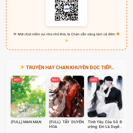
Một chút niềm vui nho nhỏ thôi, là Chan sẵn sàng làm cả đêm
TRUYỆN HAY CHAN KHUYÊN ĐỌC TIẾP...
HOT
HOT
HOT
(FULL) MAN MAN
(FULL) TẨY DUYÊN
Tình Yêu Của Sở Đ
HOA
ường: Em Là Duyên
Định – FULL