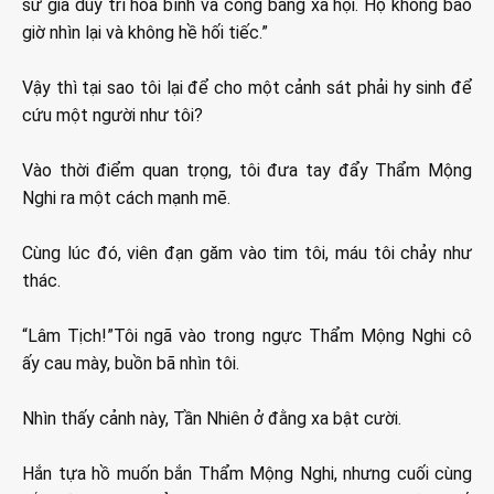
sứ giả duy trì hòa bình và công bằng xã hội. Họ không bao
giờ nhìn lại và không hề hối tiếc.”
Vậy thì tại sao tôi lại để cho một cảnh sát phải hy sinh để
cứu một người như tôi?
Vào thời điểm quan trọng, tôi đưa tay đẩy Thẩm Mộng
Nghi ra một cách mạnh mẽ.
Cùng lúc đó, viên đạn găm vào tim tôi, máu tôi chảy như
thác.
“Lâm Tịch!”Tôi ngã vào trong ngực Thẩm Mộng Nghi cô
ấy cau mày, buồn bã nhìn tôi.
Nhìn thấy cảnh này, Tần Nhiên ở đằng xa bật cười.
Hắn tựa hồ muốn bắn Thẩm Mộng Nghi, nhưng cuối cùng