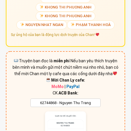
KHONG THI PHUONG ANH
KHONG THI PHUONG ANH
NGUYEN NHAT NGAN
PHẠM THANH HOÀ
Sự ủng hộ của bạn là động lực dịch truyện của Chan!
Truyện bạn đọc là
miễn phí
Nếu bạn yêu thích truyện
bên mình và muốn gửi một chút niềm vui nho nhỏ, bạn có
thể mời Chan một ly cafe qua các cổng dưới đây nha
Mời Chan Ly cafe:
MoMo
|
PayPal
CK
ACB Bank: