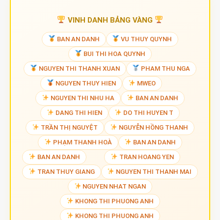
VINH DANH BẢNG VÀNG
BAN AN DANH
VU THUY QUYNH
BUI THI HOA QUYNH
NGUYEN THI THANH XUAN
PHAM THU NGA
NGUYEN THUY HIEN
MWEO
NGUYEN THI NHU HA
BAN AN DANH
DANG THI HIEN
DO THI HUYEN T
TRẦN THỊ NGUYỆT
NGUYỄN HỒNG THANH
PHẠM THANH HOÀ
BAN AN DANH
BAN AN DANH
TRAN HOANG YEN
TRAN THUY GIANG
NGUYEN THI THANH MAI
NGUYEN NHAT NGAN
KHONG THI PHUONG ANH
KHONG THI PHUONG ANH