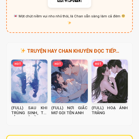
Một chút niềm vui nho nhỏ thôi, là Chan sẵn sàng làm cả đêm
TRUYỆN HAY CHAN KHUYÊN ĐỌC TIẾP...
HOT
HOT
HOT
(FULL) SAU KHI
(FULL) NƠI GIẤC
(FULL) HOẠ ÁNH
TRÙNG SINH, TÔI
MƠ GỌI TÊN ANH
TRĂNG
TỈNH NGỘ RỒI!!!