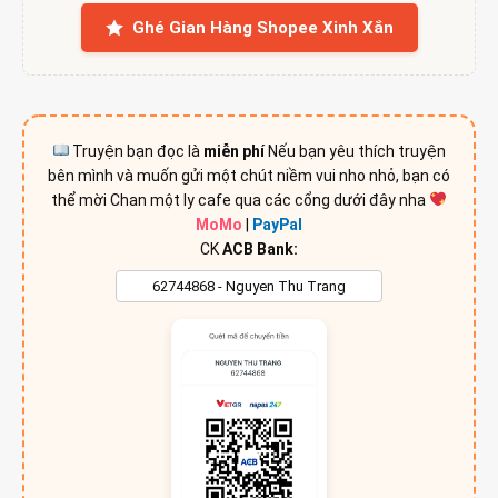
Ghé Gian Hàng Shopee Xinh Xắn
Truyện bạn đọc là
miễn phí
Nếu bạn yêu thích truyện
bên mình và muốn gửi một chút niềm vui nho nhỏ, bạn có
thể mời Chan một ly cafe qua các cổng dưới đây nha
MoMo
|
PayPal
CK
ACB Bank: