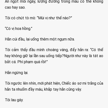
Ăn ngọt mỗi ngày, lượng đường trong máu có thể không
cao hay sao.
Tôi có chút tò mò: “Mùi vị như thế nào?”
“Có vị hoa hồng.”
Hắn cúi đầu, lại uống thêm một ngụm nữa.
Tôi cảm thấy đầu mình choáng váng, đẩy hắn ra: “Có thể
hay không giữ lại lần sau uống tiếp?Người như này là tát ao
bắt cá. Phí phạm quá rồi!”
Hắn ngừng lại.
Tôi ngước lên nhìn, mới phát hiện, Chiếc áo sơ mi trắng của
hắn ta nhuốm đầy máu, khắp tay hắn cũng vậy.
Tôi lau gáy.