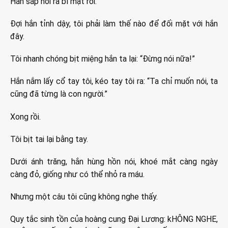
Hắn sắp nói ra bí mật rồi.
Đợi hắn tỉnh dậy, tôi phải làm thế nào để đối mặt với hắn
đây.
Tôi nhanh chóng bịt miệng hắn ta lại: “Đừng nói nữa!”
Hắn nắm lấy cổ tay tôi, kéo tay tôi ra: “Ta chỉ muốn nói, ta
cũng đã từng là con người.”
Xong rồi.
Tôi bịt tai lại bằng tay.
Dưới ánh trăng, hắn hùng hồn nói, khoé mắt càng ngày
càng đỏ, giống như có thể nhỏ ra máu.
Nhưng một câu tôi cũng không nghe thấy.
Quy tắc sinh tồn của hoàng cung Đại Lương: kHÔNG NGHE,