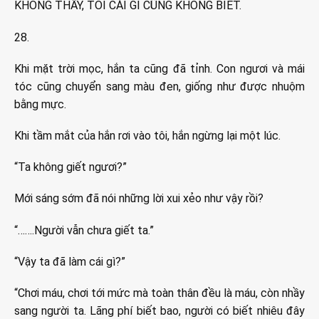
KHÔNG THẤY, TÔI CÁI GÌ CŨNG KHÔNG BIẾT.
28.
Khi mặt trời mọc, hắn ta cũng đã tỉnh. Con ngươi và mái
tóc cũng chuyển sang màu đen, giống như được nhuộm
bằng mực.
Khi tầm mắt của hắn rơi vào tôi, hắn ngừng lại một lúc.
“Ta không giết ngươi?”
Mới sáng sớm đã nói những lời xui xẻo như vậy rồi?
“…….Người vẫn chưa giết ta.”
“Vậy ta đã làm cái gì?”
“Chơi máu, chơi tới mức mà toàn thân đều là máu, còn nhầy
sang người ta. Lãng phí biết bao, người có biết nhiêu đây