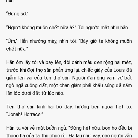
hắn.
“Đừng sợ.”
“Người không muốn chết nữa à?” Tôi ngước mắt nhìn hắn.
“Ừm,” Hắn nhướng mày, nhìn tôi: “Bây giờ ta không muốn
chết nữa.”
Hắn ôm lấy tôi và bay lên, đôi cánh màu đen rộng hai mét,
trước khi đợi thợ săn phản ứng lại, chiếc giày của Louis đã
giẫm lên vai của tên thợ săn. Người đàn ông vạm vỡ bất
ngờ ngã xuống đất, một chân giẫm phải khẩu súng đã nằm
lăn lóc dưới đất từ lúc nào.
Tên thợ săn kinh hãi bò dậy, hướng bên ngoài hét to:
“Jonah! Horrace.”
Hắn ta với vẻ mặt buồn ngủ: “Đừng hét nữa, bọn họ đều bị
thuộc hạ của ta thu phục rồi. Đã lâu như vậy, các ngươi vẫn