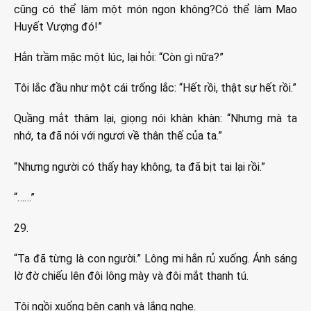
cũng có thể làm một món ngon không?Có thể làm Mao
Huyết Vượng đó!”
Hắn trầm mặc một lúc, lại hỏi: “Còn gì nữa?”
Tôi lắc đầu như một cái trống lắc: “Hết rồi, thật sự hết rồi.”
Quầng mắt thâm lại, giọng nói khàn khàn: “Nhưng mà ta
nhớ, ta đã nói với ngươi về thân thế của ta.”
“Nhưng người có thấy hay không, ta đã bịt tai lại rồi.”
“……”
29.
“Ta đã từng là con người.” Lông mi hắn rủ xuống. Ánh sáng
lờ đờ chiếu lên đôi lông mày và đôi mắt thanh tú.
Tôi ngồi xuống bên cạnh và lắng nghe.