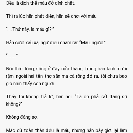
Đều là dịch thể màu đở dính chặt.
Thì ra lúc hắn phát điên, hắn sẽ chơi với máu.
“…..Thứ này, là máu gì?.”
Hắn cười xấu xa, ngữ điệu chậm rãi: “Máu, người.”
“………”
Nói thật lòng, sống ở đây nửa tháng, trong bán kính mười
rặm, ngoài hai tên thợ săn ma cà rồng đó ra, tôi chưa bao
giờ nhìn thấy con người.
Thấy tôi không trả lời, hắn nói: “Ta có phải rất đáng sợ
không?”
Không đáng sợ.
Mặc dù toàn thân đều là máu, nhưng hắn bây giờ, lại làm