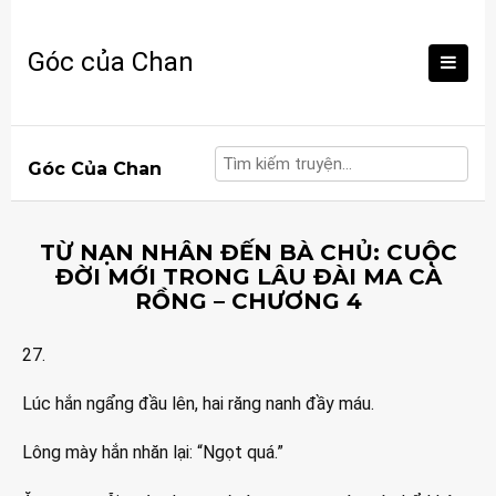
Skip
to
Góc của Chan
content
Góc Của Chan
TỪ NẠN NHÂN ĐẾN BÀ CHỦ: CUỘC
ĐỜI MỚI TRONG LÂU ĐÀI MA CÀ
RỒNG – CHƯƠNG 4
27.
Lúc hắn ngẩng đầu lên, hai răng nanh đầy máu.
Lông mày hắn nhăn lại: “Ngọt quá.”