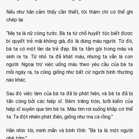
Nếu như hắn cảm thấy cần thiết, tôi thậm chí có thể ghi
chép lại.
“Mẹ ta là nữ công tước. Bà ta từ chỗ huyết tộc biết được
bí quyết trẻ mãi không già, đó là dùng máu người. Từ đó,
bà ta có một làn da trẻ đẹp. Bà ta tắm gội trong máu và
sinh ra ta. Từ nhỏ ta đã khát máu, nhưng ta vẫn là con
người. Ngoại trừ việc uống máu theo yêu cầu của bà ta
mỗi ngày ra, ta cũng giống như bất cứ người bình thường
nào khác.
Sau đó việc làm của bà ta đã bị phát hiện, và bà ta đã bị
tấn công bởi các hiệp sĩ. Đêm trăng tròn, lưỡi kiếm của
hiệp sĩ xuyên qua tim bà ta. Máu tim rơi xuống khắp cơ thể
ta. Ta đột nhiên phát điên, giống như ma cà rồng.”
Hắn nhìn tôi, minh mẫn và bình tĩnh: “Bà ta là một người
ghê tởm.”