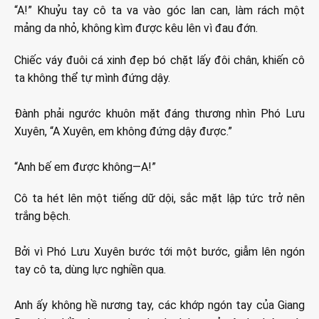
“A!” Khuỷu tay cô ta va vào góc lan can, làm rách một
mảng da nhỏ, không kìm được kêu lên vì đau đớn.
Chiếc váy đuôi cá xinh đẹp bó chặt lấy đôi chân, khiến cô
ta không thể tự mình đứng dậy.
Đành phải ngước khuôn mặt đáng thương nhìn Phó Lưu
Xuyên, “A Xuyên, em không đứng dậy được.”
“Anh bế em được không—A!”
Cô ta hét lên một tiếng dữ dội, sắc mặt lập tức trở nên
trắng bệch.
Bởi vì Phó Lưu Xuyên bước tới một bước, giẫm lên ngón
tay cô ta, dùng lực nghiền qua.
Anh ấy không hề nương tay, các khớp ngón tay của Giang