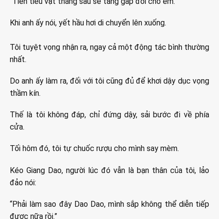
“Tiền tiêu vặt tháng sau sẽ tăng gấp đôi cho em.”
Khi anh ấy nói, yết hầu hơi di chuyển lên xuống.
Tôi tuyệt vọng nhận ra, ngay cả một động tác bình thường
nhất.
Do anh ấy làm ra, đối với tôi cũng đủ để khơi dậy dục vọng
thầm kín.
Thế là tôi không đáp, chỉ đứng dậy, sải bước đi về phía
cửa.
Tối hôm đó, tôi tự chuốc rượu cho mình say mèm.
Kéo Giang Dao, người lúc đó vẫn là bạn thân của tôi, lảo
đảo nói:
“Phải làm sao đây Dao Dao, mình sắp không thể diễn tiếp
được nữa rồi.”