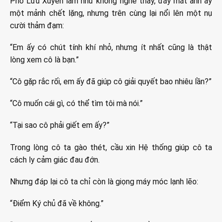
Phó Lưu Xuyên làm như không nghe thấy, đáy mắt anh ấy
một mảnh chết lặng, nhưng trên cùng lại nổi lên một nụ
cười thảm đạm:
“Em ấy có chút tính khí nhỏ, nhưng ít nhất cũng là thật
lòng xem cô là bạn.”
“Cô gặp rắc rối, em ấy đã giúp cô giải quyết bao nhiêu lần?”
“Cô muốn cái gì, có thể tìm tôi mà nói.”
“Tại sao cô phải giết em ấy?”
Trong lòng cô ta gào thét, cầu xin Hệ thống giúp cô ta
cách ly cảm giác đau đớn.
Nhưng đáp lại cô ta chỉ còn là giọng máy móc lạnh lẽo:
“Điểm Ký chủ đã về không.”