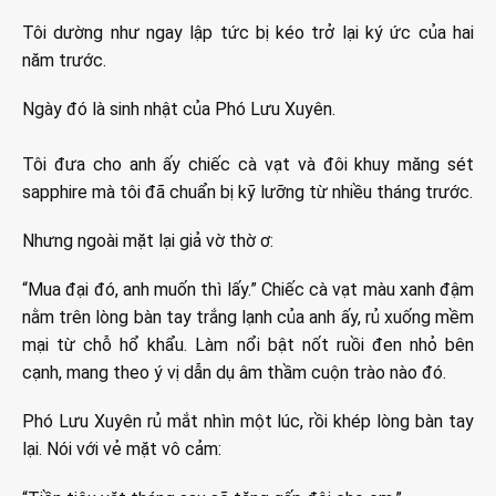
Tôi dường như ngay lập tức bị kéo trở lại ký ức của hai
năm trước.
Ngày đó là sinh nhật của Phó Lưu Xuyên.
Tôi đưa cho anh ấy chiếc cà vạt và đôi khuy măng sét
sapphire mà tôi đã chuẩn bị kỹ lưỡng từ nhiều tháng trước.
Nhưng ngoài mặt lại giả vờ thờ ơ:
“Mua đại đó, anh muốn thì lấy.” Chiếc cà vạt màu xanh đậm
nằm trên lòng bàn tay trắng lạnh của anh ấy, rủ xuống mềm
mại từ chỗ hổ khẩu. Làm nổi bật nốt ruồi đen nhỏ bên
cạnh, mang theo ý vị dẫn dụ âm thầm cuộn trào nào đó.
Phó Lưu Xuyên rủ mắt nhìn một lúc, rồi khép lòng bàn tay
lại. Nói với vẻ mặt vô cảm: