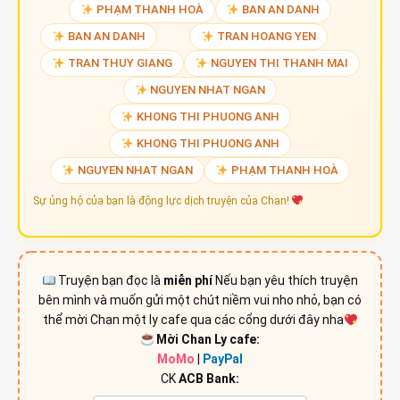
PHẠM THANH HOÀ
BAN AN DANH
BAN AN DANH
TRAN HOANG YEN
TRAN THUY GIANG
NGUYEN THI THANH MAI
NGUYEN NHAT NGAN
KHONG THI PHUONG ANH
KHONG THI PHUONG ANH
NGUYEN NHAT NGAN
PHẠM THANH HOÀ
Sự ủng hộ của bạn là động lực dịch truyện của Chan!
Truyện bạn đọc là
miễn phí
Nếu bạn yêu thích truyện
bên mình và muốn gửi một chút niềm vui nho nhỏ, bạn có
thể mời Chan một ly cafe qua các cổng dưới đây nha
Mời Chan Ly cafe:
MoMo
|
PayPal
CK
ACB Bank: