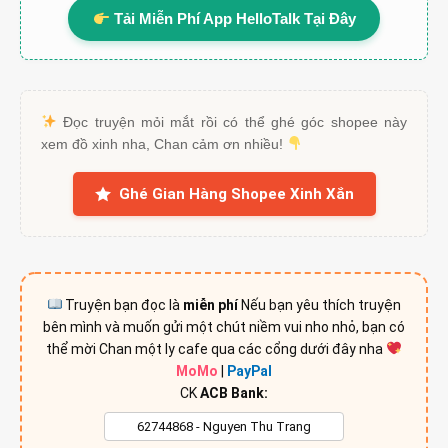
Tải Miễn Phí App HelloTalk Tại Đây
Đọc truyện mỏi mắt rồi có thể ghé góc shopee này
xem đồ xinh nha, Chan cảm ơn nhiều!
Ghé Gian Hàng Shopee Xinh Xắn
Truyện bạn đọc là
miễn phí
Nếu bạn yêu thích truyện
bên mình và muốn gửi một chút niềm vui nho nhỏ, bạn có
thể mời Chan một ly cafe qua các cổng dưới đây nha
MoMo
|
PayPal
CK
ACB Bank: