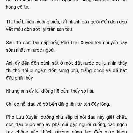
họng cô ta.
Thi thể bị ném xuống biển, rất nhanh có người đến dọn dẹp
vết máu còn sót lại trên sàn tàu.
Sau đó con tàu cập bến, Phó Lưu Xuyên lên chuyến bay
sớm nhất ra nước ngoài.
Anh ấy đến đồn cảnh sát ở một đất nước xa lạ, nhìn thấy
thi thể tôi bị ngâm đến sưng phù, trắng bệch và đã bắt
đầu phân hủy.
Nhưng anh ấy lại không hề cảm thấy sợ hãi.
Chỉ có nỗi đau vô bờ bến dâng lên từ tận đáy lòng.
Phó Lưu Xuyên dường như sắp bị nỗi đau này giết chết,
cơn đau buộc anh ấy phải cúi gập người xuống, các ngón
tay chống vào thành giường dùng lực đến mức khớp