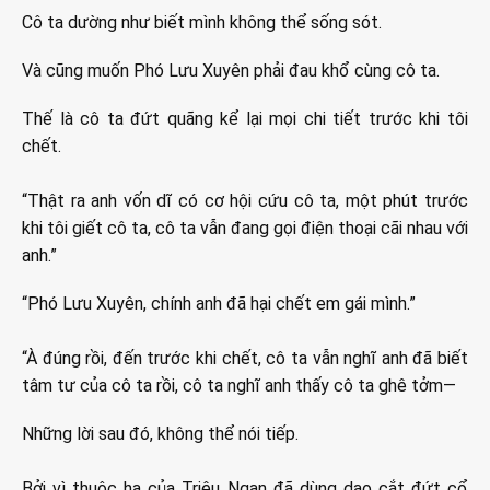
Cô ta dường như biết mình không thể sống sót.
Và cũng muốn Phó Lưu Xuyên phải đau khổ cùng cô ta.
Thế là cô ta đứt quãng kể lại mọi chi tiết trước khi tôi
chết.
“Thật ra anh vốn dĩ có cơ hội cứu cô ta, một phút trước
khi tôi giết cô ta, cô ta vẫn đang gọi điện thoại cãi nhau với
anh.”
“Phó Lưu Xuyên, chính anh đã hại chết em gái mình.”
“À đúng rồi, đến trước khi chết, cô ta vẫn nghĩ anh đã biết
tâm tư của cô ta rồi, cô ta nghĩ anh thấy cô ta ghê tởm—
Những lời sau đó, không thể nói tiếp.
Bởi vì thuộc hạ của Triệu Ngạn đã dùng dao cắt đứt cổ