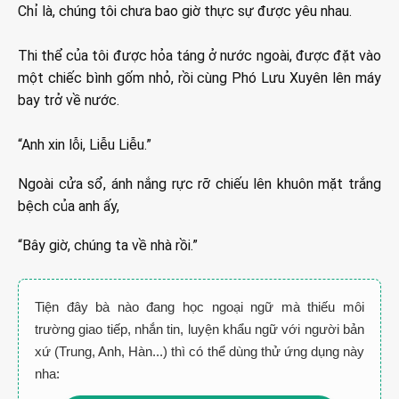
Chỉ là, chúng tôi chưa bao giờ thực sự được yêu nhau.
Thi thể của tôi được hỏa táng ở nước ngoài, được đặt vào
một chiếc bình gốm nhỏ, rồi cùng Phó Lưu Xuyên lên máy
bay trở về nước.
“Anh xin lỗi, Liễu Liễu.”
Ngoài cửa sổ, ánh nắng rực rỡ chiếu lên khuôn mặt trắng
bệch của anh ấy,
“Bây giờ, chúng ta về nhà rồi.”
Tiện đây bà nào đang học ngoại ngữ mà thiếu môi
trường giao tiếp, nhắn tin, luyện khẩu ngữ với người bản
xứ (Trung, Anh, Hàn...) thì có thể dùng thử ứng dụng này
nha: