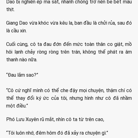
Dao bị nghiền ép ma sát, nhanh chóng trở nên be bét máu
thịt.
Giang Dao vừa khóc vừa kêu la, ban đầu là chửi rủa, sau đó
là cầu xin.
Cuối cùng, cô ta đau đớn đến mức toàn thân co giật, mồ
hôi lạnh chảy ròng ròng trên trán, không thể phát ra âm
thanh nào nữa.
“Đau lắm sao?”
“Cô cứ nghĩ mình có thể che đậy mọi chuyện, thậm chí có
thể thay đổi ký ức của tôi, nhưng hình như cô đã nhầm
một điều.”
Phó Lưu Xuyên rũ mắt, nhìn cô ta từ trên cao,
“Tôi luôn nhớ, đêm hôm đó đã xảy ra chuyện gì.”