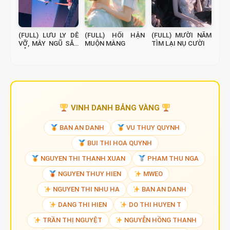
(FULL) LƯU LY DỄ
(FULL) HỐI HẬN
(FULL) MƯỜI NĂM
VỠ, MÂY NGŨ SẮC
MUỘN MÀNG
TÌM LẠI NỤ CƯỜI
DỄ TAN
VINH DANH BẢNG VÀNG
BAN AN DANH
VU THUY QUYNH
BUI THI HOA QUYNH
NGUYEN THI THANH XUAN
PHAM THU NGA
NGUYEN THUY HIEN
MWEO
NGUYEN THI NHU HA
BAN AN DANH
DANG THI HIEN
DO THI HUYEN T
TRẦN THỊ NGUYỆT
NGUYỄN HỒNG THANH