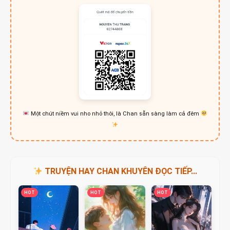
Một chút niềm vui nho nhỏ thôi, là Chan sẵn sàng làm cả đêm
TRUYỆN HAY CHAN KHUYÊN ĐỌC TIẾP...
HOT
HOT
HOT