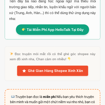
Tiện đây bà nào đang học ngoại ngữ mà thiếu môi
trường giao tiếp, nhắn tin, luyện khẩu ngữ với người bản
xứ (Trung, Anh, Hàn...) thì có thể dùng thử ứng dụng này
nha:
Tải Miễn Phí App HelloTalk Tại Đây
Đọc truyện mỏi mắt rồi có thể ghé góc shopee này
xem đồ xinh nha, Chan cảm ơn nhiều!
Ghé Gian Hàng Shopee Xinh Xắn
Truyện bạn đọc là
miễn phí
Nếu bạn yêu thích truyện
bên mình và muốn gửi một chút niềm vui nho nhỏ, bạn có