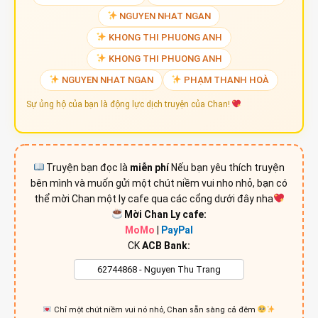
NGUYEN THI NHU HA
BAN AN DANH
DANG THI HIEN
DO THI HUYEN T
TRẦN THỊ NGUYỆT
NGUYỄN HỒNG THANH
PHẠM THANH HOÀ
BAN AN DANH
BAN AN DANH
TRAN HOANG YEN
TRAN THUY GIANG
NGUYEN THI THANH MAI
NGUYEN NHAT NGAN
KHONG THI PHUONG ANH
KHONG THI PHUONG ANH
NGUYEN NHAT NGAN
PHẠM THANH HOÀ
Sự ủng hộ của bạn là động lực dịch truyện của Chan!
Truyện bạn đọc là
miễn phí
Nếu bạn yêu thích truyện
bên mình và muốn gửi một chút niềm vui nho nhỏ, bạn có