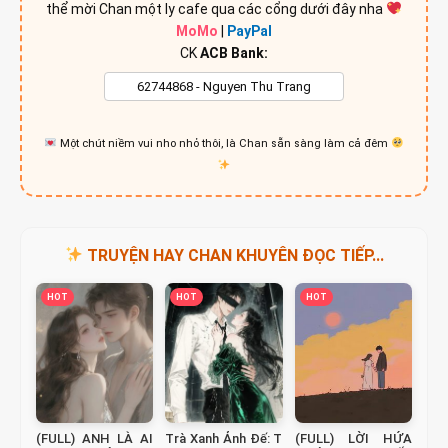
thể mời Chan một ly cafe qua các cổng dưới đây nha
MoMo
|
PayPal
CK
ACB Bank:
Một chút niềm vui nho nhỏ thôi, là Chan sẵn sàng làm cả đêm
TRUYỆN HAY CHAN KHUYÊN ĐỌC TIẾP...