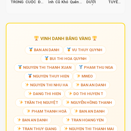
HOT
HOT
HOT
(FULL) ANH LÀ AI
Trà Xanh Ảnh Đế: T
(FULL) LỜI HỨA
TRONG CUỘC ĐỜI
ình Cũ Khó Quên –
DƯỚI TUYẾT
EM
FULL
TRẮNG
VINH DANH BẢNG VÀNG
BAN AN DANH
VU THUY QUYNH
BUI THI HOA QUYNH
NGUYEN THI THANH XUAN
PHAM THU NGA
NGUYEN THUY HIEN
MWEO