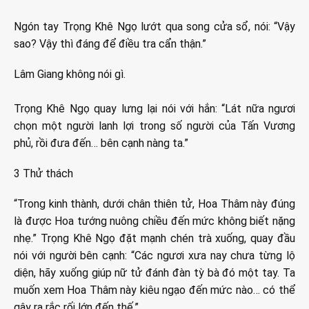
Ngón tay Trọng Khê Ngọ lướt qua song cửa sổ, nói: “Vậy
sao? Vậy thì đáng để điều tra cẩn thận.”
Lâm Giang không nói gì.
Trọng Khê Ngọ quay lưng lại nói với hắn: “Lát nữa ngươi
chọn một người lanh lợi trong số người của Tấn Vương
phủ, rồi đưa đến… bên cạnh nàng ta.”
3 Thử thách
“Trong kinh thành, dưới chân thiên tử, Hoa Thâm này đúng
là được Hoa tướng nuông chiều đến mức không biết nặng
nhẹ.” Trọng Khê Ngọ đặt mạnh chén trà xuống, quay đầu
nói với người bên cạnh: “Các ngươi xưa nay chưa từng lộ
diện, hãy xuống giúp nữ tử đánh đàn tỳ bà đó một tay. Ta
muốn xem Hoa Thâm này kiêu ngạo đến mức nào… có thể
gây ra rắc rối lớn đến thế.”