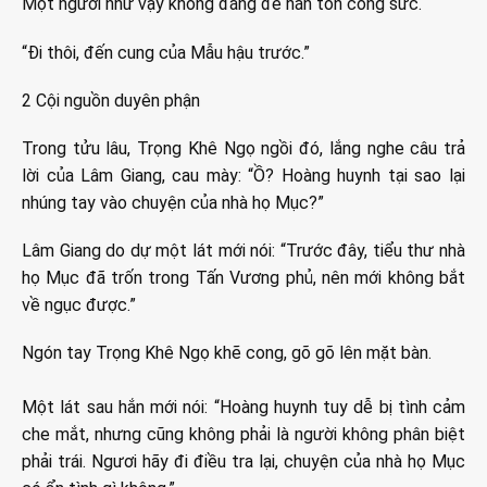
Một người như vậy không đáng để hắn tốn công sức.
“Đi thôi, đến cung của Mẫu hậu trước.”
2 Cội nguồn duyên phận
Trong tửu lâu, Trọng Khê Ngọ ngồi đó, lắng nghe câu trả
lời của Lâm Giang, cau mày: “Ồ? Hoàng huynh tại sao lại
nhúng tay vào chuyện của nhà họ Mục?”
Lâm Giang do dự một lát mới nói: “Trước đây, tiểu thư nhà
họ Mục đã trốn trong Tấn Vương phủ, nên mới không bắt
về ngục được.”
Ngón tay Trọng Khê Ngọ khẽ cong, gõ gõ lên mặt bàn.
Một lát sau hắn mới nói: “Hoàng huynh tuy dễ bị tình cảm
che mắt, nhưng cũng không phải là người không phân biệt
phải trái. Ngươi hãy đi điều tra lại, chuyện của nhà họ Mục