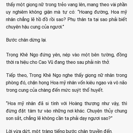
thấy một giọng nữ trong trẻo vang lên, mang theo vài phần
uy nghiêm không giận mà tự có: “Hoang đường, Hoa mỹ
nhân chẳng lẽ hồ đồ rồi sao? Phụ thân ta tại sao phải biết
chuyện hậu cung của ngươi.”
Bước chân dừng lại.
Trọng Khê Ngọ đứng yên, nép vào một bên tường, đồng
thời ra hiệu cho Cao Vũ đang theo sau phải nín thở.
Tiếp theo, Trọng Khê Ngọ nghe thấy giọng nữ nhân trong
phòng đó, chặn họng Hoa mỹ nhân vốn kiêu ngạo và vô não
trong cung của chàng đến mức suýt thổ huyết.
“Hoa mỹ nhân đã si tình với Hoàng thượng như vậy, thì
đừng đặt tâm tư vào những nơi khác. Chuyện thủy chung
son sắt, chẳng lẽ không cần ta phải dạy ngươi sao?”
Lời vừa dứt, một tràng tiếng bước chân truyền đến.