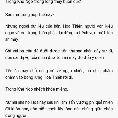
Trọng Khê Ngọ trong lòng thấy buồn cười.
Sao mà trùng hợp thế này?
Nhưng ngoài dự liệu của hắn, Hoa Thiển, người vốn kiêu
ngạo và coi trọng thân phận, lại đứng ra bênh vực một tên
ăn mày.
Chỉ vài ba câu đã đuổi được tên thương nhân gây sự đi,
còn sai thị vệ của mình đưa tên ăn mày đó đến y quán.
Tên ăn mày nhỏ cũng có vẻ ngạc nhiên, cứ nhìn chằm
chằm vào bóng lưng Hoa Thiển rời đi.
Trọng Khê Ngọ nhếch khóe miệng.
Nữ nhi nhà họ Hoa này sau khi làm Tấn Vương phi quả nhiên
đã khôn hơn, còn biết cách lấy lòng dân chúng giữa chốn
đông người.