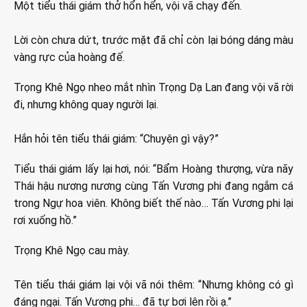
Một tiểu thái giám thở hổn hển, vội vã chạy đến.
Lời còn chưa dứt, trước mặt đã chỉ còn lại bóng dáng màu
vàng rực của hoàng đế.
Trọng Khê Ngọ nheo mắt nhìn Trọng Dạ Lan đang vội vã rời
đi, nhưng không quay người lại.
Hắn hỏi tên tiểu thái giám: “Chuyện gì vậy?”
Tiểu thái giám lấy lại hơi, nói: “Bẩm Hoàng thượng, vừa nãy
Thái hậu nương nương cùng Tấn Vương phi đang ngắm cá
trong Ngự hoa viên. Không biết thế nào… Tấn Vương phi lại
rơi xuống hồ.”
Trọng Khê Ngọ cau mày.
Tên tiểu thái giám lại vội vã nói thêm: “Nhưng không có gì
đáng ngại. Tấn Vương phi… đã tự bơi lên rồi ạ.”