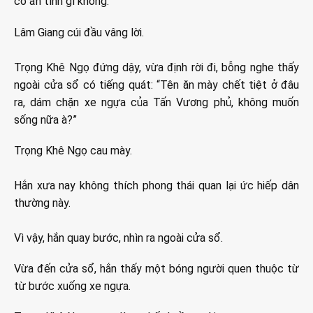
có ẩn tình gì không.”
Lâm Giang cúi đầu vâng lời.
Trọng Khê Ngọ đứng dậy, vừa định rời đi, bỗng nghe thấy
ngoài cửa sổ có tiếng quát: “Tên ăn mày chết tiệt ở đâu
ra, dám chặn xe ngựa của Tấn Vương phủ, không muốn
sống nữa à?”
Trọng Khê Ngọ cau mày.
Hắn xưa nay không thích phong thái quan lại ức hiếp dân
thường này.
Vì vậy, hắn quay bước, nhìn ra ngoài cửa sổ.
Vừa đến cửa sổ, hắn thấy một bóng người quen thuộc từ
từ bước xuống xe ngựa.