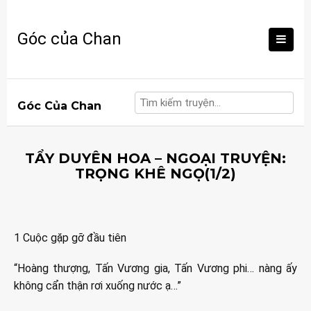
Skip
to
Góc của Chan
content
Góc Của Chan
TẨY DUYÊN HOA – NGOẠI TRUYỆN:
TRỌNG KHÊ NGỌ(1/2)
1 Cuộc gặp gỡ đầu tiên
“Hoàng thượng, Tấn Vương gia, Tấn Vương phi… nàng ấy
không cẩn thận rơi xuống nước ạ…”