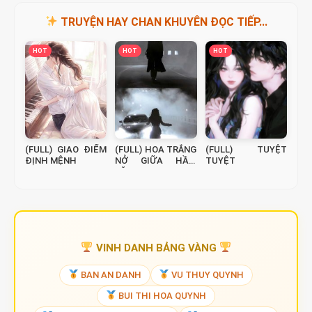
TRUYỆN HAY CHAN KHUYÊN ĐỌC TIẾP...
HOT
HOT
HOT
(FULL) GIAO ĐIỂM
(FULL) HOA TRẮNG
(FULL) TUYỆT
ĐỊNH MỆNH
NỞ GIỮA HẦM
TUYỆT
BĂNG
VINH DANH BẢNG VÀNG
BAN AN DANH
VU THUY QUYNH
BUI THI HOA QUYNH