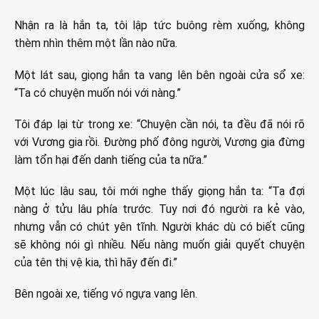
Nhận ra là hắn ta, tôi lập tức buông rèm xuống, không
thèm nhìn thêm một lần nào nữa.
Một lát sau, giọng hắn ta vang lên bên ngoài cửa sổ xe:
“Ta có chuyện muốn nói với nàng.”
Tôi đáp lại từ trong xe: “Chuyện cần nói, ta đều đã nói rõ
với Vương gia rồi. Đường phố đông người, Vương gia đừng
làm tổn hại đến danh tiếng của ta nữa.”
Một lúc lâu sau, tôi mới nghe thấy giọng hắn ta: “Ta đợi
nàng ở tửu lâu phía trước. Tuy nơi đó người ra kẻ vào,
nhưng vẫn có chút yên tĩnh. Người khác dù có biết cũng
sẽ không nói gì nhiều. Nếu nàng muốn giải quyết chuyện
của tên thị vệ kia, thì hãy đến đi.”
Bên ngoài xe, tiếng vó ngựa vang lên.