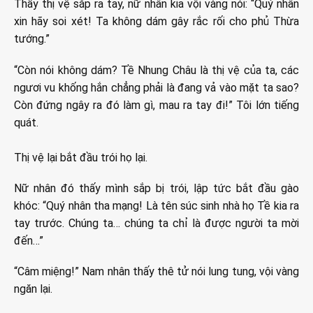
Thấy thị vệ sắp ra tay, nữ nhân kia vội vàng nói: “Quý nhân
xin hãy soi xét! Ta không dám gây rắc rối cho phủ Thừa
tướng.”
“Còn nói không dám? Tề Nhung Châu là thị vệ của ta, các
ngươi vu khống hắn chẳng phải là đang vả vào mặt ta sao?
Còn đứng ngây ra đó làm gì, mau ra tay đi!” Tôi lớn tiếng
quát.
Thị vệ lại bắt đầu trói họ lại.
Nữ nhân đó thấy mình sắp bị trói, lập tức bắt đầu gào
khóc: “Quý nhân tha mạng! Là tên súc sinh nhà họ Tề kia ra
tay trước. Chúng ta… chúng ta chỉ là được người ta mời
đến…”
“Câm miệng!” Nam nhân thấy thê tử nói lung tung, vội vàng
ngăn lại.