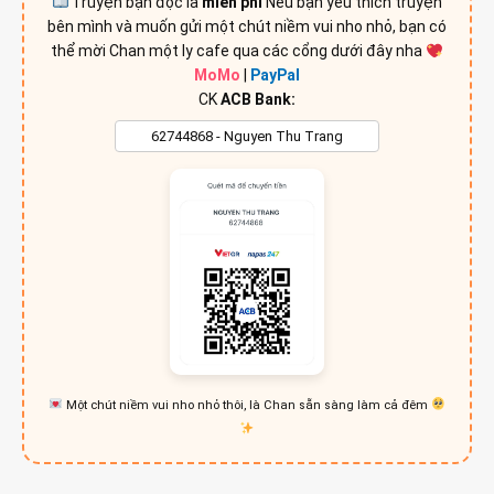
Truyện bạn đọc là
miễn phí
Nếu bạn yêu thích truyện
bên mình và muốn gửi một chút niềm vui nho nhỏ, bạn có
thể mời Chan một ly cafe qua các cổng dưới đây nha
MoMo
|
PayPal
CK
ACB Bank:
Một chút niềm vui nho nhỏ thôi, là Chan sẵn sàng làm cả đêm