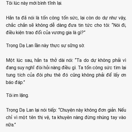
Tôi lúc này mới bình tĩnh lại.
Hắn ta đã nói là tốn công tốn sức, lại còn do dự như vậy,
chắc chắn sẽ không dễ dàng đưa tin tức cho tôi: “Nói đi,
điều kiện trao đổi của vương gia là gì?”
Trọng Dạ Lan lần này thực sự sững sờ.
Một lúc sau, hắn ta thở dài nói: “Ta do dự không phải vì
đang suy nghĩ đòi hỏi nàng điều gì. Ta tốn công sức tìm lại
tung tích của đôi phu thê đó cũng không phải để lấy ơn
báo đáp.”
Tôi im lặng.
Trọng Dạ Lan lại nói tiếp: “Chuyện này không đơn giản. Nếu
chỉ vì một tên thị vệ, ta khuyên nàng đừng nhúng tay vào
nữa.”