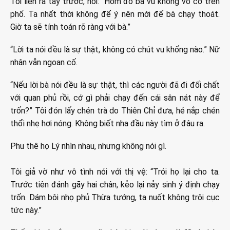
Tôi liền ra tay trước, nói: “Hôm đó bà vu khống vô cớ trên
phố. Ta nhất thời không để ý nên mới để bà chạy thoát.
Giờ ta sẽ tính toán rõ ràng với bà.”
“Lời ta nói đều là sự thật, không có chút vu khống nào.” Nữ
nhân vẫn ngoan cố.
“Nếu lời bà nói đều là sự thật, thì các người đã đi đối chất
với quan phủ rồi, cớ gì phải chạy đến cái sân nát này để
trốn?” Tôi đón lấy chén trà do Thiên Chỉ đưa, hé nắp chén
thổi nhẹ hơi nóng. Không biết nha đầu này tìm ở đâu ra.
Phu thê họ Lý nhìn nhau, nhưng không nói gì.
Tôi giả vờ như vô tình nói với thị vệ: “Trói họ lại cho ta.
Trước tiên đánh gãy hai chân, kẻo lại nảy sinh ý định chạy
trốn. Dám bôi nhọ phủ Thừa tướng, ta nuốt không trôi cục
tức này.”