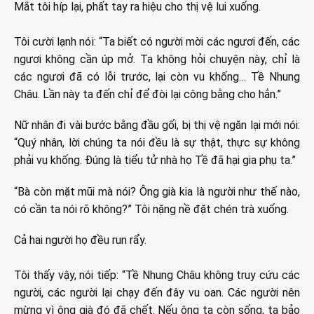
Mắt tôi híp lại, phất tay ra hiệu cho thị vệ lui xuống.
Tôi cười lạnh nói: “Ta biết có người mời các ngươi đến, các
ngươi không cần úp mở. Ta không hỏi chuyện này, chỉ là
các ngươi đã có lỗi trước, lại còn vu khống… Tề Nhung
Châu. Lần này ta đến chỉ để đòi lại công bằng cho hắn.”
Nữ nhân đi vài bước bằng đầu gối, bị thị vệ ngăn lại mới nói:
“Quý nhân, lời chúng ta nói đều là sự thật, thực sự không
phải vu khống. Đúng là tiểu tử nhà họ Tề đã hại gia phụ ta.”
“Bà còn mặt mũi mà nói? Ông già kia là người như thế nào,
có cần ta nói rõ không?” Tôi nặng nề đặt chén trà xuống.
Cả hai người họ đều run rẩy.
Tôi thấy vậy, nói tiếp: “Tề Nhung Châu không truy cứu các
người, các người lại chạy đến đây vu oan. Các người nên
mừng vì ông già đó đã chết. Nếu ông ta còn sống, ta bảo