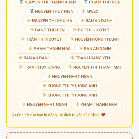
NGUYEN THI THANH XUAN
PHAM THU NGA
NGUYEN THUY HIEN
MWEO
NGUYEN THI NHU HA
BAN AN DANH
DANG THI HIEN
DO THI HUYEN T
TRẦN THỊ NGUYỆT
NGUYỄN HỒNG THANH
PHẠM THANH HOÀ
BAN AN DANH
BAN AN DANH
TRAN HOANG YEN
TRAN THUY GIANG
NGUYEN THI THANH MAI
NGUYEN NHAT NGAN
KHONG THI PHUONG ANH
KHONG THI PHUONG ANH
NGUYEN NHAT NGAN
PHẠM THANH HOÀ
Sự ủng hộ của bạn là động lực dịch truyện của Chan!