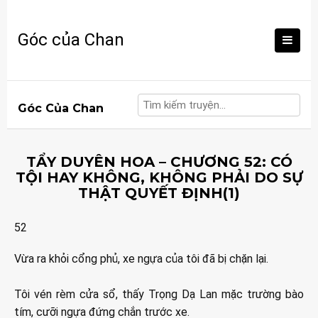
Skip
to
Góc của Chan
content
Góc Của Chan
TẨY DUYÊN HOA – CHƯƠNG 52: CÓ
TỘI HAY KHÔNG, KHÔNG PHẢI DO SỰ
THẬT QUYẾT ĐỊNH(1)
52
Vừa ra khỏi cổng phủ, xe ngựa của tôi đã bị chặn lại.
Tôi vén rèm cửa sổ, thấy Trọng Dạ Lan mặc trường bào
tím, cưỡi ngựa đứng chắn trước xe.