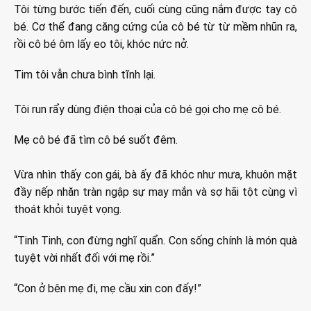
Tôi từng bước tiến đến, cuối cùng cũng nắm được tay cô
bé. Cơ thể đang căng cứng của cô bé từ từ mềm nhũn ra,
rồi cô bé ôm lấy eo tôi, khóc nức nở.
Tim tôi vẫn chưa bình tĩnh lại.
Tôi run rẩy dùng điện thoại của cô bé gọi cho mẹ cô bé.
Mẹ cô bé đã tìm cô bé suốt đêm.
Vừa nhìn thấy con gái, bà ấy đã khóc như mưa, khuôn mặt
đầy nếp nhăn tràn ngập sự may mắn và sợ hãi tột cùng vì
thoát khỏi tuyệt vọng.
“Tinh Tinh, con đừng nghĩ quẩn. Con sống chính là món quà
tuyệt vời nhất đối với mẹ rồi.”
“Con ở bên mẹ đi, mẹ cầu xin con đấy!”