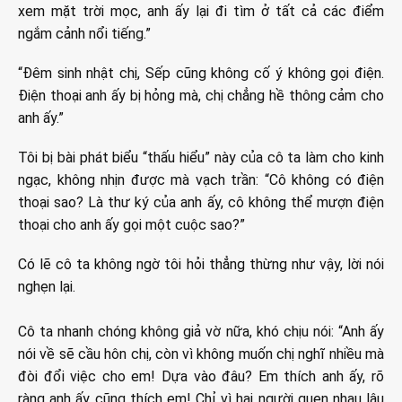
xem mặt trời mọc, anh ấy lại đi tìm ở tất cả các điểm
ngắm cảnh nổi tiếng.”
“Đêm sinh nhật chị, Sếp cũng không cố ý không gọi điện.
Điện thoại anh ấy bị hỏng mà, chị chẳng hề thông cảm cho
anh ấy.”
Tôi bị bài phát biểu “thấu hiểu” này của cô ta làm cho kinh
ngạc, không nhịn được mà vạch trần: “Cô không có điện
thoại sao? Là thư ký của anh ấy, cô không thể mượn điện
thoại cho anh ấy gọi một cuộc sao?”
Có lẽ cô ta không ngờ tôi hỏi thẳng thừng như vậy, lời nói
nghẹn lại.
Cô ta nhanh chóng không giả vờ nữa, khó chịu nói: “Anh ấy
nói về sẽ cầu hôn chị, còn vì không muốn chị nghĩ nhiều mà
đòi đổi việc cho em! Dựa vào đâu? Em thích anh ấy, rõ
ràng anh ấy cũng thích em! Chỉ vì hai người quen nhau lâu