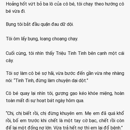
Hoảng hốt vứt bỏ ba lô của cô bé, tôi chạy theo hướng cô
bé vừa đi.
Bụng tôi bắt đầu quặn đau dữ dội.
Tôi ôm lấy bụng, loạng choạng chạy.
Cuối cùng, tôi nhìn thấy Triệu Tinh Tinh bên cạnh một cái
cây.
Tôi sợ làm cô bé sợ hãi, vừa bước đến gần vừa nhẹ nhàng
nói: “Tinh Tinh, đừng làm chuyện dại dột.”
Cô bé quay lại nhìn tôi, gượng gạo kéo khóe miệng, hoàn
toàn mất đi sự hoạt bát ngày hôm qua.
“Chị, chị biết rồi, chị đừng khuyên em. Mẹ em đã quá khổ
rồi, bố em trước khi chết là một tay cờ bạc, chết rồi còn
để lại một đống nợ lớn. Vừa trả hết nợ thì em lại đổ bệnh.”