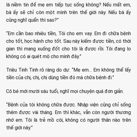
là niềm tin để mẹ em tiếp tục sống không? Nếu mất em,
bà ấy sẽ chỉ còn một mình trên thế giới này. Nếu bà ấy
cũng nghĩ quẩn thì sao?”
“Em cần bao nhiêu tiền, Tôi cho em vay. Em đi chữa bệnh
cho tốt, học hành cho tốt. Sau này kiếm được tiền, có thời
gian thì mang xuống đốt cho tôi là được rồi. Tôi đang lo
không có ai quét mộ cho mình đây.”
Triệu Tinh Tinh rõ ràng do dự: “Mẹ em… Em không thể lấy
tiền của chị, chị, chị dùng tiền đó mà chữa bệnh đi.”
Cô bé mới mười sáu tuổi, nghĩ mọi chuyện quá đơn giản.
“Bệnh của tôi không chữa được. Nhập viện cũng chỉ sống
thêm được vài tháng. Em thì khác, vẫn còn người thương
nhớ em. Tôi là trẻ mồ côi, không có người thân nào trên
thế giới này.”