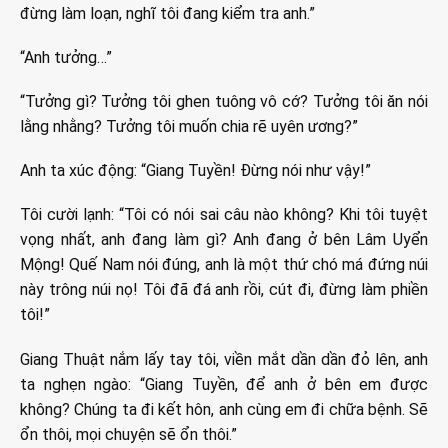
đừng làm loạn, nghĩ tôi đang kiểm tra anh.”
“Anh tưởng…”
“Tưởng gì? Tưởng tôi ghen tuông vô cớ? Tưởng tôi ăn nói
lằng nhằng? Tưởng tôi muốn chia rẽ uyên ương?”
Anh ta xúc động: “Giang Tuyền! Đừng nói như vậy!”
Tôi cười lạnh: “Tôi có nói sai câu nào không? Khi tôi tuyệt
vọng nhất, anh đang làm gì? Anh đang ở bên Lâm Uyển
Mộng! Quế Nam nói đúng, anh là một thứ chó má đứng núi
này trông núi nọ! Tôi đã đá anh rồi, cút đi, đừng làm phiền
tôi!”
Giang Thuật nắm lấy tay tôi, viền mắt dần dần đỏ lên, anh
ta nghẹn ngào: “Giang Tuyền, để anh ở bên em được
không? Chúng ta đi kết hôn, anh cùng em đi chữa bệnh. Sẽ
ổn thôi, mọi chuyện sẽ ổn thôi.”