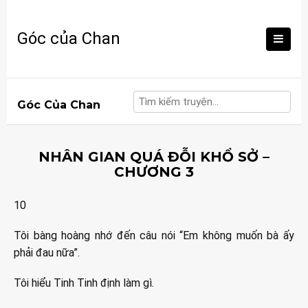
Skip
to
Góc của Chan
content
Góc Của Chan
NHÂN GIAN QUÁ ĐỖI KHỔ SỞ –
CHƯƠNG 3
10
Tôi bàng hoàng nhớ đến câu nói “Em không muốn bà ấy
phải đau nữa”.
Tôi hiểu Tinh Tinh định làm gì.