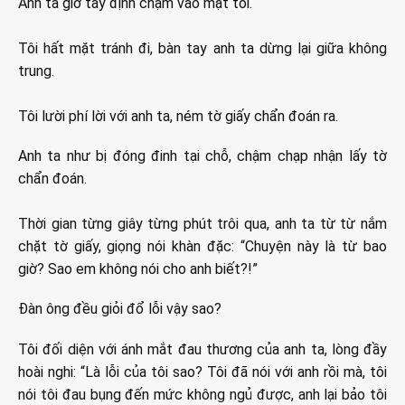
Anh ta giơ tay định chạm vào mặt tôi.
Tôi hất mặt tránh đi, bàn tay anh ta dừng lại giữa không
trung.
Tôi lười phí lời với anh ta, ném tờ giấy chẩn đoán ra.
Anh ta như bị đóng đinh tại chỗ, chậm chạp nhận lấy tờ
chẩn đoán.
Thời gian từng giây từng phút trôi qua, anh ta từ từ nắm
chặt tờ giấy, giọng nói khàn đặc: “Chuyện này là từ bao
giờ? Sao em không nói cho anh biết?!”
Đàn ông đều giỏi đổ lỗi vậy sao?
Tôi đối diện với ánh mắt đau thương của anh ta, lòng đầy
hoài nghi: “Là lỗi của tôi sao? Tôi đã nói với anh rồi mà, tôi
nói tôi đau bụng đến mức không ngủ được, anh lại bảo tôi