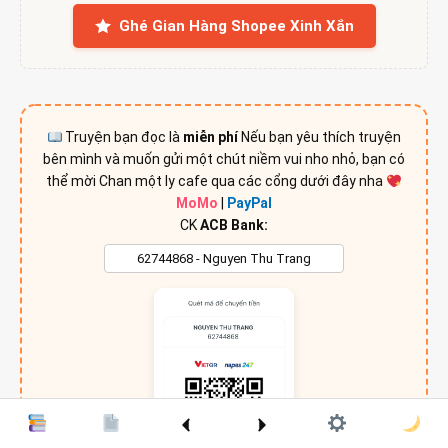
Ghé Gian Hàng Shopee Xinh Xắn
Truyện bạn đọc là
miễn phí
Nếu bạn yêu thích truyện
bên mình và muốn gửi một chút niềm vui nho nhỏ, bạn có
thể mời Chan một ly cafe qua các cổng dưới đây nha
MoMo
|
PayPal
CK
ACB Bank: