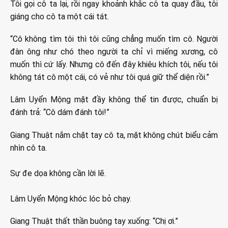
Tôi gọi cô ta lại, rồi ngay khoảnh khắc cô ta quay đầu, tôi
giáng cho cô ta một cái tát.
“Cô không tìm tôi thì tôi cũng chẳng muốn tìm cô. Người
đàn ông như chó theo người ta chỉ vì miếng xương, cô
muốn thì cứ lấy. Nhưng cô đến đây khiêu khích tôi, nếu tôi
không tát cô một cái, có vẻ như tôi quá giữ thể diện rồi.”
Lâm Uyển Mộng mặt đầy không thể tin được, chuẩn bị
đánh trả: “Cô dám đánh tôi!”
Giang Thuật nắm chặt tay cô ta, mặt không chút biểu cảm
nhìn cô ta.
Sự đe dọa không cần lời lẽ.
Lâm Uyển Mộng khóc lóc bỏ chạy.
Giang Thuật thất thần buông tay xuống: “Chị ơi.”