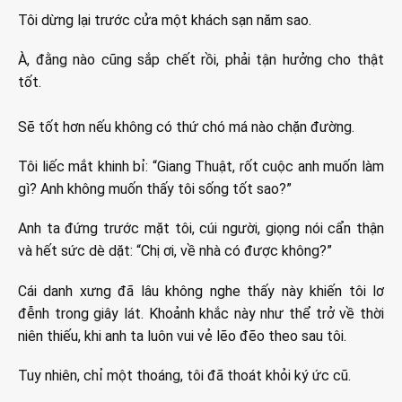
Tôi dừng lại trước cửa một khách sạn năm sao.
À, đằng nào cũng sắp chết rồi, phải tận hưởng cho thật
tốt.
Sẽ tốt hơn nếu không có thứ chó má nào chặn đường.
Tôi liếc mắt khinh bỉ: “Giang Thuật, rốt cuộc anh muốn làm
gì? Anh không muốn thấy tôi sống tốt sao?”
Anh ta đứng trước mặt tôi, cúi người, giọng nói cẩn thận
và hết sức dè dặt: “Chị ơi, về nhà có được không?”
Cái danh xưng đã lâu không nghe thấy này khiến tôi lơ
đễnh trong giây lát. Khoảnh khắc này như thể trở về thời
niên thiếu, khi anh ta luôn vui vẻ lẽo đẽo theo sau tôi.
Tuy nhiên, chỉ một thoáng, tôi đã thoát khỏi ký ức cũ.