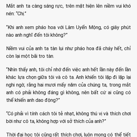
Mắt anh ta càng sáng rực, trên mặt hiện lên niềm vui khó
nén: “Chị.”
“Khi anh xem pháo hoa với Lâm Uyển Mộng, có giây phút
nào anh nghĩ đến tôi không?”
Niềm vui của anh ta tàn lụi như pháo hoa đã cháy hết, chỉ
còn lại một bãi tro tàn.
“Nhìn thấy anh, tôi chỉ nhớ đến việc anh hết lần này đến lần
khác lựa chọn giữa tôi và cô ta. Anh khiến tôi lặp đi lặp lại
nghi ngờ, rằng hai mươi mấy năm của chúng ta, trong mắt
anh có phải không đáng gì không, nên bất cứ ai cũng có
thể khiến anh dao động?”
“Có phải vì tính cách tôi tẻ nhạt, không thú vị và thích chơi
bời như cô ta, không hợp với sở thích của anh?”
Thời đại học tôi cũng rất thích chơi, luôn mong có thể tiết