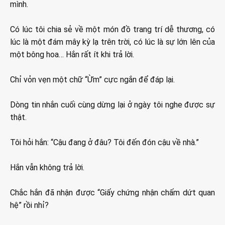
mình.
Có lúc tôi chia sẻ về một món đồ trang trí dễ thương, có
lúc là một đám mây kỳ lạ trên trời, có lúc là sự lớn lên của
một bông hoa… Hắn rất ít khi trả lời.
Chỉ vỏn vẹn một chữ “Ừm” cực ngắn để đáp lại.
Dòng tin nhắn cuối cùng dừng lại ở ngày tôi nghe được sự
thật.
Tôi hỏi hắn: “Cậu đang ở đâu? Tôi đến đón cậu về nhà.”
Hắn vẫn không trả lời.
Chắc hắn đã nhận được “Giấy chứng nhận chấm dứt quan
hệ” rồi nhỉ?