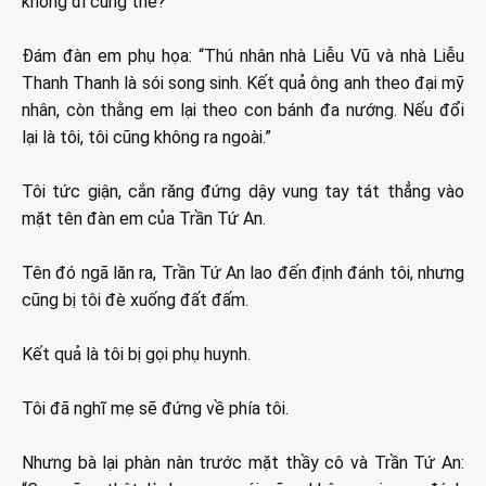
không đi cùng thế?”
Đám đàn em phụ họa: “Thú nhân nhà Liễu Vũ và nhà Liễu
Thanh Thanh là sói song sinh. Kết quả ông anh theo đại mỹ
nhân, còn thằng em lại theo con bánh đa nướng. Nếu đổi
lại là tôi, tôi cũng không ra ngoài.”
Tôi tức giận, cắn răng đứng dậy vung tay tát thẳng vào
mặt tên đàn em của Trần Tứ An.
Tên đó ngã lăn ra, Trần Tứ An lao đến định đánh tôi, nhưng
cũng bị tôi đè xuống đất đấm.
Kết quả là tôi bị gọi phụ huynh.
Tôi đã nghĩ mẹ sẽ đứng về phía tôi.
Nhưng bà lại phàn nàn trước mặt thầy cô và Trần Tứ An: