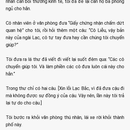
nhân cần bồi thường kinh tế, tôi đã để lại căn hộ ba phòng
ngủ cho hắn.
Cô nhân viên ở văn phòng đưa “Giấy chứng nhận chấm dứt
quan hệ” cho tôi, rồi hỏi thêm một câu: “Cô Liễu, vậy bản
này của ngài Lạc, cô tự tay đưa hay cần chúng tôi chuyển
giúp?”
Tôi đưa ra lá thư đã viết đi viết lại suốt đêm qua: “Các cô
chuyển giúp tôi. Và làm phiền các cô đưa luôn cái này cho
hắn.”
Trong thư chỉ có hai câu. [Xin lỗi Lạc Bắc, vì đã đưa cậu đi
mà không được sự đồng ý của cậu. Vậy nên, lần này tôi trả
lại tự do cho cậu.]
Tôi bước ra khỏi văn phòng thú nhân, lái xe rời khỏi thành
phố này.