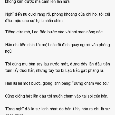
không kìm được mà cầm lên lần nữa.
Nghĩ đến nụ cười rạng rỡ, phóng khoáng của chị họ, tôi cúi
đầu, mặc cho sự tự ti nhấn chìm.
Tiếng cửa mở, Lạc Bắc bước vào với hơi men nồng nặc.
Hắn chỉ liếc nhìn tôi một cái rồi định quay người vào phòng
ngủ.
Tôi dùng mu bàn tay lau nước mắt, đứng dậy lần đầu tiên
túm lấy đuôi hắn, nhưng tay tôi bị Lạc Bắc gạt phăng ra.
Hắn lùi lại một bước, giọng lạnh băng: “Đừng chạm vào tôi.”
Cũng giống hệt lần đầu tôi muốn chạm vào tai sói của hắn.
Từng nghĩ đó là sự lạnh nhạt do bản tính, hóa ra chỉ là sự