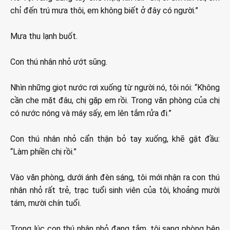
chỉ đến trú mưa thôi, em không biết ở đây có người.”
Mưa thu lạnh buốt.
Con thú nhân nhỏ ướt sũng.
Nhìn những giọt nước rơi xuống từ người nó, tôi nói: “Không
cần che mặt đâu, chị gặp em rồi. Trong văn phòng của chị
có nước nóng và máy sấy, em lên tắm rửa đi.”
Con thú nhân nhỏ cẩn thận bỏ tay xuống, khẽ gật đầu:
“Làm phiền chị rồi.”
Vào văn phòng, dưới ánh đèn sáng, tôi mới nhận ra con thú
nhân nhỏ rất trẻ, trạc tuổi sinh viên của tôi, khoảng mười
tám, mười chín tuổi.
Trong lúc con thú nhân nhỏ đang tắm, tôi sang phòng bên