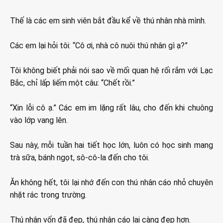
Thế là các em sinh viên bắt đầu kể về thú nhân nhà mình.
Các em lại hỏi tôi: “Cô ơi, nhà cô nuôi thú nhân gì ạ?”
Tôi không biết phải nói sao về mối quan hệ rối rắm với Lạc
Bắc, chỉ lấp liếm một câu: “Chết rồi.”
“Xin lỗi cô ạ.” Các em im lặng rất lâu, cho đến khi chuông
vào lớp vang lên.
Sau này, mỗi tuần hai tiết học lớn, luôn có học sinh mang
trà sữa, bánh ngọt, sô-cô-la đến cho tôi.
Ăn không hết, tôi lại nhớ đến con thú nhân cáo nhỏ chuyên
nhặt rác trong trường.
Thú nhân vốn đã đẹp, thú nhân cáo lại càng đẹp hơn.