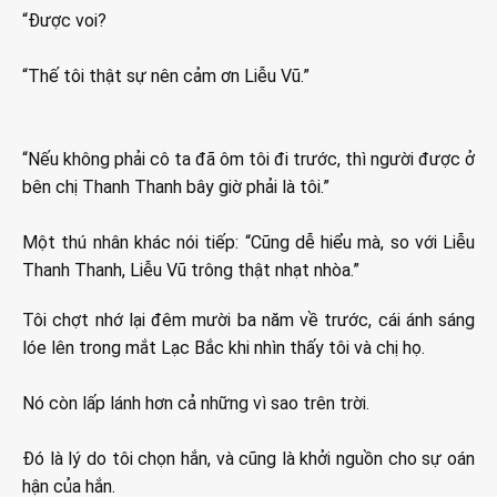
“Được voi?
“Thế tôi thật sự nên cảm ơn Liễu Vũ.”
“Nếu không phải cô ta đã ôm tôi đi trước, thì người được ở
bên chị Thanh Thanh bây giờ phải là tôi.”
Một thú nhân khác nói tiếp: “Cũng dễ hiểu mà, so với Liễu
Thanh Thanh, Liễu Vũ trông thật nhạt nhòa.”
Tôi chợt nhớ lại đêm mười ba năm về trước, cái ánh sáng
lóe lên trong mắt Lạc Bắc khi nhìn thấy tôi và chị họ.
Nó còn lấp lánh hơn cả những vì sao trên trời.
Đó là lý do tôi chọn hắn, và cũng là khởi nguồn cho sự oán
hận của hắn.