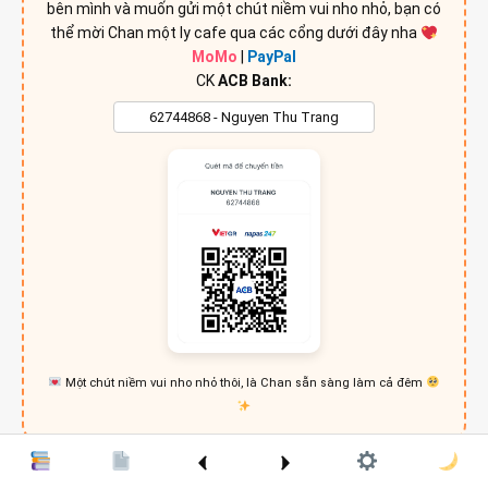
bên mình và muốn gửi một chút niềm vui nho nhỏ, bạn có
thể mời Chan một ly cafe qua các cổng dưới đây nha
MoMo
|
PayPal
CK
ACB Bank:
Một chút niềm vui nho nhỏ thôi, là Chan sẵn sàng làm cả đêm