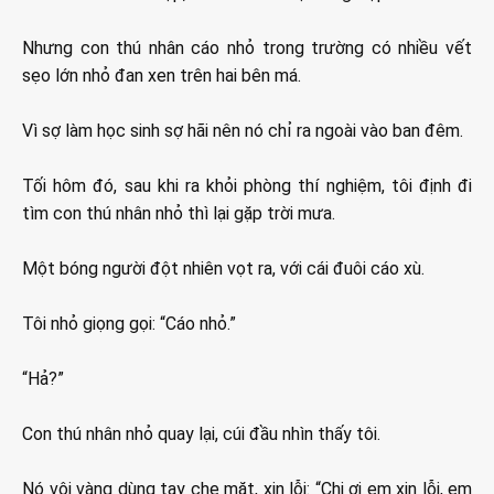
Nhưng con thú nhân cáo nhỏ trong trường có nhiều vết
sẹo lớn nhỏ đan xen trên hai bên má.
Vì sợ làm học sinh sợ hãi nên nó chỉ ra ngoài vào ban đêm.
Tối hôm đó, sau khi ra khỏi phòng thí nghiệm, tôi định đi
tìm con thú nhân nhỏ thì lại gặp trời mưa.
Một bóng người đột nhiên vọt ra, với cái đuôi cáo xù.
Tôi nhỏ giọng gọi: “Cáo nhỏ.”
“Hả?”
Con thú nhân nhỏ quay lại, cúi đầu nhìn thấy tôi.
Nó vội vàng dùng tay che mặt, xin lỗi: “Chị ơi em xin lỗi, em