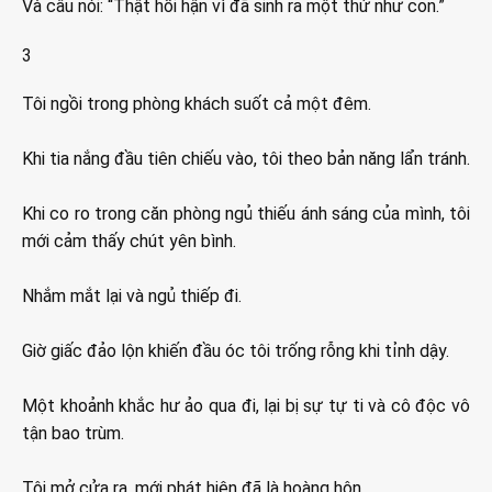
Và câu nói: “Thật hối hận vì đã sinh ra một thứ như con.”
3
Tôi ngồi trong phòng khách suốt cả một đêm.
Khi tia nắng đầu tiên chiếu vào, tôi theo bản năng lẩn tránh.
Khi co ro trong căn phòng ngủ thiếu ánh sáng của mình, tôi
mới cảm thấy chút yên bình.
Nhắm mắt lại và ngủ thiếp đi.
Giờ giấc đảo lộn khiến đầu óc tôi trống rỗng khi tỉnh dậy.
Một khoảnh khắc hư ảo qua đi, lại bị sự tự ti và cô độc vô
tận bao trùm.
Tôi mở cửa ra, mới phát hiện đã là hoàng hôn.