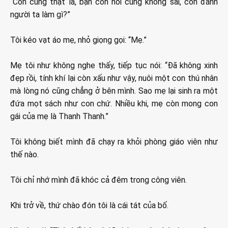
“Con cũng thật là, bạn con nói cũng không sai, con đánh
người ta làm gì?”
Tôi kéo vạt áo mẹ, nhỏ giọng gọi: “Mẹ.”
Mẹ tôi như không nghe thấy, tiếp tục nói: “Đã không xinh
đẹp rồi, tính khí lại còn xấu như vậy, nuôi một con thú nhân
mà lòng nó cũng chẳng ở bên mình. Sao mẹ lại sinh ra một
đứa mọt sách như con chứ. Nhiều khi, mẹ còn mong con
gái của mẹ là Thanh Thanh.”
Tôi không biết mình đã chạy ra khỏi phòng giáo viên như
thế nào.
Tôi chỉ nhớ mình đã khóc cả đêm trong công viên.
Khi trở về, thứ chào đón tôi là cái tát của bố.