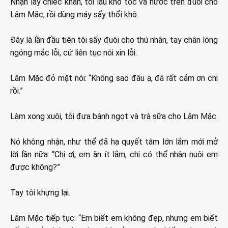
Nhận lấy chiếc khăn, tôi lau khô tóc và nước trên đuôi cho
Lâm Mặc, rồi dùng máy sấy thổi khô.
Đây là lần đầu tiên tôi sấy đuôi cho thú nhân, tay chân lóng
ngóng mắc lỗi, cứ liên tục nói xin lỗi.
Lâm Mặc đỏ mặt nói: “Không sao đâu ạ, đã rất cảm ơn chị
rồi.”
Làm xong xuôi, tôi đưa bánh ngọt và trà sữa cho Lâm Mặc.
Nó không nhận, như thể đã hạ quyết tâm lớn lắm mới mở
lời lần nữa: “Chị ơi, em ăn ít lắm, chị có thể nhận nuôi em
được không?”
Tay tôi khựng lại.
Lâm Mặc tiếp tục: “Em biết em không đẹp, nhưng em biết