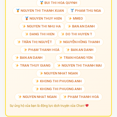
BUI THI HOA QUYNH
NGUYEN THI THANH XUAN
PHAM THU NGA
NGUYEN THUY HIEN
MWEO
NGUYEN THI NHU HA
BAN AN DANH
DANG THI HIEN
DO THI HUYEN T
TRẦN THỊ NGUYỆT
NGUYỄN HỒNG THANH
PHẠM THANH HOÀ
BAN AN DANH
BAN AN DANH
TRAN HOANG YEN
TRAN THUY GIANG
NGUYEN THI THANH MAI
NGUYEN NHAT NGAN
KHONG THI PHUONG ANH
KHONG THI PHUONG ANH
NGUYEN NHAT NGAN
PHẠM THANH HOÀ
Sự ủng hộ của bạn là động lực dịch truyện của Chan!