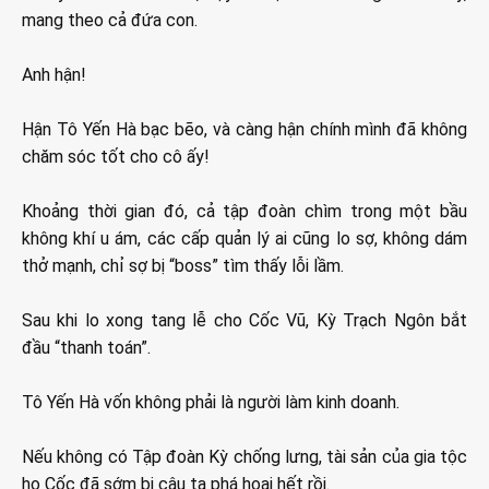
mang theo cả đứa con.
Anh hận!
Hận Tô Yến Hà bạc bẽo, và càng hận chính mình đã không
chăm sóc tốt cho cô ấy!
Khoảng thời gian đó, cả tập đoàn chìm trong một bầu
không khí u ám, các cấp quản lý ai cũng lo sợ, không dám
thở mạnh, chỉ sợ bị “boss” tìm thấy lỗi lầm.
Sau khi lo xong tang lễ cho Cốc Vũ, Kỳ Trạch Ngôn bắt
đầu “thanh toán”.
Tô Yến Hà vốn không phải là người làm kinh doanh.
Nếu không có Tập đoàn Kỳ chống lưng, tài sản của gia tộc
họ Cốc đã sớm bị cậu ta phá hoại hết rồi.