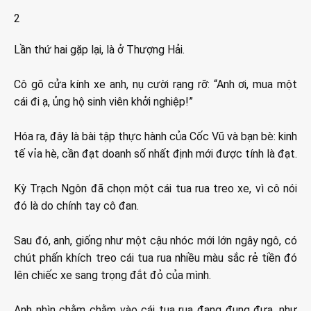
2
Lần thứ hai gặp lại, là ở Thượng Hải.
Cô gõ cửa kính xe anh, nụ cười rạng rỡ: “Anh ơi, mua một
cái đi ạ, ủng hộ sinh viên khởi nghiệp!”
Hóa ra, đây là bài tập thực hành của Cốc Vũ và bạn bè: kinh
tế vỉa hè, cần đạt doanh số nhất định mới được tính là đạt.
Kỳ Trạch Ngôn đã chọn một cái tua rua treo xe, vì cô nói
đó là do chính tay cô đan.
Sau đó, anh, giống như một cậu nhóc mới lớn ngây ngô, có
chút phấn khích treo cái tua rua nhiều màu sắc rẻ tiền đó
lên chiếc xe sang trọng đắt đỏ của mình.
Anh nhìn chằm chằm vào cái tua rua đang đung đưa, như