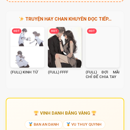
TRUYỆN HAY CHAN KHUYÊN ĐỌC TIẾP...
HOT
HOT
HOT
(FULL) KINH TỪ
(FULL) FFFF
(FULL) ĐỢI MÃI
CHỈ ĐỂ CHIA TAY
VINH DANH BẢNG VÀNG
BAN AN DANH
VU THUY QUYNH