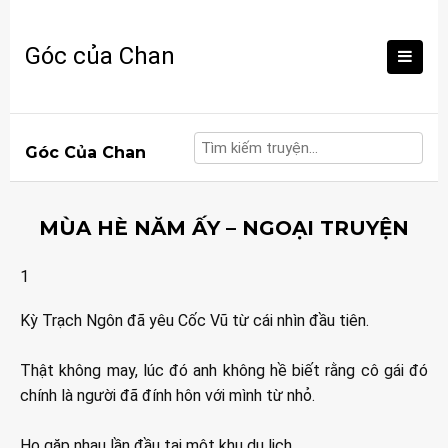
Skip
to
Góc của Chan
content
Góc Của Chan
MÙA HÈ NĂM ẤY – NGOẠI TRUYỆN
1
Kỳ Trạch Ngôn đã yêu Cốc Vũ từ cái nhìn đầu tiên.
Thật không may, lúc đó anh không hề biết rằng cô gái đó
chính là người đã đính hôn với mình từ nhỏ.
Họ gặp nhau lần đầu tại một khu du lịch.