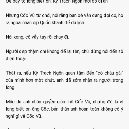
Để bày tỏ lòng biết ơn, Kỳ Trạch Ngôn mời cô đi ăn.
Nhưng Cốc Vũ từ chối, nói rằng bạn bè vẫn đang đợi cô, họ
ra ngoài nhân dịp Quốc khánh để du lịch.
Nói xong, cô vẫy tay rồi chạy đi.
Người đẹp thậm chí không để lại tên, chứ đừng nói đến số
điện thoại.
Thật ra, nếu Kỳ Trạch Ngôn quan tâm đến “cô cháu gái”
của mình hơn một chút, anh đã sớm nhận ra người trong
lòng.
Mặc dù anh nhận quyền giám hộ Cốc Vũ, nhưng đó là vì
lòng biết ơn ông Cốc, bản thân anh hoàn toàn không có ý
nghĩ gì về Cốc Vũ.