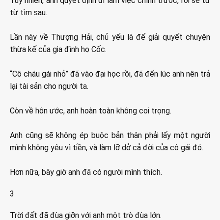
Tuy nhiên, anh quyết định đi làm việc chính trước, rồi sẽ từ
từ tìm sau.
Lần này về Thượng Hải, chủ yếu là để giải quyết chuyện
thừa kế của gia đình họ Cốc.
“Cô cháu gái nhỏ” đã vào đại học rồi, đã đến lúc anh nên trả
lại tài sản cho người ta.
Còn về hôn ước, anh hoàn toàn không coi trọng.
Anh cũng sẽ không ép buộc bản thân phải lấy một người
mình không yêu vì tiền, và làm lỡ dở cả đời của cô gái đó.
Hơn nữa, bây giờ anh đã có người mình thích.
3
Trời đất đã đùa giỡn với anh một trò đùa lớn.