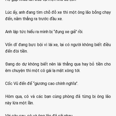
Lúc ấy, anh đang tìm chỗ đỗ xe thì một ông lão bỗng chạy
đến, nằm thẳng ra trước đầu xe.
Anh lập tức hiểu ra mình bị “đụng xe giả” rồi.
Vốn dĩ đang bực bội vì lái xe, lại có người không biết điều
đến đòi tiền.
Đang do dự không biết nên lái thẳng qua hay bỏ tiền cho
êm chuyện thì một cô gái lạ mặt xông tới.
Cốc Vũ đến để “giương cao chính nghĩa”.
Hôm qua, cô và các bạn cùng phòng đã từng bị ông lão
này lừa một lần.
Vài câu sau, cô và ông lão đã cãi nhau.