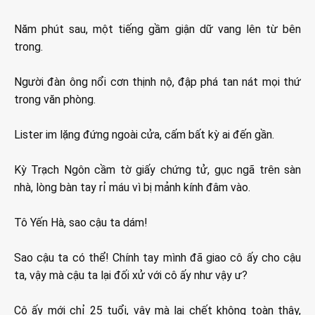
Năm phút sau, một tiếng gầm giận dữ vang lên từ bên
trong.
Người đàn ông nổi cơn thịnh nộ, đập phá tan nát mọi thứ
trong văn phòng.
Lister im lặng đứng ngoài cửa, cấm bất kỳ ai đến gần.
Kỳ Trạch Ngôn cầm tờ giấy chứng tử, gục ngã trên sàn
nhà, lòng bàn tay rỉ máu vì bị mảnh kính đâm vào.
Tô Yến Hà, sao cậu ta dám!
Sao cậu ta có thể! Chính tay mình đã giao cô ấy cho cậu
ta, vậy mà cậu ta lại đối xử với cô ấy như vậy ư?
Cô ấy mới chỉ 25 tuổi, vậy mà lại chết không toàn thây,