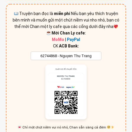
Truyện bạn đọc là
miễn phí
Nếu bạn yêu thích truyện
bên mình và muốn gửi một chút niềm vui nho nhỏ, bạn có
thể mời Chan một ly cafe qua các cổng dưới đây nha
Mời Chan Ly cafe:
MoMo
|
PayPal
CK
ACB Bank:
Chỉ một chút niềm vui nỏ nhỏ, Chan sẵn sàng cả đêm