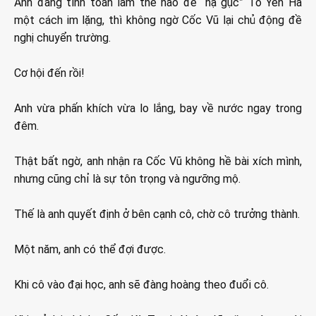
Anh đang tính toán làm thế nào để “hạ gục” Tô Yến Hà
một cách im lặng, thì không ngờ Cốc Vũ lại chủ động đề
nghị chuyển trường.
Cơ hội đến rồi!
Anh vừa phấn khích vừa lo lắng, bay về nước ngay trong
đêm.
Thật bất ngờ, anh nhận ra Cốc Vũ không hề bài xích mình,
nhưng cũng chỉ là sự tôn trọng và ngưỡng mộ.
Thế là anh quyết định ở bên cạnh cô, chờ cô trưởng thành.
Một năm, anh có thể đợi được.
Khi cô vào đại học, anh sẽ đàng hoàng theo đuổi cô.