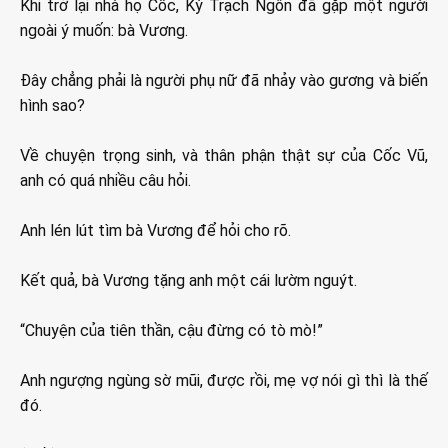
Khi trở lại nhà họ Cốc, Kỳ Trạch Ngôn đã gặp một người
ngoài ý muốn: bà Vương.
Đây chẳng phải là người phụ nữ đã nhảy vào gương và biến
hình sao?
Về chuyện trọng sinh, và thân phận thật sự của Cốc Vũ,
anh có quá nhiều câu hỏi.
Anh lén lút tìm bà Vương để hỏi cho rõ.
Kết quả, bà Vương tặng anh một cái lườm nguýt.
“Chuyện của tiên thần, cậu đừng có tò mò!”
Anh ngượng ngùng sờ mũi, được rồi, mẹ vợ nói gì thì là thế
đó.