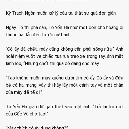
Kỳ Trạch Ngôn muốn xử lý cậu ta, thật sự quá đơn giản.
Ngày Tô thị phá sản, Tô Yến Hà như một con chó hoang bị
thuộc hạ dẫn đến trước mặt anh.
“Cô ấy đã chết, mày cũng không cần phải sống nữa.” Anh
hoài niệm vuốt ve chiếc tua rua treo xe trong tay, ánh mắt
lạnh lẽo, “Nhưng chết thì quá dễ dàng cho mày.
“Tao không muốn mày xuống dưới tìm cô ấy. Cô ấy và đứa
bé có hai mạng, vậy thì hãy lấy một cánh tay và một chân
của mày để tế đi.”
Tô Yến Hà giận dữ gào thét vào mặt anh: “Trả lại tro cốt
của Cốc Vũ cho tao!”
“Mày thích cô ấy đúng không?”