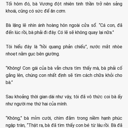
Tối hôm đó, bà Vương đột nhiên tinh thần trở nên sảng
khoái, cũng có sức để ăn cơm.
Bà lặng lẽ nhìn ánh hoàng hôn ngoài cửa sổ. “Cá con, đã
đến lúc rồi, bà phải đi đây. Có lẽ sẽ không quay lại nữa.”
Tôi hiểu đây là “hồi quang phản chiếu”, nước mắt nhòe
nhoẹt nằm gục bên giường.
“Không! Con gái của bà vẫn chưa tìm thấy mà, bà phải cố
gắng lên, chúng con nhất định sẽ tìm cách chữa khỏi cho
bà.”
Sau khoảng thời gian dài như vậy, tôi đã vô thức coi bà ấy
như người mẹ thứ hai của mình.
“Không,” bà mỉm cười, chìm đắm trong niềm hạnh phúc
ngập tràn, “Thật ra, bà đã tìm thấy con bé từ lâu rồi. Bà đã