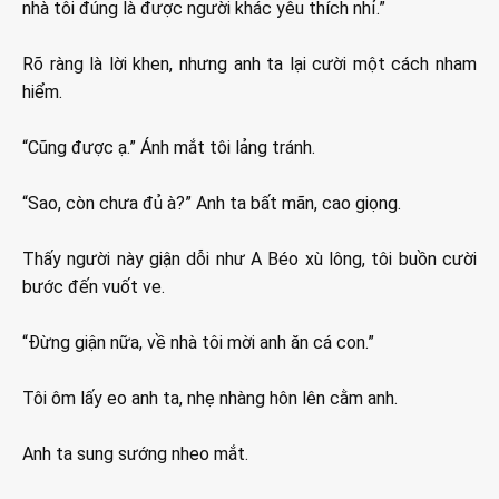
nhà tôi đúng là được người khác yêu thích nhỉ.”
Rõ ràng là lời khen, nhưng anh ta lại cười một cách nham
hiểm.
“Cũng được ạ.” Ánh mắt tôi lảng tránh.
“Sao, còn chưa đủ à?” Anh ta bất mãn, cao giọng.
Thấy người này giận dỗi như A Béo xù lông, tôi buồn cười
bước đến vuốt ve.
“Đừng giận nữa, về nhà tôi mời anh ăn cá con.”
Tôi ôm lấy eo anh ta, nhẹ nhàng hôn lên cằm anh.
Anh ta sung sướng nheo mắt.