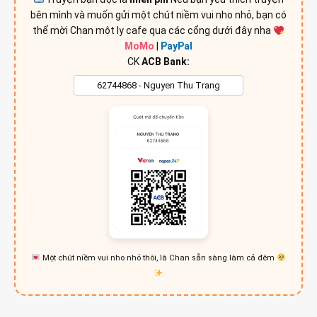
bên mình và muốn gửi một chút niềm vui nho nhỏ, bạn có
thể mời Chan một ly cafe qua các cổng dưới đây nha
MoMo
|
PayPal
CK
ACB Bank:
Một chút niềm vui nho nhỏ thôi, là Chan sẵn sàng làm cả đêm