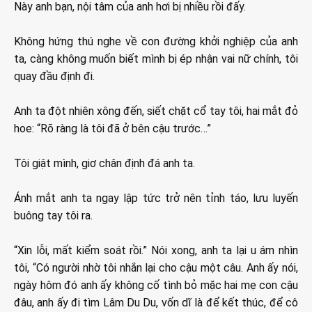
Này anh bạn, nội tâm của anh hơi bị nhiều rồi đấy.
Không hứng thú nghe về con đường khởi nghiệp của anh
ta, càng không muốn biết mình bị ép nhận vai nữ chính, tôi
quay đầu định đi.
Anh ta đột nhiên xông đến, siết chặt cổ tay tôi, hai mắt đỏ
hoe: “Rõ ràng là tôi đã ở bên cậu trước…”
Tôi giật mình, giơ chân định đá anh ta.
Ánh mắt anh ta ngay lập tức trở nên tỉnh táo, lưu luyến
buông tay tôi ra.
“Xin lỗi, mất kiểm soát rồi.” Nói xong, anh ta lại u ám nhìn
tôi, “Có người nhờ tôi nhắn lại cho cậu một câu. Anh ấy nói,
ngày hôm đó anh ấy không cố tình bỏ mặc hai mẹ con cậu
đâu, anh ấy đi tìm Lâm Du Du, vốn dĩ là để kết thúc, để cô