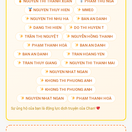
NGUYEN THI THANH XUAN
PHAM THU NGA
NGUYEN THUY HIEN
MWEO
NGUYEN THI NHU HA
BAN AN DANH
DANG THI HIEN
DO THI HUYEN T
TRẦN THỊ NGUYỆT
NGUYỄN HỒNG THANH
PHẠM THANH HOÀ
BAN AN DANH
BAN AN DANH
TRAN HOANG YEN
TRAN THUY GIANG
NGUYEN THI THANH MAI
NGUYEN NHAT NGAN
KHONG THI PHUONG ANH
KHONG THI PHUONG ANH
NGUYEN NHAT NGAN
PHẠM THANH HOÀ
Sự ủng hộ của bạn là động lực dịch truyện của Chan!