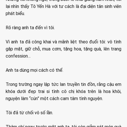
lại nhìn thấy Tô Yến Hà với tư cách là đại diện tân sinh viên
phát biểu.
Rõ ràng anh ta đến vì tôi.
Vì anh ta đã công khai và mãnh liệt theo đuổi tôi: vô tình
gặp mặt, giữ chỗ, mua cơm, tặng hoa, tặng quà, lên trang
confession…
Anh ta dùng mọi cách có thể.
Trong trường ngay lập tức lan truyền tin đồn, rằng cậu em
khóa dưới đẹp trai si tình cô chị khóa trên là hoa khôi,
nguyện làm “cún” một cách cam tâm tình nguyện.
Tôi đã từ chối vô số lần.
Thậm chí ngay trước mặt anh ta, tôi còn giẫm nát món quà