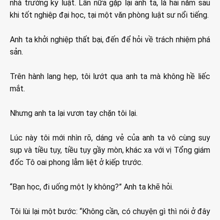
nhà trường kỷ luật. Lần nữa gặp lại anh ta, là hai năm sau
khi tốt nghiệp đại học, tại một văn phòng luật sư nổi tiếng.
Anh ta khởi nghiệp thất bại, đến để hỏi về trách nhiệm phá
sản.
Trên hành lang hẹp, tôi lướt qua anh ta mà không hề liếc
mắt.
Nhưng anh ta lại vươn tay chặn tôi lại.
Lúc này tôi mới nhìn rõ, dáng vẻ của anh ta vô cùng suy
sụp và tiều tụy, tiều tụy gầy mòn, khác xa với vị Tổng giám
đốc Tô oai phong lẫm liệt ở kiếp trước.
“Bạn học, đi uống một ly không?” Anh ta khẽ hỏi.
Tôi lùi lại một bước: “Không cần, có chuyện gì thì nói ở đây