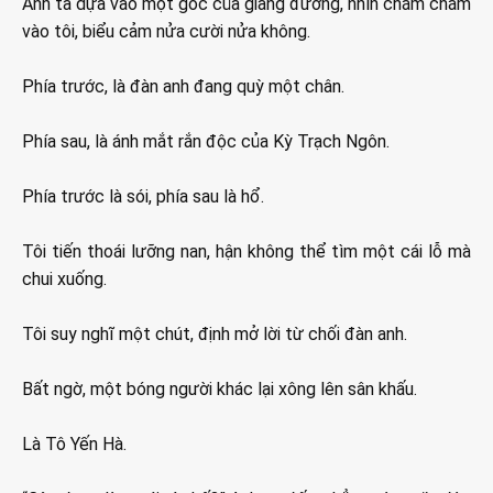
Anh ta dựa vào một góc của giảng đường, nhìn chằm chằm
vào tôi, biểu cảm nửa cười nửa không.
Phía trước, là đàn anh đang quỳ một chân.
Phía sau, là ánh mắt rắn độc của Kỳ Trạch Ngôn.
Phía trước là sói, phía sau là hổ.
Tôi tiến thoái lưỡng nan, hận không thể tìm một cái lỗ mà
chui xuống.
Tôi suy nghĩ một chút, định mở lời từ chối đàn anh.
Bất ngờ, một bóng người khác lại xông lên sân khấu.
Là Tô Yến Hà.