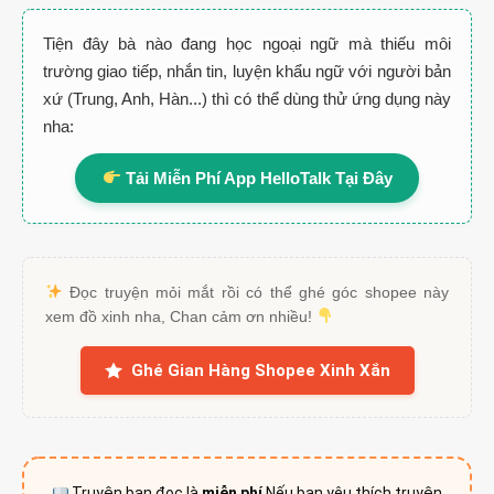
Tiện đây bà nào đang học ngoại ngữ mà thiếu môi
trường giao tiếp, nhắn tin, luyện khẩu ngữ với người bản
xứ (Trung, Anh, Hàn...) thì có thể dùng thử ứng dụng này
nha:
Tải Miễn Phí App HelloTalk Tại Đây
Đọc truyện mỏi mắt rồi có thể ghé góc shopee này
xem đồ xinh nha, Chan cảm ơn nhiều!
Ghé Gian Hàng Shopee Xinh Xắn
Truyện bạn đọc là
miễn phí
Nếu bạn yêu thích truyện