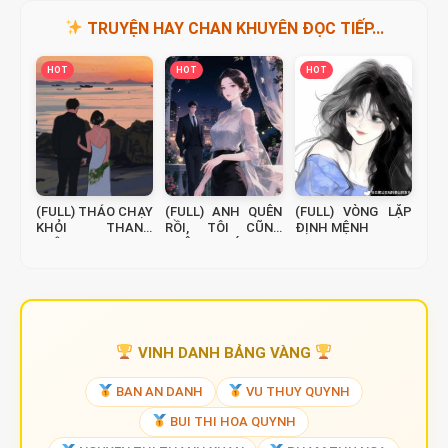
TRUYỆN HAY CHAN KHUYÊN ĐỌC TIẾP...
HOT
HOT
HOT
(FULL) THÁO CHẠY
(FULL) ANH QUÊN
(FULL) VÒNG LẶP
KHỎI THANH
RỒI, TÔI CŨNG
ĐỊNH MỆNH
XUÂN
KHÔNG NHỚ
VINH DANH BẢNG VÀNG
BAN AN DANH
VU THUY QUYNH
BUI THI HOA QUYNH