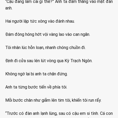
“Cậu đang làm cái gì thế?” Anh ta đấm thẳng vào mặt đàn
anh.
Hai người lập tức xông vào đánh nhau.
Đám đông hóng hớt vội vàng lao vào can ngăn.
Tôi nhân lúc hỗn loạn, nhanh chóng chuồn đi.
Định đi cửa sau lén lút vòng qua Kỳ Trạch Ngôn.
Không ngờ lại bị anh ta chặn đứng.
Anh ta từng bước tiến về phía tôi.
Mỗi bước chân như giẫm lên tim tôi, khiến tôi run rẩy.
“Trước có đàn anh lạnh lùng, sau có cậu em si tình. Cá con