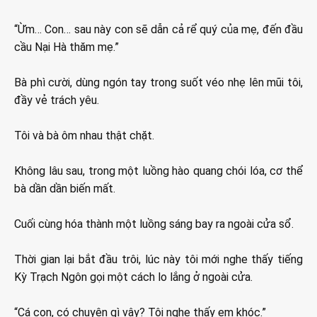
“Ừm… Con… sau này con sẽ dẫn cả rể quý của mẹ, đến đầu
cầu Nại Hà thăm mẹ.”
Bà phì cười, dùng ngón tay trong suốt véo nhẹ lên mũi tôi,
đầy vẻ trách yêu.
Tôi và bà ôm nhau thật chặt.
Không lâu sau, trong một luồng hào quang chói lóa, cơ thể
bà dần dần biến mất.
Cuối cùng hóa thành một luồng sáng bay ra ngoài cửa sổ.
Thời gian lại bắt đầu trôi, lúc này tôi mới nghe thấy tiếng
Kỳ Trạch Ngôn gọi một cách lo lắng ở ngoài cửa.
“Cá con, có chuyện gì vậy? Tôi nghe thấy em khóc.”