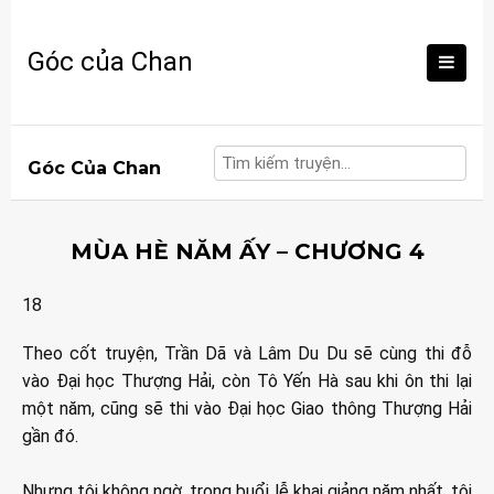
Skip
to
Góc của Chan
content
Góc Của Chan
MÙA HÈ NĂM ẤY – CHƯƠNG 4
18
Theo cốt truyện, Trần Dã và Lâm Du Du sẽ cùng thi đỗ
vào Đại học Thượng Hải, còn Tô Yến Hà sau khi ôn thi lại
một năm, cũng sẽ thi vào Đại học Giao thông Thượng Hải
gần đó.
Nhưng tôi không ngờ, trong buổi lễ khai giảng năm nhất, tôi