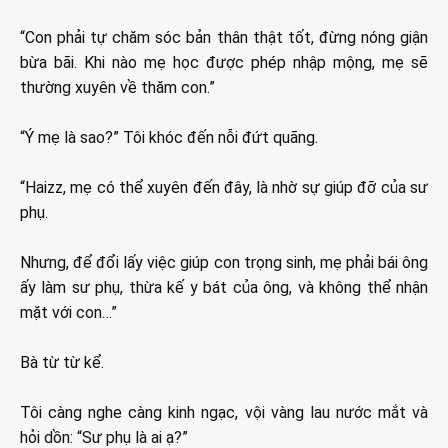
“Con phải tự chăm sóc bản thân thật tốt, đừng nóng giận
bừa bãi. Khi nào mẹ học được phép nhập mộng, mẹ sẽ
thường xuyên về thăm con.”
“Ý mẹ là sao?” Tôi khóc đến nỗi đứt quãng.
“Haizz, mẹ có thể xuyên đến đây, là nhờ sự giúp đỡ của sư
phụ.
Nhưng, để đổi lấy việc giúp con trọng sinh, mẹ phải bái ông
ấy làm sư phụ, thừa kế y bát của ông, và không thể nhận
mặt với con…”
Bà từ từ kể.
Tôi càng nghe càng kinh ngạc, vội vàng lau nước mắt và
hỏi dồn: “Sư phụ là ai ạ?”