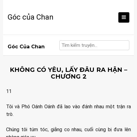
Skip
to
Góc của Chan
content
Góc Của Chan
KHÔNG CÓ YÊU, LẤY ĐÂU RA HẬN –
CHƯƠNG 2
11
Tôi và Phó Oánh Oánh đã lao vào đánh nhau một trận ra
trò.
Chúng tôi túm tóc, giằng co nhau, cuối cùng bị đưa lên