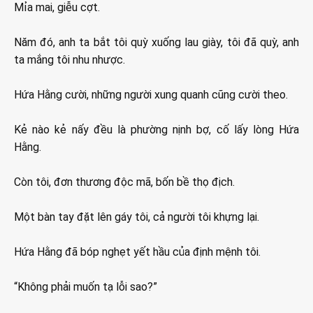
Mỉa mai, giễu cợt.
Năm đó, anh ta bắt tôi quỳ xuống lau giày, tôi đã quỳ, anh
ta mắng tôi nhu nhược.
Hứa Hằng cười, những người xung quanh cũng cười theo.
Kẻ nào kẻ nấy đều là phường nịnh bợ, cố lấy lòng Hứa
Hằng.
Còn tôi, đơn thương độc mã, bốn bề thọ địch.
Một bàn tay đặt lên gáy tôi, cả người tôi khựng lại.
Hứa Hằng đã bóp nghẹt yết hầu của định mệnh tôi.
“Không phải muốn tạ lỗi sao?”