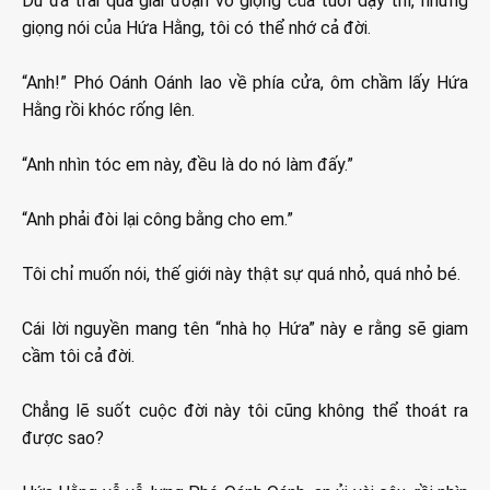
Dù đã trải qua giai đoạn vỡ giọng của tuổi dậy thì, nhưng
giọng nói của Hứa Hằng, tôi có thể nhớ cả đời.
“Anh!” Phó Oánh Oánh lao về phía cửa, ôm chầm lấy Hứa
Hằng rồi khóc rống lên.
“Anh nhìn tóc em này, đều là do nó làm đấy.”
“Anh phải đòi lại công bằng cho em.”
Tôi chỉ muốn nói, thế giới này thật sự quá nhỏ, quá nhỏ bé.
Cái lời nguyền mang tên “nhà họ Hứa” này e rằng sẽ giam
cầm tôi cả đời.
Chẳng lẽ suốt cuộc đời này tôi cũng không thể thoát ra
được sao?