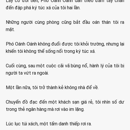
Lấy cớ đòi tiền, Phó Oánh Oánh dẫn theo đám tay chân
đến đập phá ký túc xá của tôi hai lần.
Những người cùng phòng cũng bắt đầu oán thán tôi ra
mặt.
Phó Oánh Oánh không đuổi được tôi khỏi trường, nhưng lại
khiến tôi không thể sống nổi trong ký túc xá.
Cuối cùng, sau một cuộc cãi vã bùng nổ, hành lý của tôi bị
người ta vứt ra ngoài.
Một lần nữa, tôi trở thành kẻ không nhà để về.
Chuyển đồ đạc đến một khách sạn giá rẻ, tôi nhìn số dư
trong thẻ ngân hàng mà rơi vào im lặng.
Lúc lục túi xách, một tấm danh thiếp rơi ra.