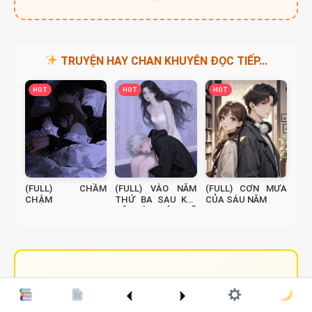
TRUYỆN HAY CHAN KHUYÊN ĐỌC TIẾP...
HOT
HOT
HOT
(FULL) CHẦM
(FULL) VÀO NĂM
(FULL) CƠN MƯA
CHẬM
THỨ BA SAU KHI
CỦA SÁU NĂM
TÔI VÀ TRÚC MÃ
KẾT HÔN
VINH DANH BẢNG VÀNG