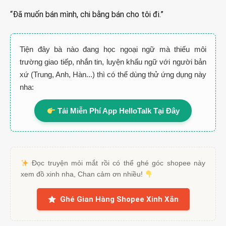
“Đã muốn bán mình, chi bằng bán cho tôi đi.”
Tiện đây bà nào đang học ngoại ngữ mà thiếu môi
trường giao tiếp, nhắn tin, luyện khẩu ngữ với người bản
xứ (Trung, Anh, Hàn...) thì có thể dùng thử ứng dụng này
nha:
Tải Miễn Phí App HelloTalk Tại Đây
Đọc truyện mỏi mắt rồi có thể ghé góc shopee này
xem đồ xinh nha, Chan cảm ơn nhiều!
Ghé Gian Hàng Shopee Xinh Xắn