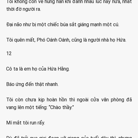
Tôi không còn vẻ hung hãn khi đánh nhau lúc nãy nữa, nhất
thời đờ người ra.
Đại não như bị một chiếc búa sắt giáng mạnh một cú.
Tôi quên mất, Phó Oánh Oánh, cũng là người nhà họ Hứa.
12
Cô ta là em họ của Hứa Hằng.
Báo ứng đến thật nhanh.
Tôi còn chưa kịp hoàn hồn thì ngoài cửa văn phòng đã
vang lên một tiếng: “Chào thầy.”
Mí mắt tôi run rẩy.