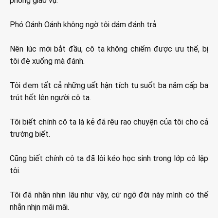
phòng giáo vụ.
Phó Oánh Oánh không ngờ tôi dám đánh trả.
Nên lúc mới bắt đầu, cô ta không chiếm được ưu thế, bị
tôi đè xuống mà đánh.
Tôi đem tất cả những uất hận tích tụ suốt ba năm cấp ba
trút hết lên người cô ta.
Tôi biết chính cô ta là kẻ đã rêu rao chuyện của tôi cho cả
trường biết.
Cũng biết chính cô ta đã lôi kéo học sinh trong lớp cô lập
tôi.
Tôi đã nhẫn nhịn lâu như vậy, cứ ngỡ đời này mình có thể
nhẫn nhịn mãi mãi.