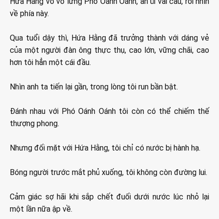
Hứa Hằng vỗ vỗ lưng Phó Oánh Oánh, an ủi vài câu, rồi nhìn
về phía này.
Qua tuổi dậy thì, Hứa Hằng đã trưởng thành với dáng vẻ
của một người đàn ông thực thụ, cao lớn, vững chãi, cao
hơn tôi hẳn một cái đầu.
Nhìn anh ta tiến lại gần, trong lòng tôi run bần bật.
Đánh nhau với Phó Oánh Oánh tôi còn có thể chiếm thế
thượng phong.
Nhưng đối mặt với Hứa Hằng, tôi chỉ có nước bị hành hạ.
Bóng người trước mắt phủ xuống, tôi không còn đường lui.
Cảm giác sợ hãi khi sắp chết đuối dưới nước lúc nhỏ lại
một lần nữa ập về.