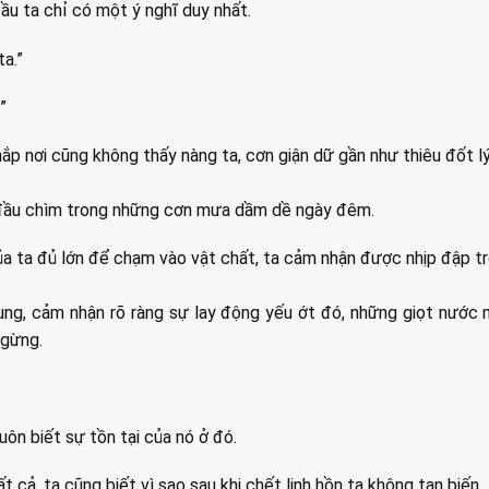
đầu ta chỉ có một ý nghĩ duy nhất.
ta.”
”
ắp nơi cũng không thấy nàng ta, cơn giận dữ gần như thiêu đốt lý 
 đầu chìm trong những cơn mưa dầm dề ngày đêm.
a ta đủ lớn để chạm vào vật chất, ta cảm nhận được nhịp đập t
bụng, cảm nhận rõ ràng sự lay động yếu ớt đó, những giọt nước
ngừng.
uôn biết sự tồn tại của nó ở đó.
tất cả, ta cũng biết vì sao sau khi chết linh hồn ta không tan biến.