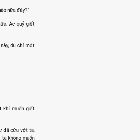
 nào nữa đây?”
nữa. Ác quỷ giết
 này, dù chỉ một
 khí, muốn giết
ư đã cứu vớt ta,
ng ta không muốn