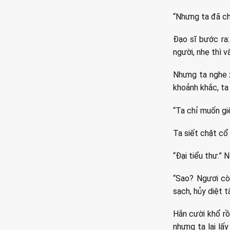
“Nhưng ta đã ch
Đạo sĩ bước ra:
người, nhẹ thì v
Nhưng ta nghe x
khoảnh khắc, ta
“Ta chỉ muốn giế
Ta siết chặt cổ
“Đại tiểu thư.”
“Sao? Ngươi cò
sạch, hủy diệt t
Hắn cười khổ rồ
nhưng ta lại lấ