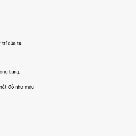
trí của ta.
rong bụng.
 mắt đỏ như máu