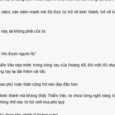
n niệm, oán niệm mạnh mẽ đã đưa ta trở về kinh thành, trở về
ày, lại không phải của ta.
 tìm được ngươi rồi.”
Thẩm Vân nép mình trong vòng tay của Hoàng đế, đôi mắt đỏ như
ng tay lại dài thêm vài tấc.
ao phủ toàn thân cũng trở nên dày đặc hơn.
kinh thành mà không thấy Thẩm Vân, ta chưa từng nghĩ nàng ta 
không thể nào từ bỏ vinh hoa phú quý.
ta chưa tìm, chính là hoàng cung.