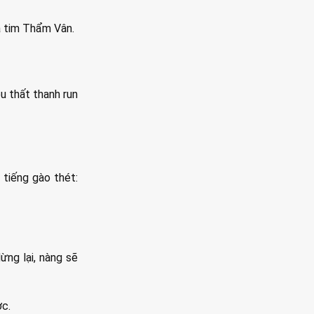
a tim Thẩm Vân.
êu thất thanh run
tiếng gào thét:
ừng lại, nàng sẽ
ợc.