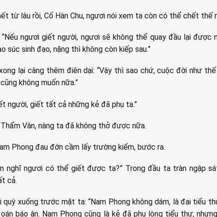
ết từ lâu rồi, Cố Hàn Chu, ngươi nói xem ta còn có thể chết thế
 “Nếu ngươi giết người, ngươi sẽ không thể quay đầu lại được 
ào súc sinh đạo, nặng thì không còn kiếp sau.”
ong lại càng thêm điên dại: “Vậy thì sao chứ, cuộc đời như thế
 cũng không muốn nữa.”
t người, giết tất cả những kẻ đã phụ ta.”
 Thẩm Vân, nàng ta đã không thở được nữa.
 Nam Phong đau đớn cầm lấy trường kiếm, bước ra.
n nghĩ ngươi có thể giết được ta?” Trong đầu ta tràn ngập sát
ất cả.
i quỳ xuống trước mặt ta: “Nam Phong không dám, là đại tiểu th
y oán báo ân. Nam Phong cũng là kẻ đã phụ lòng tiểu thư, như