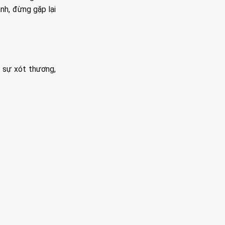
nh, đừng gặp lại
ả sự xót thương,