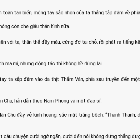
àn toàn tan biến, móng tay sắc nhọn của ta thẳng tắp đâm về phí
không còn che giấu thân hình nữa.
n với ta, thân thể đầy máu, cứng đờ tại chỗ, rồi phát ra tiếng k
h ma mị, nhưng động tác thì không hề dừng lại.
tay ta sắp đâm vào da thịt Thẩm Vân, phía sau truyền đến một 
n Chu, hắn dẫn theo Nam Phong và một đạo sĩ.
n Chu đầy vẻ kinh hoàng, sắc mặt trắng bệch: “Thanh Thanh, d
t câu chuyện cười ngớ ngẩn, cười đến nỗi không đứng thẳng đư