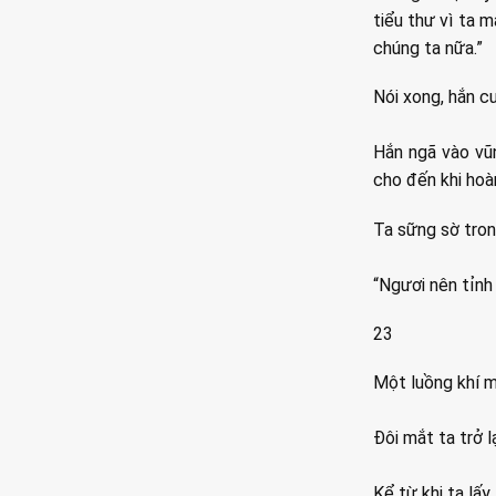
tiểu thư vì ta 
chúng ta nữa.”
Nói xong, hắn cư
Hắn ngã vào vũn
cho đến khi hoà
Ta sững sờ trong
“Ngươi nên tỉnh
23
Một luồng khí m
Đôi mắt ta trở 
Kể từ khi ta lấy