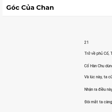
Góc Của Chan
21
Trở về phủ Cố,
Cố Hàn Chu dùng
Và lúc này, ta c
Nhận ra điều này
Đôi mắt ta càn