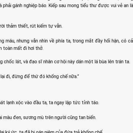
mà phải gánh nghiệp báo. Kiếp sau mong tiểu thư được vui vẻ an là
ời thảm thiết, rút kiếm tự vẫn.
g máu, nhưng vẫn nhìn về phía ta, trong mắt đầy hối hận, có c
n toàn mất đi hơi thở.
 chốc lát, và đạo sĩ nhân cơ hội này dán một lá bùa lên trán ta.
 lại đi, đừng để thứ đó khống chế nữa.”
át lạnh xộc vào đầu ta, ta ngay lập tức tỉnh táo.
lại màu đen, sương mù trên người cũng tan biến.
 lại ký ức, ta đã bị oán niệm của đứa trẻ khống chế.