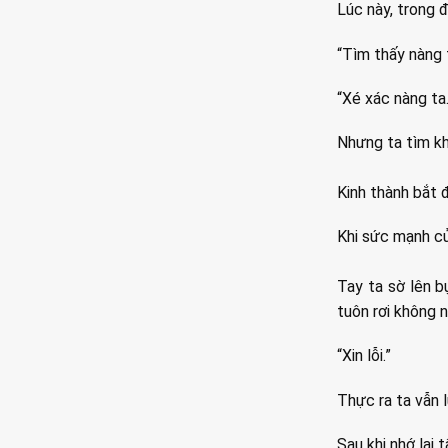
Lúc này, trong 
“Tìm thấy nàng 
“Xé xác nàng ta.
Nhưng ta tìm kh
Kinh thành bắt
Khi sức mạnh củ
Tay ta sờ lên 
tuôn rơi không 
“Xin lỗi.”
Thực ra ta vẫn l
Sau khi nhớ lại 