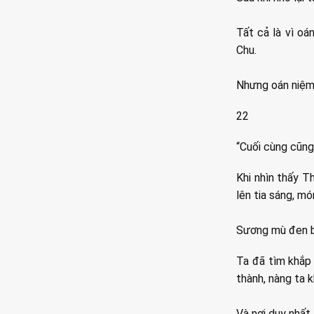
Tất cả là vì oá
Chu.
Nhưng oán niệm n
22
“Cuối cùng cũng
Khi nhìn thấy 
lên tia sáng, mó
Sương mù đen b
Ta đã tìm khắp 
thành, nàng ta 
Và nơi duy nhất 