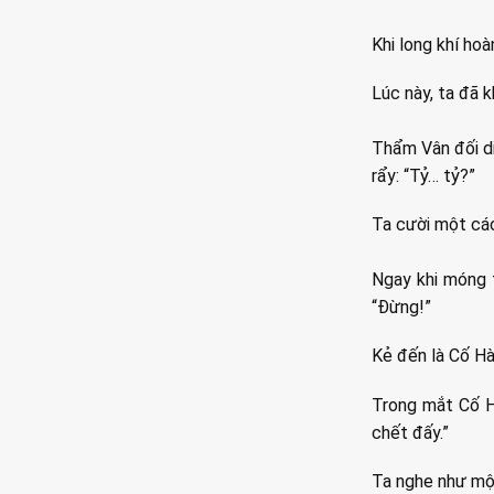
Khi long khí ho
Lúc này, ta đã 
Thẩm Vân đối diệ
rẩy: “Tỷ… tỷ?”
Ta cười một các
Ngay khi móng 
“Đừng!”
Kẻ đến là Cố Hà
Trong mắt Cố Hà
chết đấy.”
Ta nghe như mộ