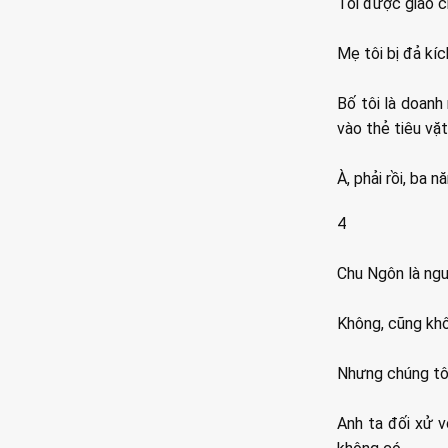
Tôi được giao c
Mẹ tôi bị đả kí
Bố tôi là doanh
vào thẻ tiêu vặt
À, phải rồi, ba 
4
Chu Ngôn là ngư
Không, cũng khôn
Nhưng chúng tôi 
Anh ta đối xử 