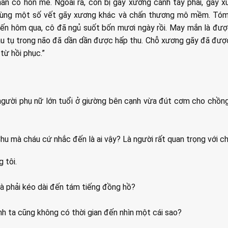
ân cô hôn mê. Ngoài ra, còn bị gãy xương cánh tay phải, gãy xư
cùng một số vết gãy xương khác và chấn thương mô mềm. Tóm 
 đến hôm qua, cô đã ngủ suốt bốn mươi ngày rồi. May mắn là đư
máu tụ trong não đã dần dần được hấp thu. Chỗ xương gãy đã đượ
từ hồi phục.”
 người phụ nữ lớn tuổi ở giường bên cạnh vừa đút cơm cho chồn
Chu mà cháu cứ nhắc đến là ai vậy? Là người rất quan trọng với c
 tôi.
à phải kéo dài đến tám tiếng đồng hồ?
anh ta cũng không có thời gian đến nhìn một cái sao?