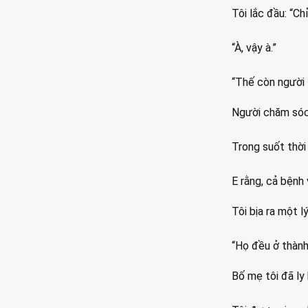
Tôi lắc đầu: “Chỉ
“À, vậy à.”
“Thế còn người 
Người chăm sóc 
Trong suốt thời 
E rằng, cả bệnh
Tôi bịa ra một lý
“Họ đều ở thành
Bố mẹ tôi đã ly 