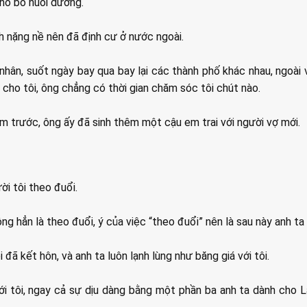
ho bố nuôi dưỡng.
ch nặng nề nên đã định cư ở nước ngoài.
 nhân, suốt ngày bay qua bay lại các thành phố khác nhau, ngoài 
 cho tôi, ông chẳng có thời gian chăm sóc tôi chút nào.
năm trước, ông ấy đã sinh thêm một cậu em trai với người vợ mới.
ời tôi theo đuổi.
g hẳn là theo đuổi, ý của việc “theo đuổi” nên là sau này anh ta 
đã kết hôn, và anh ta luôn lạnh lùng như băng giá với tôi.
với tôi, ngay cả sự dịu dàng bằng một phần ba anh ta dành cho