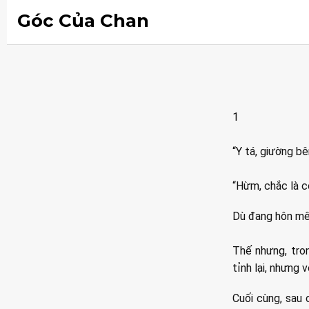
Góc Của Chan
1
“Y tá, giường bê
“Hừm, chắc là c
Dù đang hôn mê,
Thế nhưng, tro
tỉnh lại, nhưng 
Cuối cùng, sau 