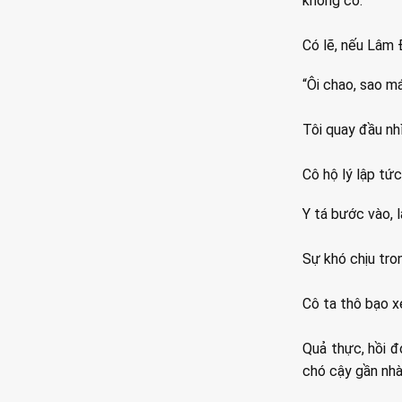
không có.
Có lẽ, nếu Lâm 
“Ôi chao, sao má
Tôi quay đầu nh
Cô hộ lý lập tứ
Y tá bước vào, l
Sự khó chịu tro
Cô ta thô bạo xé
Quả thực, hồi đó
chó cậy gần nhà