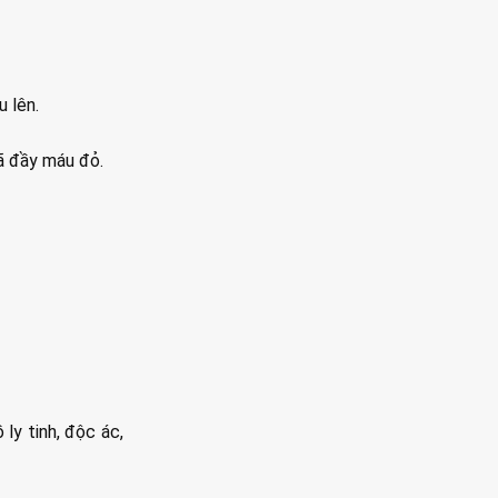
u lên.
đã đầy máu đỏ.
 ly tinh, độc ác,