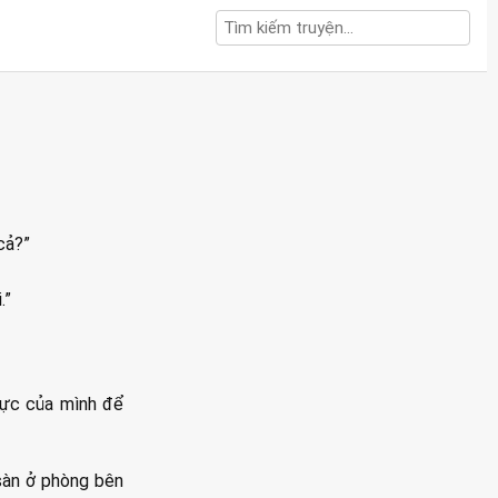
cả?”
.”
lực của mình để
sàn ở phòng bên