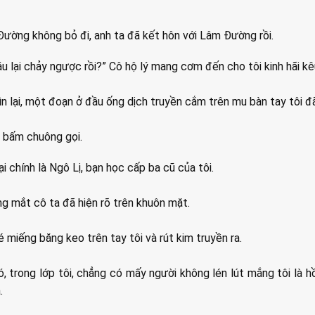
Đường không bỏ đi, anh ta đã kết hôn với Lâm Đường rồi.
u lại chảy ngược rồi?” Cô hộ lý mang cơm đến cho tôi kinh hãi kê
ìn lại, một đoạn ở đầu ống dịch truyền cắm trên mu bàn tay tôi 
c bấm chuông gọi.
ại chính là Ngô Lị, bạn học cấp ba cũ của tôi.
ng mắt cô ta đã hiện rõ trên khuôn mặt.
 miếng băng keo trên tay tôi và rút kim truyền ra.
, trong lớp tôi, chẳng có mấy người không lén lút mắng tôi là hồ
.