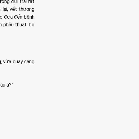
ơng đùi trái rất
lại, vết thương
ợc đưa đến bệnh
c phẫu thuật, bó
g, vừa quay sang
háu à?”