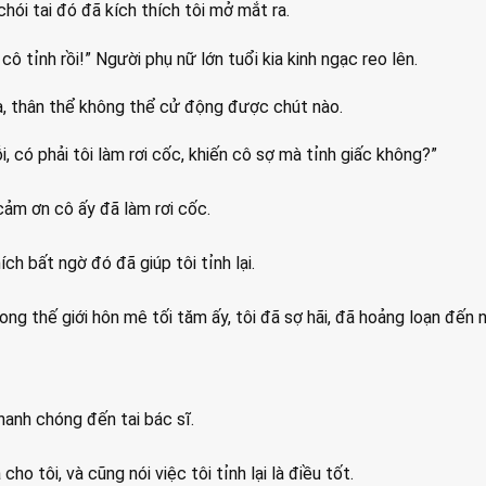
hói tai đó đã kích thích tôi mở mắt ra.
 cô tỉnh rồi!” Người phụ nữ lớn tuổi kia kinh ngạc reo lên.
hà, thân thể không thể cử động được chút nào.
lỗi, có phải tôi làm rơi cốc, khiến cô sợ mà tỉnh giấc không?”
cảm ơn cô ấy đã làm rơi cốc.
ích bất ngờ đó đã giúp tôi tỉnh lại.
rong thế giới hôn mê tối tăm ấy, tôi đã sợ hãi, đã hoảng loạn đến
 nhanh chóng đến tai bác sĩ.
ho tôi, và cũng nói việc tôi tỉnh lại là điều tốt.