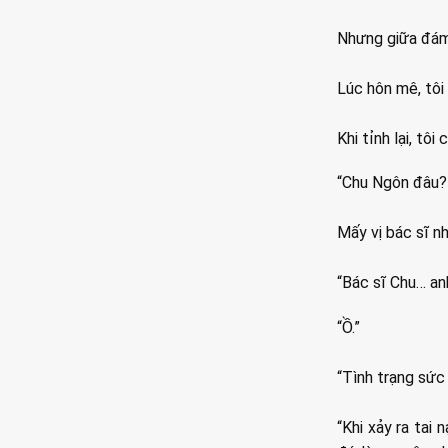
Nhưng giữa đám 
Lúc hôn mê, tôi
Khi tỉnh lại, tô
“Chu Ngôn đâu?
Mấy vị bác sĩ nh
“Bác sĩ Chu… an
“Ồ.”
“Tình trạng sức
“Khi xảy ra tai