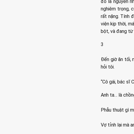
đó là nguyên nh
nghiêm trọng, 
rất nặng. Tính
viện kịp thời, 
bột, và đang từ 
3
Đến giờ ăn tối,
hỏi tôi.
“Cô gái, bác sĩ 
Anh ta… là chồng
Phẫu thuật gì m
Vợ tỉnh lại mà 