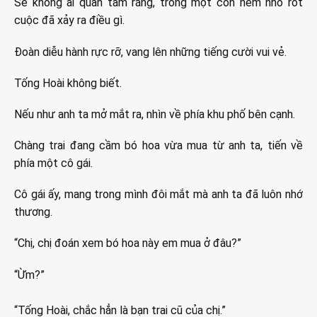
Sẽ không ai quan tâm rằng, trong một con hẻm nhỏ rốt
cuộc đã xảy ra điều gì.
Đoàn diễu hành rực rỡ, vang lên những tiếng cười vui vẻ.
Tống Hoài không biết.
Nếu như anh ta mở mắt ra, nhìn về phía khu phố bên cạnh.
Chàng trai đang cầm bó hoa vừa mua từ anh ta, tiến về
phía một cô gái.
Cô gái ấy, mang trong mình đôi mắt mà anh ta đã luôn nhớ
thương.
“Chị, chị đoán xem bó hoa này em mua ở đâu?”
“Ừm?”
“Tống Hoài, chắc hẳn là bạn trai cũ của chị.”