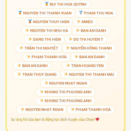
BUI THI HOA QUYNH
NGUYEN THI THANH XUAN
PHAM THU NGA
NGUYEN THUY HIEN
MWEO
NGUYEN THI NHU HA
BAN AN DANH
DANG THI HIEN
DO THI HUYEN T
TRẦN THỊ NGUYỆT
NGUYỄN HỒNG THANH
PHẠM THANH HOÀ
BAN AN DANH
BAN AN DANH
TRAN HOANG YEN
TRAN THUY GIANG
NGUYEN THI THANH MAI
NGUYEN NHAT NGAN
KHONG THI PHUONG ANH
KHONG THI PHUONG ANH
NGUYEN NHAT NGAN
PHẠM THANH HOÀ
Sự ủng hộ của bạn là động lực dịch truyện của Chan!