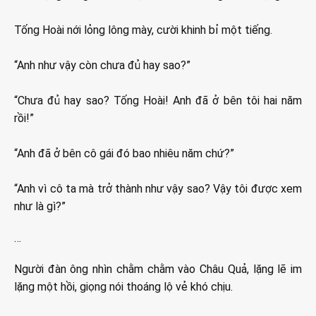
Tống Hoài nới lỏng lông mày, cười khinh bỉ một tiếng.
“Anh như vậy còn chưa đủ hay sao?”
“Chưa đủ hay sao? Tống Hoài! Anh đã ở bên tôi hai năm
rồi!”
“Anh đã ở bên cô gái đó bao nhiêu năm chứ?”
“Anh vì cô ta mà trở thành như vậy sao? Vậy tôi được xem
như là gì?”
…
Người đàn ông nhìn chằm chằm vào Châu Quả, lặng lẽ im
lặng một hồi, giọng nói thoáng lộ vẻ khó chịu.