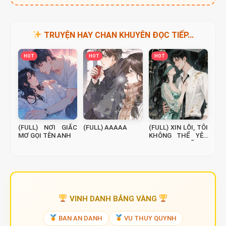
TRUYỆN HAY CHAN KHUYÊN ĐỌC TIẾP...
HOT
HOT
HOT
(FULL) NƠI GIẤC
(FULL) AAAAA
(FULL) XIN LỖI, TÔI
MƠ GỌI TÊN ANH
KHÔNG THỂ YÊU
ANH ĐƯỢC NỮA
VINH DANH BẢNG VÀNG
BAN AN DANH
VU THUY QUYNH