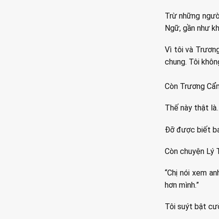
Trừ những ngườ
Ngữ, gần như kh
Vì tôi và Trươn
chung. Tôi khôn
Còn Trương Cẩm,
Thế này thật là
Đỡ được biết bao
Còn chuyện Lý T
“Chị nói xem an
hơn mình.”
Tôi suýt bật cườ