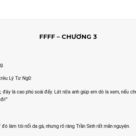
FFFF – CHƯƠNG 3
g.
trêu Lý Tư Ngữ.
 đây là cao phú soái đấy. Lát nữa anh giúp em dò la xem, nếu c
đi!”
 đó làm tôi nổi da gà, nhưng rõ ràng Trần Sinh rất mãn nguyện.