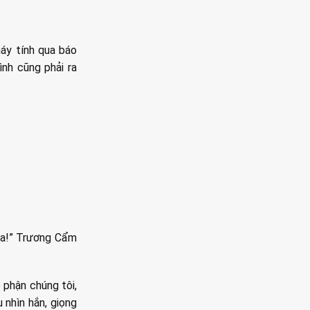
máy tính qua báo
ình cũng phải ra
qua!” Trương Cẩm
 phận chúng tôi,
 nhìn hắn, giọng