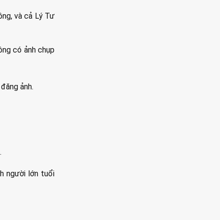
ng, và cả Lý Tư
hông có ảnh chụp
 đăng ảnh.
.
h người lớn tuổi