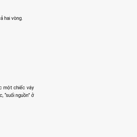
cả hai vòng.
c một chiếc váy
c, “suối nguồn” ở