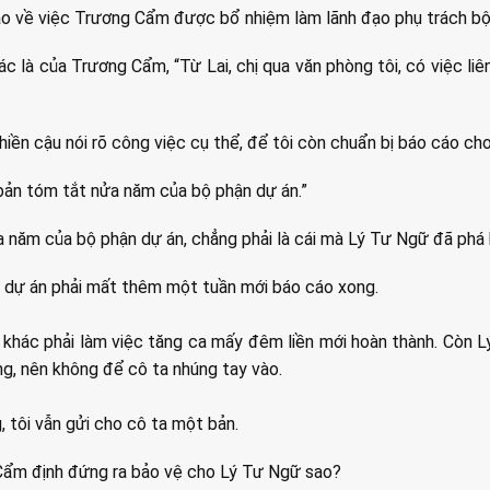
o về việc Trương Cẩm được bổ nhiệm làm lãnh đạo phụ trách bộ
ác là của Trương Cẩm, “Từ Lai, chị qua văn phòng tôi, có việc li
hiền cậu nói rõ công việc cụ thể, để tôi còn chuẩn bị báo cáo cho
bản tóm tắt nửa năm của bộ phận dự án.”
 năm của bộ phận dự án, chẳng phải là cái mà Lý Tư Ngữ đã phá
 dự án phải mất thêm một tuần mới báo cáo xong.
i khác phải làm việc tăng ca mấy đêm liền mới hoàn thành. Còn L
ỏng, nên không để cô ta nhúng tay vào.
 tôi vẫn gửi cho cô ta một bản.
 Cẩm định đứng ra bảo vệ cho Lý Tư Ngữ sao?