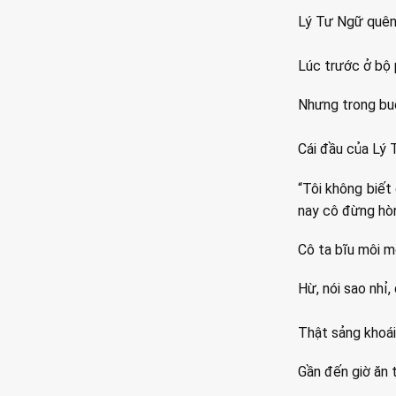
Lý Tư Ngữ quên r
Lúc trước ở bộ p
Nhưng trong buổ
Cái đầu của Lý 
“Tôi không biết 
nay cô đừng hòng
Cô ta bĩu môi m
Hừ, nói sao nhỉ,
Thật sảng khoái
Gần đến giờ ăn t