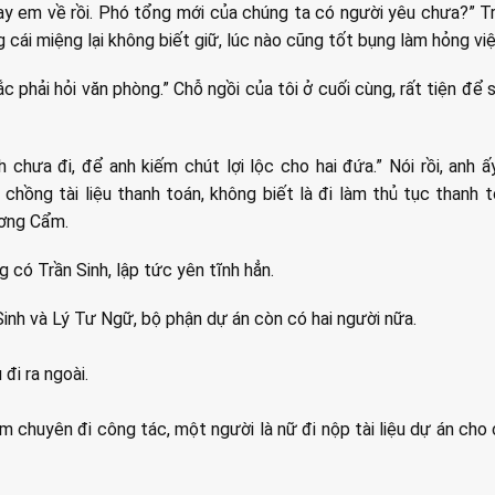
ay em về rồi. Phó tổng mới của chúng ta có người yêu chưa?” Tr
g cái miệng lại không biết giữ, lúc nào cũng tốt bụng làm hỏng việ
ắc phải hỏi văn phòng.” Chỗ ngồi của tôi ở cuối cùng, rất tiện để
nh chưa đi, để anh kiếm chút lợi lộc cho hai đứa.” Nói rồi, anh ấ
hồng tài liệu thanh toán, không biết là đi làm thủ tục thanh t
ơng Cẩm.
 có Trần Sinh, lập tức yên tĩnh hẳn.
 Sinh và Lý Tư Ngữ, bộ phận dự án còn có hai người nữa.
đi ra ngoài.
m chuyên đi công tác, một người là nữ đi nộp tài liệu dự án cho 