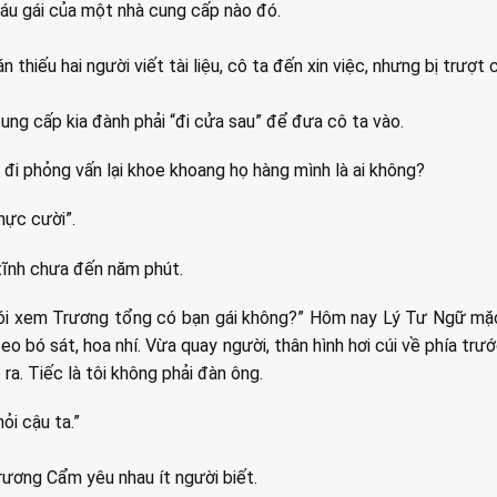
áu gái của một nhà cung cấp nào đó.
n thiếu hai người viết tài liệu, cô ta đến xin việc, nhưng bị trượt 
cung cấp kia đành phải “đi cửa sau” để đưa cô ta vào.
 đi phỏng vấn lại khoe khoang họ hàng mình là ai không?
“nực cười”.
tĩnh chưa đến năm phút.
ị nói xem Trương tổng có bạn gái không?” Hôm nay Lý Tư Ngữ mặ
, eo bó sát, hoa nhí. Vừa quay người, thân hình hơi cúi về phía trướ
ra. Tiếc là tôi không phải đàn ông.
hỏi cậu ta.”
rương Cẩm yêu nhau ít người biết.