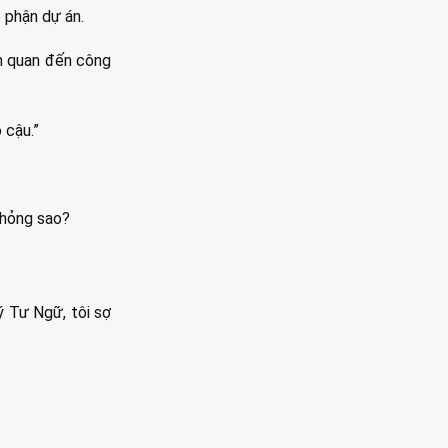
 phận dự án.
ên quan đến công
 cậu.”
 hỏng sao?
ý Tư Ngữ, tôi sợ