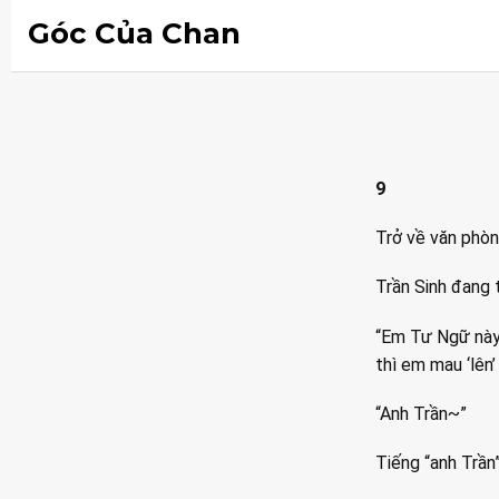
Góc Của Chan
9
Trở về văn phòn
Trần Sinh đang 
“Em Tư Ngữ này,
thì em mau ‘lên’ 
“Anh Trần~”
Tiếng “anh Trần”