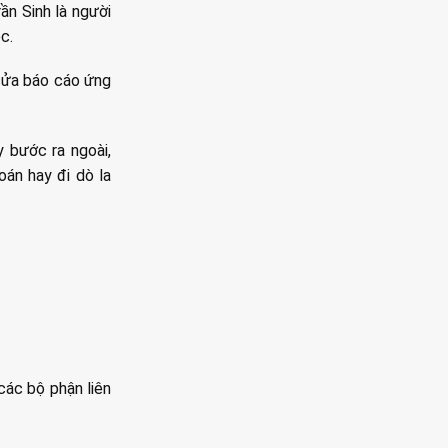
ần Sinh là người
c.
 sửa báo cáo ứng
y bước ra ngoài,
oán hay đi dò la
các bộ phận liên