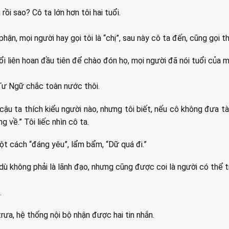
ồi sao? Cô ta lớn hơn tôi hai tuổi.
hận, mọi người hay gọi tôi là “chị”, sau này cô ta đến, cũng gọi t
i liên hoan đầu tiên để chào đón họ, mọi người đã nói tuổi của mì
Tư Ngữ chắc toàn nước thôi.
cậu ta thích kiểu người nào, nhưng tôi biết, nếu cô không đưa tài 
 về.” Tôi liếc nhìn cô ta.
ột cách “đáng yêu”, lẩm bẩm, “Dữ quá đi.”
 dù không phải là lãnh đạo, nhưng cũng được coi là người có thể t
.
rưa, hệ thống nội bộ nhận được hai tin nhắn.