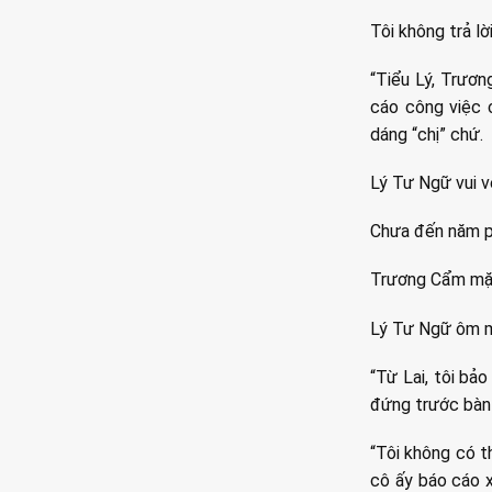
Tôi không trả l
“Tiểu Lý, Trươn
cáo công việc c
dáng “chị” chứ.
Lý Tư Ngữ vui v
Chưa đến năm p
Trương Cẩm mặt
Lý Tư Ngữ ôm má
“Từ Lai, tôi bả
đứng trước bàn 
“Tôi không có t
cô ấy báo cáo x