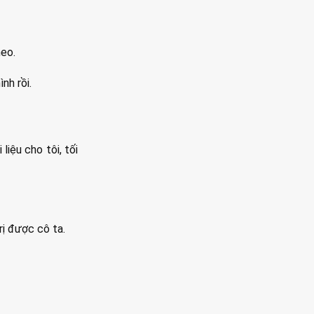
heo.
nh rồi.
liệu cho tôi, tối
rị được cô ta.