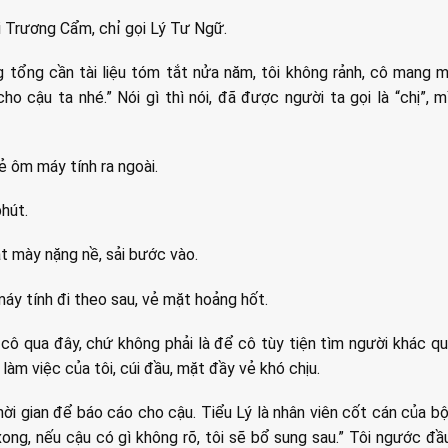
ời Trương Cẩm, chỉ gọi Lý Tư Ngữ.
g tổng cần tài liệu tóm tắt nửa năm, tôi không rảnh, cô mang 
ho cậu ta nhé.” Nói gì thì nói, đã được người ta gọi là “chị”, m
ẻ ôm máy tính ra ngoài.
hút.
 mày nặng nề, sải bước vào.
y tính đi theo sau, vẻ mặt hoảng hốt.
o cô qua đây, chứ không phải là để cô tùy tiện tìm người khác 
làm việc của tôi, cúi đầu, mặt đầy vẻ khó chịu.
hời gian để báo cáo cho cậu. Tiểu Lý là nhân viên cốt cán của bộ
ong, nếu cậu có gì không rõ, tôi sẽ bổ sung sau.” Tôi ngước đầu