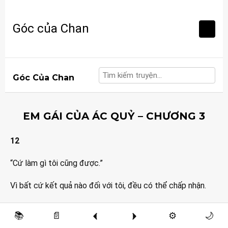
Skip
to
Góc của Chan
content
Góc Của Chan
EM GÁI CỦA ÁC QUỶ – CHƯƠNG 3
12
“Cứ làm gì tôi cũng được.”
Vì bất cứ kết quả nào đối với tôi, đều có thể chấp nhận.
“Một người như em, đáng đời xuống địa ngục, đúng
📚
📄
⚙️
🌙
không?”