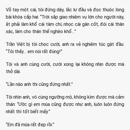
Vỗ tay một cái, tôi đứng dậy, lắc lư đầu và đọc thuộc lòng
bài khóa cấp hai: “Trời sắp giao nhiệm vụ lớn cho người này,
ắt phải làm khổ cái tâm chí, nhọc cái gân cốt, đói cái thân
xác, làm cho thân thể nghèo khổ…”
Trần Việt bị tôi chọc cười, anh ra vẻ nghiêm túc gật đầu:
“Tôi thấy… em nói rất đúng!”
Tôi và anh cùng cười, cười xong lại không nhịn được mà
thở dài.
“Lần nào anh thi cũng đứng nhất.”
Tôi nhìn anh, vô cùng ngưỡng mộ, không kìm được mà cảm
thán: “Ước gì em múa cũng được như anh, luôn luôn đứng
nhất thì tốt biết mấy.”
“Em đã múa rất đẹp rồi.”