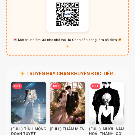
Một chút niềm vui nho nhỏ thôi, là Chan sẵn sàng làm cả đêm
TRUYỆN HAY CHAN KHUYÊN ĐỌC TIẾP...
HOT
HOT
HOT
(FULL) TỈNH MỘNG
(FULL) THẨM MIÊN
(FULL) MƯỜI NĂM
ĐOẠN TUYỆT
HOÁ THÀNH CƠN