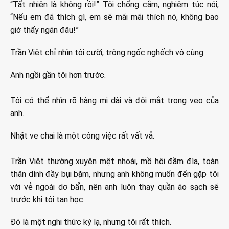
“Tất nhiên là không rồi!” Tôi chống cằm, nghiêm túc nói,
“Nếu em đã thích gì, em sẽ mãi mãi thích nó, không bao
giờ thấy ngán đâu!”
Trần Việt chỉ nhìn tôi cười, trông ngốc nghếch vô cùng.
Anh ngồi gần tôi hơn trước.
Tôi có thể nhìn rõ hàng mi dài và đôi mắt trong veo của
anh.
Nhặt ve chai là một công việc rất vất vả.
Trần Việt thường xuyên mệt nhoài, mồ hôi đầm đìa, toàn
thân dính đầy bụi bặm, nhưng anh không muốn đến gặp tôi
với vẻ ngoài dơ bẩn, nên anh luôn thay quần áo sạch sẽ
trước khi tôi tan học.
Đó là một nghi thức kỳ lạ, nhưng tôi rất thích.