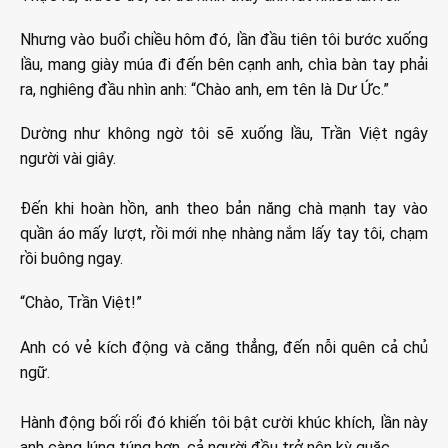
Nhưng vào buổi chiều hôm đó, lần đầu tiên tôi bước xuống
lầu, mang giày múa đi đến bên cạnh anh, chìa bàn tay phải
ra, nghiêng đầu nhìn anh: “Chào anh, em tên là Dư Ức.”
Dường như không ngờ tôi sẽ xuống lầu, Trần Việt ngây
người vài giây.
Đến khi hoàn hồn, anh theo bản năng chà mạnh tay vào
quần áo mấy lượt, rồi mới nhẹ nhàng nắm lấy tay tôi, chạm
rồi buông ngay.
“Chào, Trần Việt!”
Anh có vẻ kích động và căng thẳng, đến nỗi quên cả chủ
ngữ.
Hành động bối rối đó khiến tôi bật cười khúc khích, lần này
anh càng lúng túng hơn, cả người đều trở nên kỳ quặc.