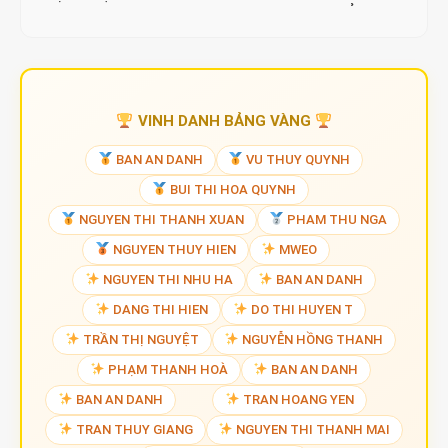
MƯA NHỎ
VINH DANH BẢNG VÀNG
BAN AN DANH
VU THUY QUYNH
BUI THI HOA QUYNH
NGUYEN THI THANH XUAN
PHAM THU NGA
NGUYEN THUY HIEN
MWEO
NGUYEN THI NHU HA
BAN AN DANH
DANG THI HIEN
DO THI HUYEN T
TRẦN THỊ NGUYỆT
NGUYỄN HỒNG THANH
PHẠM THANH HOÀ
BAN AN DANH
BAN AN DANH
TRAN HOANG YEN
TRAN THUY GIANG
NGUYEN THI THANH MAI