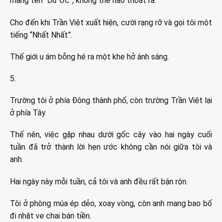
mang tên “Dư Ức”, không thể nào thoát ra.
Cho đến khi Trần Việt xuất hiện, cười rạng rỡ và gọi tôi một
tiếng “Nhất Nhất”.
Thế giới u ám bỗng hé ra một khe hở ánh sáng.
5.
Trường tôi ở phía Đông thành phố, còn trường Trần Việt lại
ở phía Tây.
Thế nên, việc gặp nhau dưới gốc cây vào hai ngày cuối
tuần đã trở thành lời hẹn ước không cần nói giữa tôi và
anh.
Hai ngày này mỗi tuần, cả tôi và anh đều rất bận rộn.
Tôi ở phòng múa ép dẻo, xoay vòng, còn anh mang bao bố
đi nhặt ve chai bán tiền.