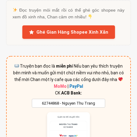
Đọc truyện mỏi mắt rồi có thể ghé góc shopee này
xem đồ xinh nha, Chan cảm ơn nhiều!
Ghé Gian Hàng Shopee Xinh Xắn
Truyện bạn đọc là
miễn phí
Nếu bạn yêu thích truyện
bên mình và muốn gửi một chút niềm vui nho nhỏ, bạn có
thể mời Chan một ly cafe qua các cổng dưới đây nha
MoMo
|
PayPal
CK
ACB Bank: