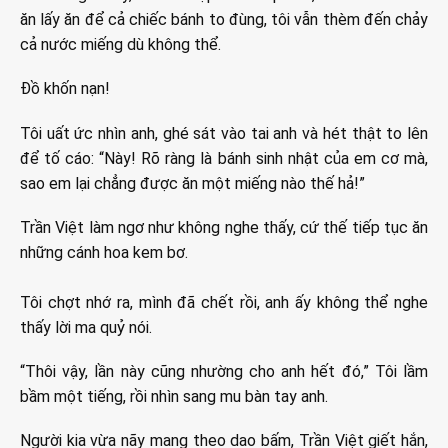
ăn lấy ăn để cả chiếc bánh to đùng, tôi vẫn thèm đến chảy
cả nước miếng dù không thể.
Đồ khốn nạn!
Tôi uất ức nhìn anh, ghé sát vào tai anh và hét thật to lên
để tố cáo: “Này! Rõ ràng là bánh sinh nhật của em cơ mà,
sao em lại chẳng được ăn một miếng nào thế hả!”
Trần Việt làm ngơ như không nghe thấy, cứ thế tiếp tục ăn
những cánh hoa kem bơ.
Tôi chợt nhớ ra, mình đã chết rồi, anh ấy không thể nghe
thấy lời ma quỷ nói.
“Thôi vậy, lần này cũng nhường cho anh hết đó,” Tôi lầm
bầm một tiếng, rồi nhìn sang mu bàn tay anh.
Người kia vừa nãy mang theo dao bấm, Trần Việt giết hắn,