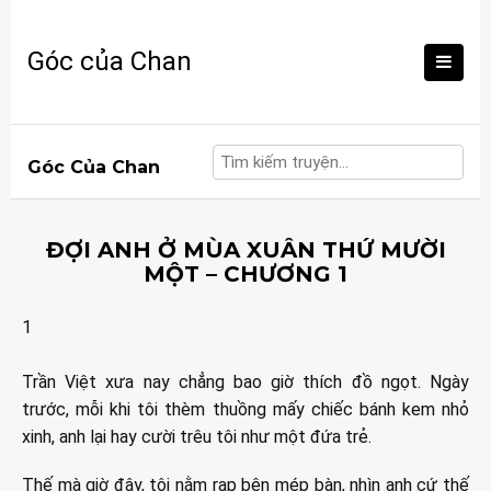
Skip
to
Góc của Chan
content
Góc Của Chan
ĐỢI ANH Ở MÙA XUÂN THỨ MƯỜI
MỘT – CHƯƠNG 1
1
Trần Việt xưa nay chẳng bao giờ thích đồ ngọt. Ngày
trước, mỗi khi tôi thèm thuồng mấy chiếc bánh kem nhỏ
xinh, anh lại hay cười trêu tôi như một đứa trẻ.
Thế mà giờ đây, tôi nằm rạp bên mép bàn, nhìn anh cứ thế