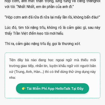
hộp cơm, ánh mắt thận trọng, lúng túng và căng thẳngnói
với tôi: “Nhất Nhất, em ăn phần của anh đi.”
“Hộp cơm anh đã rửa đi rửa lại mấy lần rồi, không bẩn đâu!”
Lúc đó, tim tôi nặng trĩu, không rõ là cảm giác gì, sau này
thấy Trần Việt đếm kẹo tôi mới hiểu.
Thì ra, cảm giác nặng trĩu ấy, gọi là thương xót.
Tiện đây bà nào đang học ngoại ngữ mà thiếu môi
trường giao tiếp, nhắn tin, luyện khẩu ngữ với người bản
xứ (Trung, Anh, Hàn...) thì có thể dùng thử ứng dụng này
nha:
Tải Miễn Phí App HelloTalk Tại Đây