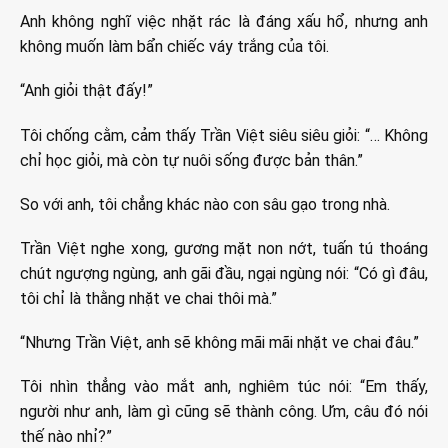
Anh không nghĩ việc nhặt rác là đáng xấu hổ, nhưng anh
không muốn làm bẩn chiếc váy trắng của tôi.
“Anh giỏi thật đấy!”
Tôi chống cằm, cảm thấy Trần Việt siêu siêu giỏi: “… Không
chỉ học giỏi, mà còn tự nuôi sống được bản thân.”
So với anh, tôi chẳng khác nào con sâu gạo trong nhà.
Trần Việt nghe xong, gương mặt non nớt, tuấn tú thoáng
chút ngượng ngùng, anh gãi đầu, ngại ngùng nói: “Có gì đâu,
tôi chỉ là thằng nhặt ve chai thôi mà.”
“Nhưng Trần Việt, anh sẽ không mãi mãi nhặt ve chai đâu.”
Tôi nhìn thẳng vào mắt anh, nghiêm túc nói: “Em thấy,
người như anh, làm gì cũng sẽ thành công. Ưm, câu đó nói
thế nào nhỉ?”