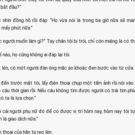
 bắt đầu?”
 nhìn đồng hồ rồi đáp: “Họ vừa nói là trong ba giờ nữa sẽ man
 mấy phút nữa.”
c người muốn làm gì?” Tay chân tôi bị trói, chỉ còn miệng là có t
ế nào, họ cũng không ai đáp lại tôi.
t lên, có một người đàn ông mặc áo khoác đen bước vào từ cửa.
 đến trước mặt tôi, lấy điện thoại chụp một tấm ảnh rồi nói vào
o cậu thời gian rồi. Nếu cậu không tìm được người có trái tim phù
cô ta là lựa chọn.”
 cái người phụ nữ đó để có được vị trí hôm nay, hôm nay tôi 
h là giao dịch nữa.”
n thoại của hắn ta reo lên.