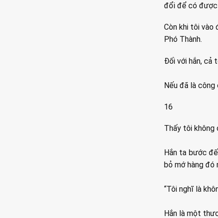
đổi để có được v
Còn khi tôi vào 
Phó Thành.
Đối với hắn, cả 
Nếu đã là công 
16
Thấy tôi không 
Hắn ta bước đến
bỏ mớ hàng đó 
“Tôi nghĩ là khô
Hắn là một thươ