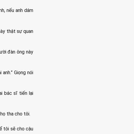
ành, nếu anh dám
mày thật sự quan
gười đàn ông này
 anh.” Giọng nói
 bác sĩ tiến lại
 họ tha cho tôi.
ể tôi sẽ cho cậu