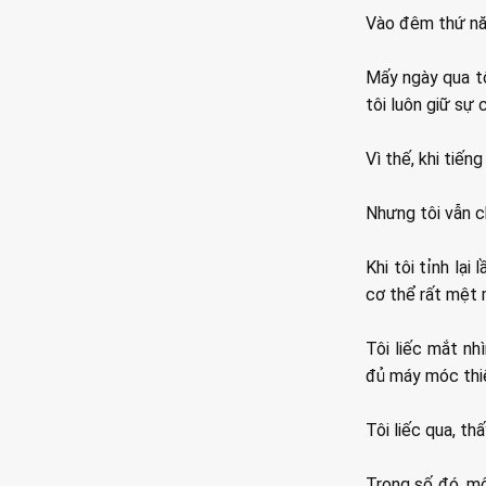
Vào đêm thứ năm 
Mấy ngày qua tô
tôi luôn giữ sự 
Vì thế, khi tiến
Nhưng tôi vẫn c
Khi tôi tỉnh lại
cơ thể rất mệt 
Tôi liếc mắt nh
đủ máy móc thiế
Tôi liếc qua, th
Trong số đó, một