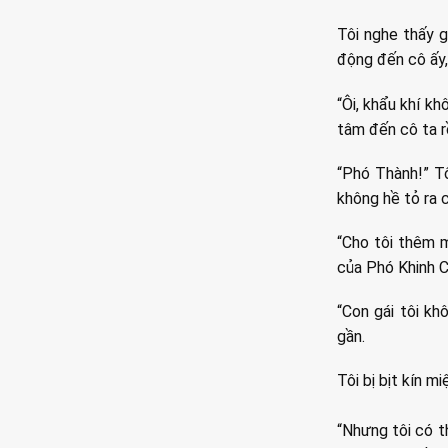
Tôi nghe thấy g
động đến cô ấy,
“Ôi, khẩu khí k
tâm đến cô ta rồ
“Phó Thành!” Tô
không hề tỏ ra c
“Cho tôi thêm m
của Phó Khinh Ch
“Con gái tôi kh
gần.
Tôi bị bịt kín m
“Nhưng tôi có t