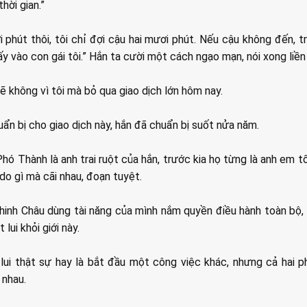
hời gian.”
i phút thôi, tôi chỉ đợi cậu hai mươi phút. Nếu cậu không đến, tr
cấy vào con gái tôi.” Hắn ta cười một cách ngạo mạn, nói xong liề
ẽ không vì tôi mà bỏ qua giao dịch lớn hôm nay.
uẩn bị cho giao dịch này, hắn đã chuẩn bị suốt nửa năm.
Phó Thành là anh trai ruột của hắn, trước kia họ từng là anh em t
 do gì mà cãi nhau, đoạn tuyệt.
inh Châu dùng tài năng của mình nắm quyền điều hành toàn bộ, 
 lui khỏi giới này.
 lui thật sự hay là bắt đầu một công việc khác, nhưng cả hai 
 nhau.