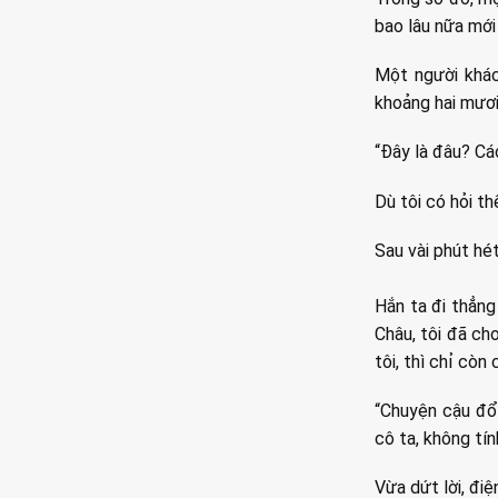
bao lâu nữa mới
Một người khác
khoảng hai mươi
“Đây là đâu? Cá
Dù tôi có hỏi th
Sau vài phút hé
Hắn ta đi thẳng
Châu, tôi đã ch
tôi, thì chỉ còn 
“Chuyện cậu đổi
cô ta, không tín
Vừa dứt lời, điệ