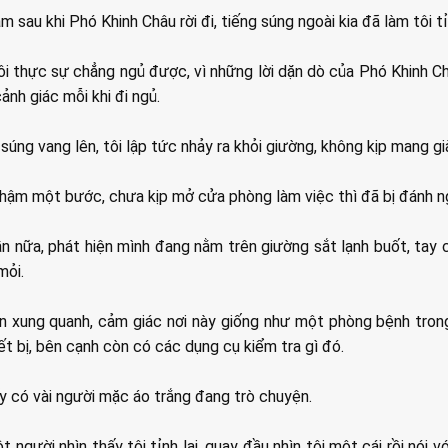
sau khi Phó Khinh Châu rời đi, tiếng súng ngoài kia đã làm tôi tỉ
i thực sự chẳng ngủ được, vì những lời dặn dò của Phó Khinh Châu
cảnh giác mỗi khi đi ngủ.
g súng vang lên, tôi lập tức nhảy ra khỏi giường, không kịp mang gi
hậm một bước, chưa kịp mở cửa phòng làm việc thì đã bị đánh n
 lần nữa, phát hiện mình đang nằm trên giường sắt lạnh buốt, tay c
mỏi.
ìn xung quanh, cảm giác nơi này giống như một phòng bệnh tron
t bị, bên cạnh còn có các dụng cụ kiểm tra gì đó.
ấy có vài người mặc áo trắng đang trò chuyện.
 người nhìn thấy tôi tỉnh lại, quay đầu nhìn tôi một cái rồi nói vớ