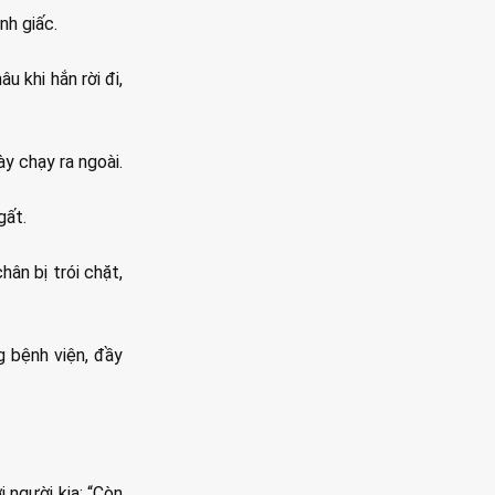
nh giấc.
 khi hắn rời đi,
ày chạy ra ngoài.
gất.
hân bị trói chặt,
g bệnh viện, đầy
i người kia: “Còn