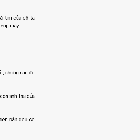
ái tim của cô ta
n cúp máy.
ốt, nhưng sau đó
còn anh trai của
phiên bản đều có