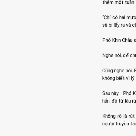
thêm một tuần t
“Chỉ có hai mươ
sẽ bị lấy ra và 
Phó Khin Châu s
Nghe nói, để ch
Cũng nghe nói, 
không biết vì lý
Sau này… Phó Kh
hắn, đã từ lâu rút
Không rõ là rút
người truyền tai