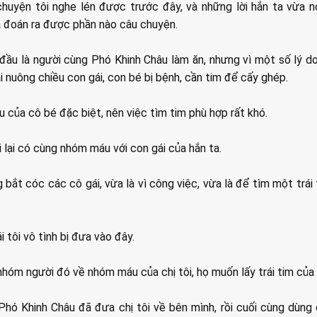
huyện tôi nghe lén được trước đây, và những lời hắn ta vừa nó
ã đoán ra được phần nào câu chuyện.
ầu là người cùng Phó Khinh Châu làm ăn, nhưng vì một số lý d
i nuông chiều con gái, con bé bị bệnh, cần tim để cấy ghép.
u của cô bé đặc biệt, nên việc tìm tim phù hợp rất khó.
i lại có cùng nhóm máu với con gái của hắn ta.
bắt cóc các cô gái, vừa là vì công việc, vừa là để tìm một trái
i tôi vô tình bị đưa vào đây.
nhóm người đó về nhóm máu của chị tôi, họ muốn lấy trái tim của 
hó Khinh Châu đã đưa chị tôi về bên mình, rồi cuối cùng dùng 