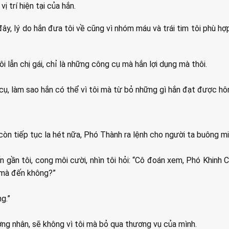
ị trí hiện tại của hắn.
đây, lý do hắn đưa tôi về cũng vì nhóm máu và trái tim tôi phù hợ
tôi lẫn chị gái, chỉ là những công cụ mà hắn lợi dụng mà thôi.
cụ, làm sao hắn có thể vì tôi mà từ bỏ những gì hắn đạt được h
còn tiếp tục la hét nữa, Phó Thành ra lệnh cho người ta buông miệ
 gần tôi, cong môi cười, nhìn tôi hỏi: “Cô đoán xem, Phó Khinh 
mà đến không?”
ng.”
ng nhân, sẽ không vì tôi mà bỏ qua thương vụ của mình.