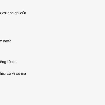
p với con gái của
ôm nay?
ng tôi ra.
Châu có vì cô mà