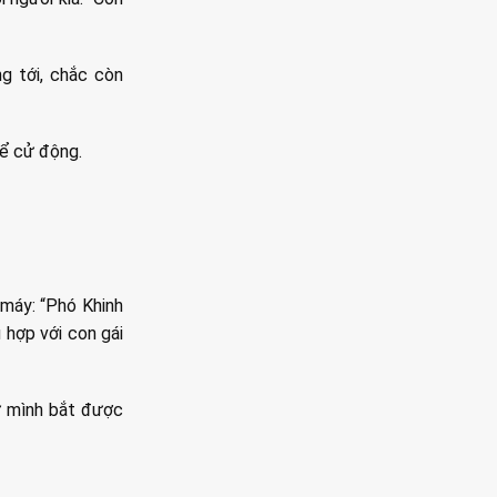
g tới, chắc còn
hể cử động.
 máy: “Phó Khinh
 hợp với con gái
tự mình bắt được