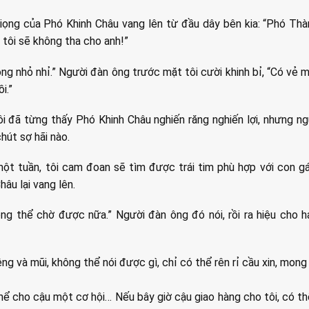
iọng của Phó Khinh Châu vang lên từ đầu dây bên kia: “Phó Th
 tôi sẽ không tha cho anh!”
hông nhỏ nhỉ.” Người đàn ông trước mặt tôi cười khinh bỉ, “Có vẻ 
i.”
i đã từng thấy Phó Khinh Châu nghiến răng nghiến lợi, nhưng n
hút sợ hãi nào.
ột tuần, tôi cam đoan sẽ tìm được trái tim phù hợp với con gái
âu lại vang lên.
ông thể chờ được nữa.” Người đàn ông đó nói, rồi ra hiệu cho hai
iệng và mũi, không thể nói được gì, chỉ có thể rên rỉ cầu xin, mong
hể cho cậu một cơ hội… Nếu bây giờ cậu giao hàng cho tôi, có th