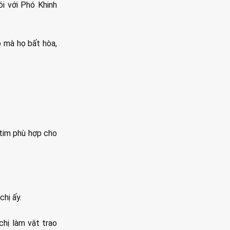
i với Phó Khinh
o mà họ bất hòa,
 tim phù hợp cho
chị ấy.
chị làm vật trao