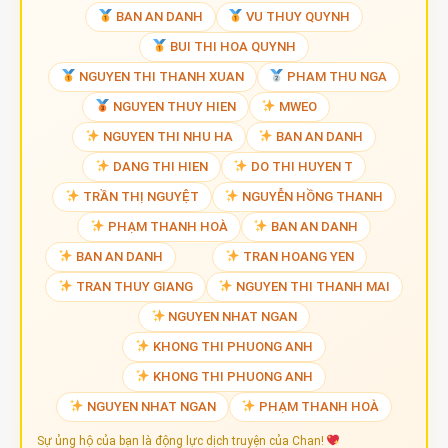
BAN AN DANH
VU THUY QUYNH
BUI THI HOA QUYNH
NGUYEN THI THANH XUAN
PHAM THU NGA
NGUYEN THUY HIEN
MWEO
NGUYEN THI NHU HA
BAN AN DANH
DANG THI HIEN
DO THI HUYEN T
TRẦN THỊ NGUYỆT
NGUYỄN HỒNG THANH
PHẠM THANH HOÀ
BAN AN DANH
BAN AN DANH
TRAN HOANG YEN
TRAN THUY GIANG
NGUYEN THI THANH MAI
NGUYEN NHAT NGAN
KHONG THI PHUONG ANH
KHONG THI PHUONG ANH
NGUYEN NHAT NGAN
PHẠM THANH HOÀ
Sự ủng hộ của bạn là động lực dịch truyện của Chan!