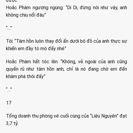
được.”
Hoắc Phàm ngượng ngùng: “Di Di, đừng nói như vậy, anh
không chịu nổi đâu”
“…”
Tôi: “Tâm hồn luôn thay đổi ẩn dưới bộ đồ của anh thực sự
khiến em đầy tò mò đấy nhé”
Hoắc Phàm hất tóc lên: “Không, vẻ ngoài của anh cũng
quyến rũ như tâm hồn anh, chỉ là nó đang chờ em đến
khám phá thôi đấy”
“…”
17
Tổng doanh thu phòng vé cuối cùng của “Liệu Nguyên” đạt
3,7 tỷ.