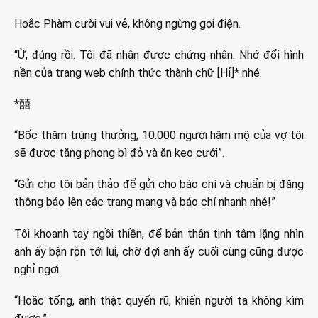
Hoắc Phàm cười vui vẻ, không ngừng gọi điện.
“Ừ, đúng rồi. Tôi đã nhận được chứng nhận. Nhớ đổi hình
nền của trang web chính thức thành chữ [Hỉ]* nhé.
*囍
“Bốc thăm trúng thưởng, 10.000 người hâm mộ của vợ tôi
sẽ được tặng phong bì đỏ và ăn kẹo cưới”.
“Gửi cho tôi bản thảo để gửi cho báo chí và chuẩn bị đăng
thông báo lên các trang mạng và báo chí nhanh nhé!”
Tôi khoanh tay ngồi thiền, để bản thân tịnh tâm lặng nhìn
anh ấy bận rộn tới lui, chờ đợi anh ấy cuối cùng cũng được
nghỉ ngơi.
“Hoắc tổng, anh thật quyến rũ, khiến người ta không kìm