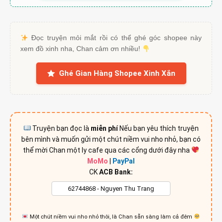
Đọc truyện mỏi mắt rồi có thể ghé góc shopee này
xem đồ xinh nha, Chan cảm ơn nhiều!
Ghé Gian Hàng Shopee Xinh Xắn
Truyện bạn đọc là
miễn phí
Nếu bạn yêu thích truyện
bên mình và muốn gửi một chút niềm vui nho nhỏ, bạn có
thể mời Chan một ly cafe qua các cổng dưới đây nha
MoMo
|
PayPal
CK
ACB Bank:
Một chút niềm vui nho nhỏ thôi, là Chan sẵn sàng làm cả đêm