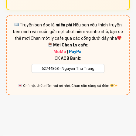
Truyện bạn đọc là
miễn phí
Nếu bạn yêu thích truyện
bên mình và muốn gửi một chút niềm vui nho nhỏ, bạn có
thể mời Chan một ly cafe qua các cổng dưới đây nha
Mời Chan Ly cafe:
MoMo
|
PayPal
CK
ACB Bank:
Chỉ một chút niềm vui nỏ nhỏ, Chan sẵn sàng cả đêm