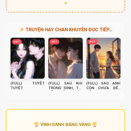
TRUYỆN HAY CHAN KHUYÊN ĐỌC TIẾP...
HOT
HOT
HOT
(FULL) TUYỆT
(FULL) SAU KHI
(FULL) SAO ANH
TUYỆT
TRÙNG SINH, TÔI
CÒN CHƯA ĐẾN
SẼ KHÔNG CỨU
DỖ EM
ANH TA NỮA
VINH DANH BẢNG VÀNG