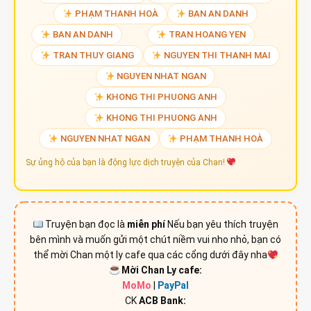
PHẠM THANH HOÀ
BAN AN DANH
BAN AN DANH
TRAN HOANG YEN
TRAN THUY GIANG
NGUYEN THI THANH MAI
NGUYEN NHAT NGAN
KHONG THI PHUONG ANH
KHONG THI PHUONG ANH
NGUYEN NHAT NGAN
PHẠM THANH HOÀ
Sự ủng hộ của bạn là động lực dịch truyện của Chan!
Truyện bạn đọc là
miễn phí
Nếu bạn yêu thích truyện
bên mình và muốn gửi một chút niềm vui nho nhỏ, bạn có
thể mời Chan một ly cafe qua các cổng dưới đây nha
Mời Chan Ly cafe:
MoMo
|
PayPal
CK
ACB Bank: