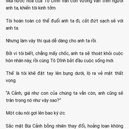
Mùi nước hoa của Tô Dĩnh vẫn còn vương vấn trên người
anh ta, khiến tôi kinh tởm.
Tôi hoàn toàn có thể đuổi anh ta đi, cắt đứt sạch sẽ với
anh ta.
Nhưng làm vậy thì quá dễ dàng cho anh ta rồi.
Bởi vì tôi biết, chẳng mấy chốc, anh ta sẽ thoát khỏi cuộc
hôn nhân này, rồi cùng Tô Dĩnh bắt đầu cuộc sống mới.
Thế là tôi khẽ đặt tay lên bụng dưới, lộ ra vẻ mặt thất
vọng.
“A Cảnh, giá như con của chúng ta vẫn còn, anh cũng sẽ
trân trọng nó như vậy sao?”
Một câu nói gợi lên bao ký ức.
Sắc mặt Bùi Cảnh bỗng nhiên thay đổi, hoảng loạn không