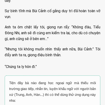
dày.”
Sự bình tĩnh mà Bùi Cảnh cố gắng duy trì đã hoàn toàn vỡ
vụn.
Anh ta ôm chặt lấy tôi, giọng run rẩy: “Không đâu, Tiểu
Đông Nhi, anh sẽ đi cùng em kiểm tra lại, cho dù có chuyện
gì, anh cũng sẽ ở bên em…”
“Nhưng tôi không muốn nhìn thấy anh nữa, Bùi Cảnh.” Tôi
đẩy anh ta ra, giọng điệu bình thản.
“Chúng ta ly hôn đi.”
Tiện đây bà nào đang học ngoại ngữ mà thiếu môi
trường giao tiếp, nhắn tin, luyện khẩu ngữ với người bản
xứ (Trung, Anh, Hàn...) thì có thể dùng thử ứng dụng này
nha: