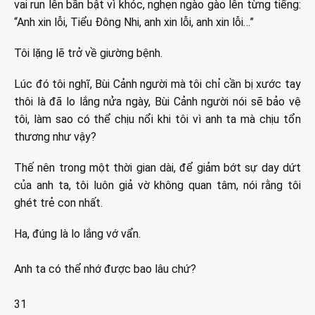
vai run lên bần bật vì khóc, nghẹn ngào gào lên từng tiếng:
“Anh xin lỗi, Tiểu Đông Nhi, anh xin lỗi, anh xin lỗi…”
Tôi lặng lẽ trở về giường bệnh.
Lúc đó tôi nghĩ, Bùi Cảnh người mà tôi chỉ cần bị xước tay
thôi là đã lo lắng nửa ngày, Bùi Cảnh người nói sẽ bảo vệ
tôi, làm sao có thể chịu nổi khi tôi vì anh ta mà chịu tổn
thương như vậy?
Thế nên trong một thời gian dài, để giảm bớt sự day dứt
của anh ta, tôi luôn giả vờ không quan tâm, nói rằng tôi
ghét trẻ con nhất.
Ha, đúng là lo lắng vớ vẩn.
Anh ta có thể nhớ được bao lâu chứ?
31