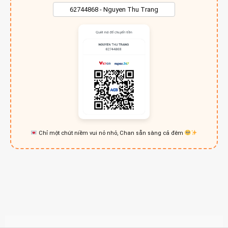
Chỉ một chút niềm vui nỏ nhỏ, Chan sẵn sàng cả đêm