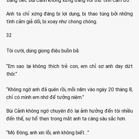
Đáng tiếc Bùi Cảnh không xứng đáng với thứ tình cảm đó.
Anh ta chỉ xứng đáng bị lợi dụng, bị thao túng bởi những
tình cảm giả dối, bị xoay như chong chóng.
32
Tôi cười, dùng giọng điệu buồn bã:
“Em sao lại không thích trẻ con, em chỉ sợ anh day dứt
thôi.”
“Không ngờ anh đã quên rồi, mỗi năm vào ngày 20 tháng 8,
chỉ có mình em nhớ để tưởng niệm.”
Bùi Cảnh không ngờ chuyện đó lại ảnh hưởng đến tôi nhiều
đến thế, sự hổ thẹn trong mắt anh ta càng sâu sắc hơn.
“Mộ Đông, anh xin lỗi, anh không biết…”