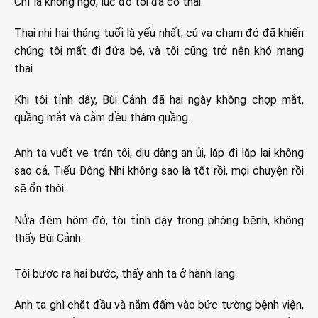
Chỉ là không ngờ, lúc đó tôi đã có thai.
Thai nhi hai tháng tuổi là yếu nhất, cú va chạm đó đã khiến
chúng tôi mất đi đứa bé, và tôi cũng trở nên khó mang
thai.
Khi tôi tỉnh dậy, Bùi Cảnh đã hai ngày không chợp mắt,
quầng mắt và cằm đều thâm quầng.
Anh ta vuốt ve trán tôi, dịu dàng an ủi, lặp đi lặp lại không
sao cả, Tiểu Đông Nhi không sao là tốt rồi, mọi chuyện rồi
sẽ ổn thôi.
Nửa đêm hôm đó, tôi tỉnh dậy trong phòng bệnh, không
thấy Bùi Cảnh.
Tôi bước ra hai bước, thấy anh ta ở hành lang.
Anh ta ghì chặt đầu và nắm đấm vào bức tường bệnh viện,