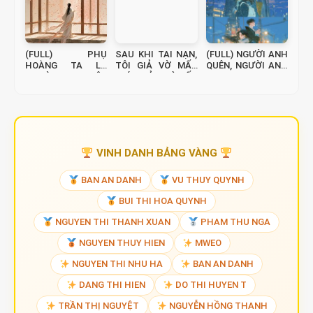
(FULL) PHỤ
SAU KHI TAI NẠN,
(FULL) NGƯỜI ANH
HOÀNG TA LÀ
TÔI GIẢ VỜ MẤT
QUÊN, NGƯỜI ANH
NGƯỜI XUYÊN
TRÍ, TRẢ THÙ TẤT
NỢ
KHÔNG
CẢ BỌN HỌ
VINH DANH BẢNG VÀNG
BAN AN DANH
VU THUY QUYNH
BUI THI HOA QUYNH
NGUYEN THI THANH XUAN
PHAM THU NGA
NGUYEN THUY HIEN
MWEO
NGUYEN THI NHU HA
BAN AN DANH
DANG THI HIEN
DO THI HUYEN T
TRẦN THỊ NGUYỆT
NGUYỄN HỒNG THANH