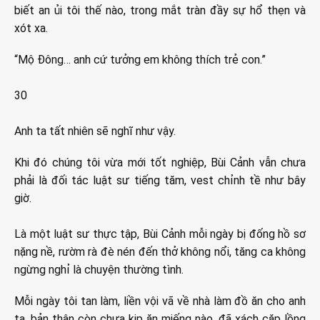
biết an ủi tôi thế nào, trong mắt tràn đầy sự hổ thẹn và
xót xa.
“Mộ Đông… anh cứ tưởng em không thích trẻ con.”
30
Anh ta tất nhiên sẽ nghĩ như vậy.
Khi đó chúng tôi vừa mới tốt nghiệp, Bùi Cảnh vẫn chưa
phải là đối tác luật sư tiếng tăm, vest chỉnh tề như bây
giờ.
Là một luật sư thực tập, Bùi Cảnh mỗi ngày bị đống hồ sơ
nặng nề, rườm rà đè nén đến thở không nổi, tăng ca không
ngừng nghỉ là chuyện thường tình.
Mỗi ngày tôi tan làm, liền vội vã về nhà làm đồ ăn cho anh
ta, bản thân còn chưa kịp ăn miếng nào, đã xách cặp lồng