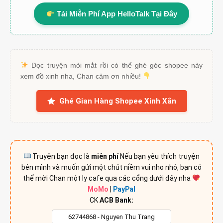
Tải Miễn Phí App HelloTalk Tại Đây
Đọc truyện mỏi mắt rồi có thể ghé góc shopee này
xem đồ xinh nha, Chan cảm ơn nhiều!
Ghé Gian Hàng Shopee Xinh Xắn
Truyện bạn đọc là
miễn phí
Nếu bạn yêu thích truyện
bên mình và muốn gửi một chút niềm vui nho nhỏ, bạn có
thể mời Chan một ly cafe qua các cổng dưới đây nha
MoMo
|
PayPal
CK
ACB Bank: