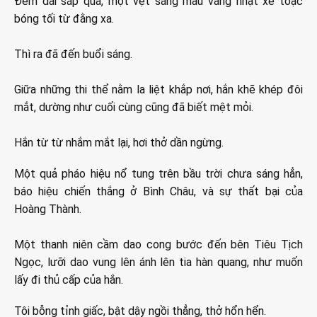
Đêm dài sắp qua, một vệt sáng màu vàng nhạt xé toạc
bóng tối từ đằng xa.
Thì ra đã đến buổi sáng.
Giữa những thi thể nằm la liệt khắp nơi, hắn khẽ khép đôi
mắt, dường như cuối cùng cũng đã biết mệt mỏi.
Hắn từ từ nhắm mắt lại, hơi thở dần ngừng.
Một quả pháo hiệu nổ tung trên bầu trời chưa sáng hẳn,
báo hiệu chiến thắng ở Bình Châu, và sự thất bại của
Hoàng Thành.
Một thanh niên cầm dao cong bước đến bên Tiêu Tịch
Ngọc, lưỡi dao vung lên ánh lên tia hàn quang, như muốn
lấy đi thủ cấp của hắn.
Tôi bỗng tỉnh giấc, bật dậy ngồi thẳng, thở hổn hển.