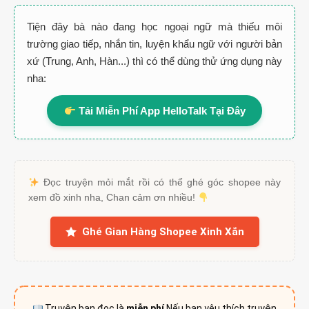
Tiện đây bà nào đang học ngoại ngữ mà thiếu môi
trường giao tiếp, nhắn tin, luyện khẩu ngữ với người bản
xứ (Trung, Anh, Hàn...) thì có thể dùng thử ứng dụng này
nha:
Tải Miễn Phí App HelloTalk Tại Đây
Đọc truyện mỏi mắt rồi có thể ghé góc shopee này
xem đồ xinh nha, Chan cảm ơn nhiều!
Ghé Gian Hàng Shopee Xinh Xắn
Truyện bạn đọc là
miễn phí
Nếu bạn yêu thích truyện