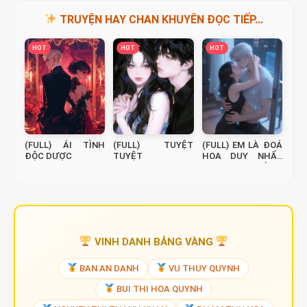
TRUYỆN HAY CHAN KHUYÊN ĐỌC TIẾP...
HOT
HOT
HOT
(FULL) ÁI TÌNH
(FULL) TUYỆT
(FULL) EM LÀ ĐOÁ
ĐỘC DƯỢC
TUYỆT
HOA DUY NHẤT
TRONG THÀNH
PHỐ NÀY
VINH DANH BẢNG VÀNG
BAN AN DANH
VU THUY QUYNH
BUI THI HOA QUYNH