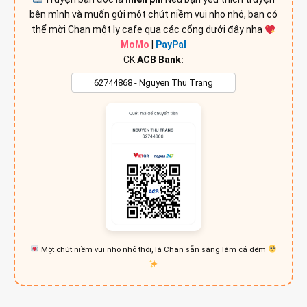
bên mình và muốn gửi một chút niềm vui nho nhỏ, bạn có
thể mời Chan một ly cafe qua các cổng dưới đây nha
MoMo
|
PayPal
CK
ACB Bank:
Một chút niềm vui nho nhỏ thôi, là Chan sẵn sàng làm cả đêm