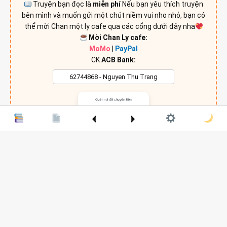
Truyện bạn đọc là
miễn phí
Nếu bạn yêu thích truyện
bên mình và muốn gửi một chút niềm vui nho nhỏ, bạn có
thể mời Chan một ly cafe qua các cổng dưới đây nha
Mời Chan Ly cafe:
MoMo
|
PayPal
CK
ACB Bank:
Chỉ một chút niềm vui nỏ nhỏ, Chan sẵn sàng cả đêm