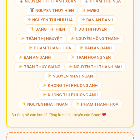
NGUYEN THI THANH XUAN
PHAM THU NGA
NGUYEN THUY HIEN
MWEO
NGUYEN THI NHU HA
BAN AN DANH
DANG THI HIEN
DO THI HUYEN T
TRẦN THỊ NGUYỆT
NGUYỄN HỒNG THANH
PHẠM THANH HOÀ
BAN AN DANH
BAN AN DANH
TRAN HOANG YEN
TRAN THUY GIANG
NGUYEN THI THANH MAI
NGUYEN NHAT NGAN
KHONG THI PHUONG ANH
KHONG THI PHUONG ANH
NGUYEN NHAT NGAN
PHẠM THANH HOÀ
Sự ủng hộ của bạn là động lực dịch truyện của Chan!