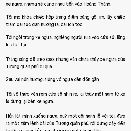
xe ngựa, nhưng sẽ cùng nhau tiến vào Hoàng Thành.
Tôi mở khóa chiếc hộp trang điểm bằng gỗ lim, lấy chiếc
trâm cài tóc đàn hương ra, cài lên tóc.
Tôi ngồi trong xe ngựa, nghiêng người tựa vào cửa sổ, lặng
lẽ chờ đợi.
Trăng sáng đã treo cao, nhưng vẫn chưa thấy xe ngựa của
Tướng quân phủ đi qua.
Sau vài nén hương, tiếng vó ngựa dần đến gần.
Tôi vô thức vén rèm cửa sổ nhìn ra, lại thấy một nam tử xa
lạ dừng lại bên xe ngựa.
Hắn lật mình xuống ngựa, quỳ một gối hành lễ với tôi, đưa
ra một tấm lệnh bài của Tướng quân phủ, rồi đứng dậy đến
trước xe, qua tấm rèm đưa vào một phong thư.