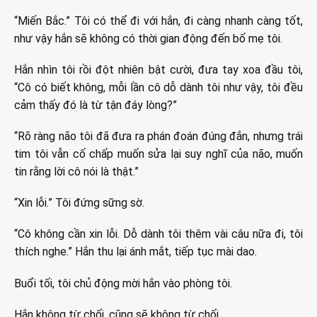
“Miến Bắc.” Tôi có thể đi với hắn, đi càng nhanh càng tốt,
như vậy hắn sẽ không có thời gian động đến bố mẹ tôi.
Hắn nhìn tôi rồi đột nhiên bật cười, đưa tay xoa đầu tôi,
“Cô có biết không, mỗi lần cô dỗ dành tôi như vậy, tôi đều
cảm thấy đó là từ tận đáy lòng?”
“Rõ ràng não tôi đã đưa ra phán đoán đúng đắn, nhưng trái
tim tôi vẫn cố chấp muốn sửa lại suy nghĩ của não, muốn
tin rằng lời cô nói là thật.”
“Xin lỗi.” Tôi đứng sững sờ.
“Cô không cần xin lỗi. Dỗ dành tôi thêm vài câu nữa đi, tôi
thích nghe.” Hắn thu lại ánh mắt, tiếp tục mài dao.
Buổi tối, tôi chủ động mời hắn vào phòng tôi.
Hắn không từ chối, cũng sẽ không từ chối.