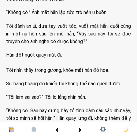
“Không có.” Ánh mắt hắn lập tức trở nên u buồn.
Tôi đành an ủi, đưa tay vuốt tóc, vuốt mặt hắn, cuối cùng
in một nụ hôn sâu lên môi hắn, “Vậy sau này tôi sẽ đọc
truyện cho anh nghe có được không?”
Hắn đột ngột quay mặt đi.
Tôi nhìn thấy trong gương, khóe mắt hắn đỏ hoe.
Sự bàng hoàng đó khiến tôi không thể nào quên được.
“Tôi làm sai sao?” Tôi lo lắng nhìn hắn.
“Không có. Sau này đừng bày tỏ tình cảm sâu sắc như vậy,
tôi sợ mình sẽ hối hận.” Hắn quay lưng đi, không thèm để ý
đến tôi nữa.