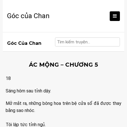
Skip
to
Góc của Chan
content
Góc Của Chan
ÁC MỘNG – CHƯƠNG 5
18
Sáng hôm sau tỉnh dậy.
Mở mắt ra, những bông hoa trên bệ cửa sổ đã được thay
bằng sao nhóc.
Tôi lập tức tỉnh ngủ.