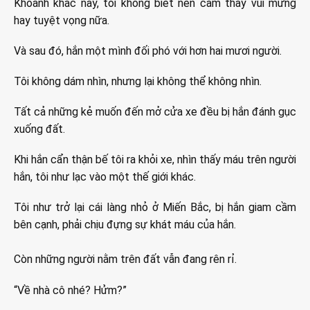
Khoảnh khắc này, tôi không biết nên cảm thấy vui mừng
hay tuyệt vọng nữa.
Và sau đó, hắn một mình đối phó với hơn hai mươi người.
Tôi không dám nhìn, nhưng lại không thể không nhìn.
Tất cả những kẻ muốn đến mở cửa xe đều bị hắn đánh gục
xuống đất.
Khi hắn cẩn thận bế tôi ra khỏi xe, nhìn thấy máu trên người
hắn, tôi như lạc vào một thế giới khác.
Tôi như trở lại cái làng nhỏ ở Miến Bắc, bị hắn giam cầm
bên cạnh, phải chịu đựng sự khát máu của hắn.
Còn những người nằm trên đất vẫn đang rên rỉ.
“Về nhà cô nhé? Hửm?”