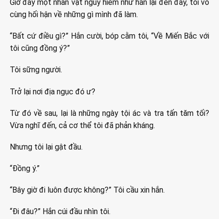
Giờ đây một nhân vật nguy hiểm như hắn lại đến đây, tôi vô
cùng hối hận về những gì mình đã làm.
“Bất cứ điều gì?” Hắn cười, bóp cằm tôi, “Về Miến Bắc với
tôi cũng đồng ý?”
Tôi sững người.
Trở lại nơi địa ngục đó ư?
Từ đó về sau, lại là những ngày tội ác và tra tấn tăm tối?
Vừa nghĩ đến, cả cơ thể tôi đã phản kháng.
Nhưng tôi lại gật đầu.
“Đồng ý.”
“Bây giờ đi luôn được không?” Tôi cầu xin hắn.
“Đi đâu?” Hắn cúi đầu nhìn tôi.