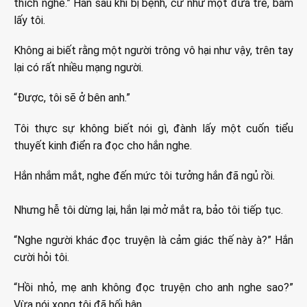
thích nghe.” Hắn sau khi bị bệnh, cứ như một đứa trẻ, bám
lấy tôi.
Không ai biết rằng một người trông vô hại như vậy, trên tay
lại có rất nhiều mạng người.
“Được, tôi sẽ ở bên anh.”
Tôi thực sự không biết nói gì, đành lấy một cuốn tiểu
thuyết kinh điển ra đọc cho hắn nghe.
Hắn nhắm mắt, nghe đến mức tôi tưởng hắn đã ngủ rồi.
Nhưng hễ tôi dừng lại, hắn lại mở mắt ra, bảo tôi tiếp tục.
“Nghe người khác đọc truyện là cảm giác thế này à?” Hắn
cười hỏi tôi.
“Hồi nhỏ, mẹ anh không đọc truyện cho anh nghe sao?”
Vừa nói xong tôi đã hối hận.