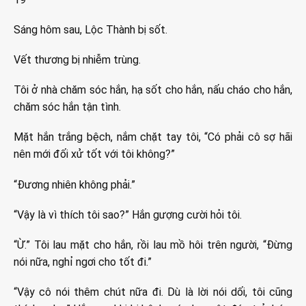
Sáng hôm sau, Lộc Thành bị sốt.
Vết thương bị nhiễm trùng.
Tôi ở nhà chăm sóc hắn, hạ sốt cho hắn, nấu cháo cho hắn,
chăm sóc hắn tận tình.
Mặt hắn trắng bệch, nắm chặt tay tôi, “Có phải cô sợ hãi
nên mới đối xử tốt với tôi không?”
“Đương nhiên không phải.”
“Vậy là vì thích tôi sao?” Hắn gượng cười hỏi tôi.
“Ừ.” Tôi lau mặt cho hắn, rồi lau mồ hôi trên người, “Đừng
nói nữa, nghỉ ngơi cho tốt đi.”
“Vậy cô nói thêm chút nữa đi. Dù là lời nói dối, tôi cũng