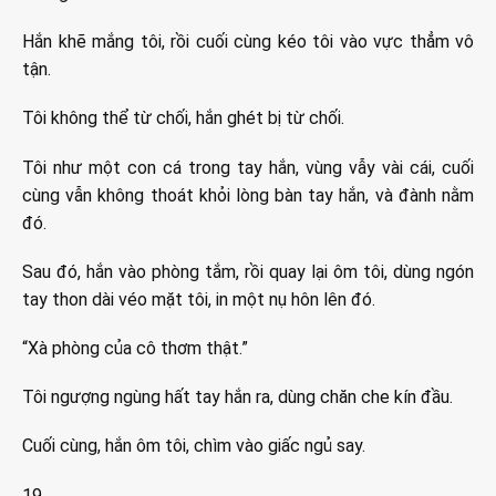
Hắn khẽ mắng tôi, rồi cuối cùng kéo tôi vào vực thẳm vô
tận.
Tôi không thể từ chối, hắn ghét bị từ chối.
Tôi như một con cá trong tay hắn, vùng vẫy vài cái, cuối
cùng vẫn không thoát khỏi lòng bàn tay hắn, và đành nằm
đó.
Sau đó, hắn vào phòng tắm, rồi quay lại ôm tôi, dùng ngón
tay thon dài véo mặt tôi, in một nụ hôn lên đó.
“Xà phòng của cô thơm thật.”
Tôi ngượng ngùng hất tay hắn ra, dùng chăn che kín đầu.
Cuối cùng, hắn ôm tôi, chìm vào giấc ngủ say.
19