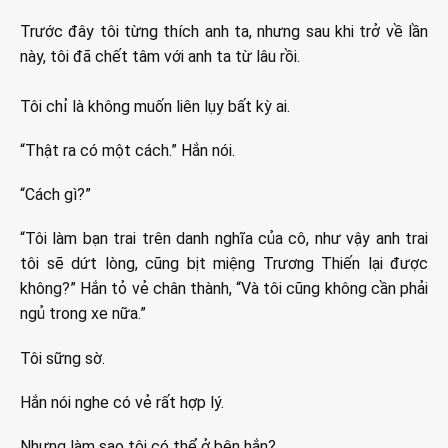
Trước đây tôi từng thích anh ta, nhưng sau khi trở về lần
này, tôi đã chết tâm với anh ta từ lâu rồi.
Tôi chỉ là không muốn liên lụy bất kỳ ai.
“Thật ra có một cách.” Hắn nói.
“Cách gì?”
“Tôi làm bạn trai trên danh nghĩa của cô, như vậy anh trai
tôi sẽ dứt lòng, cũng bịt miệng Trương Thiến lại được
không?” Hắn tỏ vẻ chân thành, “Và tôi cũng không cần phải
ngủ trong xe nữa.”
Tôi sững sờ.
Hắn nói nghe có vẻ rất hợp lý.
Nhưng làm sao tôi có thể ở bên hắn?