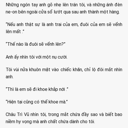
Những ngón tay anh gõ nhẹ lên trán tôi, và những ánh đèn
ne-on bên ngoài cửa sổ lướt qua sau anh thành một hàng.
“Nếu anh thật sự là anh trai của em, đuôi của em sẽ vểnh
lên mất .”
“Thế nào là đuôi sẽ vểnh lên?”
Anh ấy nhìn tôi với một nụ cười.
Tôi vùi nửa khuôn mặt vào chiếc khăn, chỉ lộ đôi mắt nhìn
anh.
“Thì là em sẽ đi khoe khắp nới .”
“Hiện tại cũng có thể khoe mà.”
Châu Trì Vũ nhìn tôi, trong mắt chứa đầy sao và biết bao
niềm hy vọng mà anh chất chứa dành cho tôi.