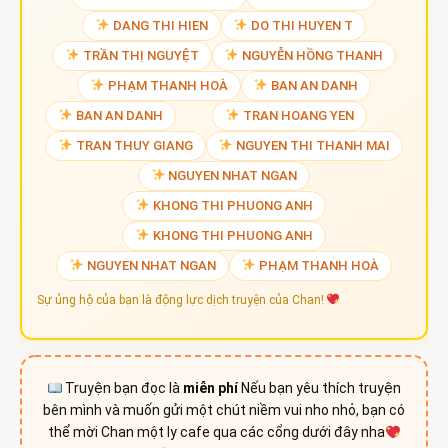
DANG THI HIEN
DO THI HUYEN T
TRẦN THỊ NGUYỆT
NGUYỄN HỒNG THANH
PHẠM THANH HOÀ
BAN AN DANH
BAN AN DANH
TRAN HOANG YEN
TRAN THUY GIANG
NGUYEN THI THANH MAI
NGUYEN NHAT NGAN
KHONG THI PHUONG ANH
KHONG THI PHUONG ANH
NGUYEN NHAT NGAN
PHẠM THANH HOÀ
Sự ủng hộ của bạn là động lực dịch truyện của Chan!
Truyện bạn đọc là
miễn phí
Nếu bạn yêu thích truyện
bên mình và muốn gửi một chút niềm vui nho nhỏ, bạn có
thể mời Chan một ly cafe qua các cổng dưới đây nha