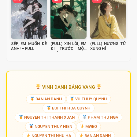
HOT
HOT
HOT
SẾP, EM MUỐN ĐÈ
(FULL) XIN LỖI, EM
(FULL) NƯƠNG TỬ
ANH! – FULL
ĐI TRƯỚC MỘT
XUNG HỈ
BƯỚC
VINH DANH BẢNG VÀNG
BAN AN DANH
VU THUY QUYNH
BUI THI HOA QUYNH
NGUYEN THI THANH XUAN
PHAM THU NGA
NGUYEN THUY HIEN
MWEO
NGUYEN THI NHU HA
BAN AN DANH