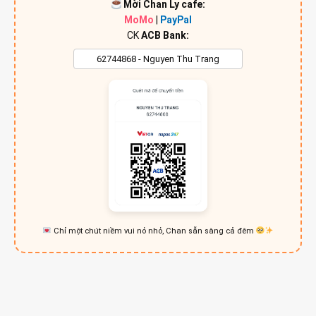
Mời Chan Ly cafe:
MoMo
|
PayPal
CK
ACB Bank:
Chỉ một chút niềm vui nỏ nhỏ, Chan sẵn sàng cả đêm