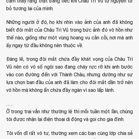
cảm thấy rằng thật đáng tiếc khi Châu Trì Vũ tự nguyện từ
bỏ tương lai của mình.
Những người ở đó, họ khi nhìn vào ảnh của anh đã không
biết đôi mắt của Châu Trì Vũ trong bức ảnh đó vô hồn như
thế nào, giống như một vùng hoang vu cằn cỗi, nơi mà anh
ấy ngay từ đầu không nên thuộc về.
Đáng lẽ, trong đôi mắt chứa đầy khát vọng của Châu Trì
Vũ nên có vô số ngôi sao đang cháy rực rỡ khi anh bước
vào con đường đến với Thành Châu, nhưng dường như sự
lựa chọn ban đầu của anh đã làm cho đôi mắt dần trở nên
vô hồn mà không ẩn chứa đầy ngàn vì sao lấp lánh.
……
Ở trong trại vẫn như thường lệ thì mỗi tuần một lần, chúng
tôi được nhận lại điện thoại di động và gọi cho gia đình.
Tôi vốn dĩ rất vô tư, thường xem các bạn cùng lớp chia sẻ