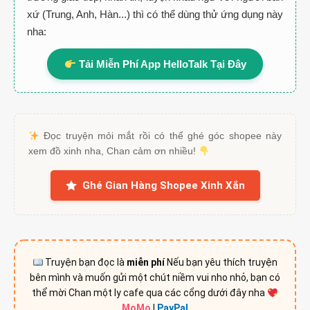
xứ (Trung, Anh, Hàn...) thì có thể dùng thử ứng dụng này
nha:
Tải Miễn Phí App HelloTalk Tại Đây
Đọc truyện mỏi mắt rồi có thể ghé góc shopee này
xem đồ xinh nha, Chan cảm ơn nhiều!
Ghé Gian Hàng Shopee Xinh Xắn
Truyện bạn đọc là
miễn phí
Nếu bạn yêu thích truyện
bên mình và muốn gửi một chút niềm vui nho nhỏ, bạn có
thể mời Chan một ly cafe qua các cổng dưới đây nha
MoMo
|
PayPal