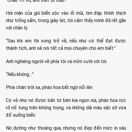
“Châu Trì Vũ, anh đến từ đâu?”
Hơi mặn của gió biển xộc vào lỗ mũi, tim đập thình thịch
như trống sấm, trong giây lát, tôi cảm thấy mình đã rất gần
với chân lý.
“Sau khi em thi xong trở về, nếu như có thể đạt được
thành tích, anh sẽ nói tất cả mọi chuyện cho em biết.”
Anh nghiêng người về phía tôi và mỉm cười với tôi.
“Nếu không…”
Phía chân trời xa, pháo hoa bất ngờ nổi lên.
Có vẻ như nó được bắn từ bên kia ngọn núi, pháo hoa rực
rỡ nổ tung trên không trung, và những dải màu sặc sỡ vừa
đổ xuống biển.
Nó dường như thoáng qua, nhưng nó đẹp đến mức in sâu