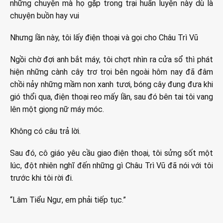
những chuyện mà họ gặp trong trại huấn luyện này dù là
chuyện buồn hay vui
Nhưng lần này, tôi lấy điện thoại và gọi cho Châu Trì Vũ
Ngồi chờ đợi anh bắt máy, tôi chợt nhìn ra cửa sổ thì phát
hiện những cành cây trơ trọi bên ngoài hôm nay đã đâm
chồi nảy những mầm non xanh tươi, bóng cây đung đưa khi
gió thổi qua, điện thoại reo mấy lần, sau đó bên tai tôi vang
lên một giọng nữ máy móc.
Không có câu trả lời.
Sau đó, cô giáo yêu cầu giao điện thoại, tôi sửng sốt một
lúc, đột nhiên nghĩ đến những gì Châu Trì Vũ đã nói với tôi
trước khi tôi rời đi.
“Lâm Tiểu Ngư, em phải tiếp tục.”
……