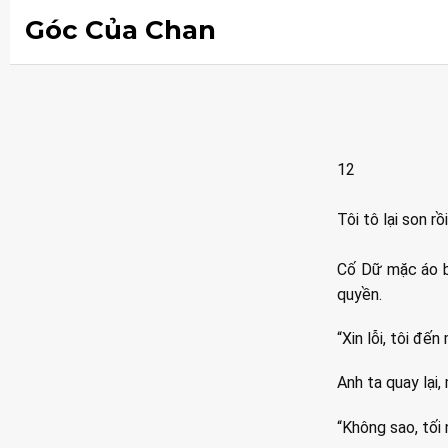
Góc Của Chan
12
Tôi tô lại son 
Cố Dữ mặc áo bl
quyền.
“Xin lỗi, tôi đến
Anh ta quay lại
“Không sao, tối 