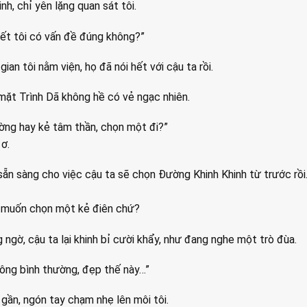
h, chỉ yên lặng quan sát tôi.
biết tôi có vấn đề đúng không?”
gian tôi nằm viện, họ đã nói hết với cậu ta rồi.
 mặt Trình Dã không hề có vẻ ngạc nhiên.
ờng hay kẻ tâm thần, chọn một đi?”
 ơ.
 sẵn sàng cho việc cậu ta sẽ chọn Đường Khinh Khinh từ trước rồi
à muốn chọn một kẻ điên chứ?
 ngờ, cậu ta lại khinh bỉ cười khẩy, như đang nghe một trò đùa.
hông bình thường, đẹp thế này…”
 gần, ngón tay chạm nhẹ lên môi tôi.