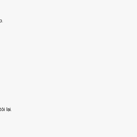
p.
i lại.