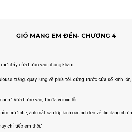
GIÓ MANG EM ĐẾN- CHƯƠNG 4
rồi mới đẩy cửa bước vào phòng khám.
ouse trắng, quay lưng về phía tôi, đứng trước cửa sổ kính lớn
 muộn.” Vừa bước vào, tôi đã vội xin lỗi.
, mỉm cười nhẹ, ánh mắt sau lớp kính cận ánh lên vẻ dịu dàng như 
nay chỉ tiếp em thôi.”