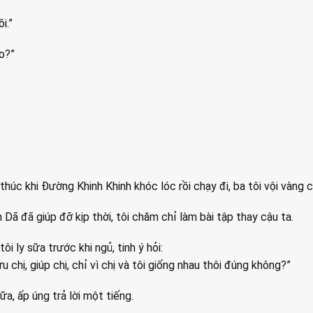
i.”
o?”
thúc khi Đường Khinh Khinh khóc lóc rồi chạy đi, ba tôi vội vàng 
Dã đã giúp đỡ kịp thời, tôi chăm chỉ làm bài tập thay cậu ta.
ôi ly sữa trước khi ngủ, tinh ý hỏi:
ứu chị, giúp chị, chỉ vì chị và tôi giống nhau thôi đúng không?”
a, ấp úng trả lời một tiếng.