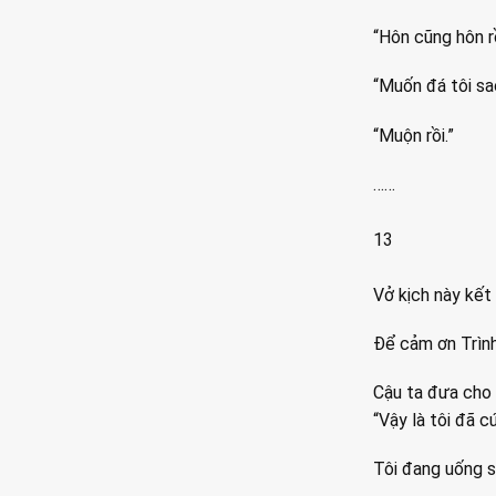
“Hôn cũng hôn rồ
“Muốn đá tôi sa
“Muộn rồi.”
……
13
Vở kịch này kết 
Để cảm ơn Trình 
Cậu ta đưa cho t
“Vậy là tôi đã c
Tôi đang uống sữ