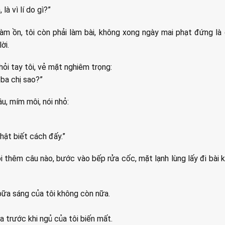
là vì lí do gì?”
 làm ồn, tôi còn phải làm bài, không xong ngày mai phạt đứng là 
ời.
hỏi tay tôi, vẻ mặt nghiêm trọng:
 ba chị sao?”
âu, mím môi, nói nhỏ:
hật biết cách đấy.”
i thêm câu nào, bước vào bếp rửa cốc, mặt lạnh lùng lấy đi bài k
ữa sáng của tôi không còn nữa.
a trước khi ngủ của tôi biến mất.