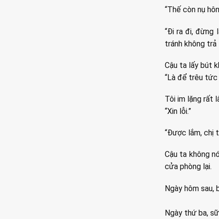
“Thế còn nụ hôn, 
“Đi ra đi, đừng
tránh không trả l
Cậu ta lấy bút k
“Là để trêu tức
Tôi im lặng rất l
“Xin lỗi.”
“Được lắm, chị t
Cậu ta không nó
cửa phòng lại.
Ngày hôm sau, b
Ngày thứ ba, sữ