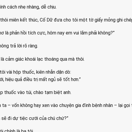
ính cách nhẹ nhàng, dễ chịu.
ệu thôi miên kết thúc, Cố Dữ đưa cho tôi một tờ giấy mỏng ghi ché
mơ là phản hồi tích cực, hôm nay em vui lắm phải không?”
ông trả lời rõ ràng.
 là cảm giác khoái lạc thoáng qua mà thôi.
ôi vài hộp thuốc, kiên nhẫn dặn dò:
i, hiệu quả điều trị mất ngủ sẽ tốt hơn.”
p thuốc vào túi, chào tạm biệt anh.
h ta – vốn không hay xen vào chuyện gia đình bệnh nhân – lại gọi tô
sẽ đi dự tiệc cưới của chú chứ?”
i chính là ba tôi.