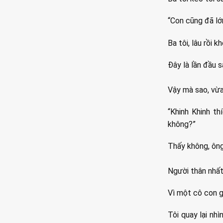
“Con cũng đã lớn
Ba tôi, lâu rồi k
Đây là lần đầu s
Vậy mà sao, vừa
“Khinh Khinh t
không?”
Thấy không, ông 
Người thân nhất,
Vì một cô con g
Tôi quay lại nhì