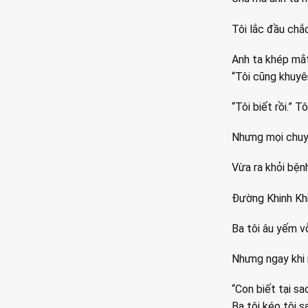
Tôi lắc đầu chắc
Anh ta khép mắt 
“Tôi cũng khuyê
“Tôi biết rồi.” Tô
Nhưng mọi chuy
Vừa ra khỏi bệnh
Đường Khinh Kh
Ba tôi âu yếm v
Nhưng ngay khi 
“Con biết tại s
Ba tôi kéo tôi s