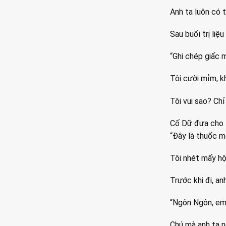
Anh ta luôn có t
Sau buổi trị li
“Ghi chép giấc 
Tôi cười mỉm, kh
Tôi vui sao? Chỉ
Cố Dữ đưa cho t
“Đây là thuốc mớ
Tôi nhét mấy hộ
Trước khi đi, an
“Ngôn Ngôn, em 
Chú mà anh ta nó