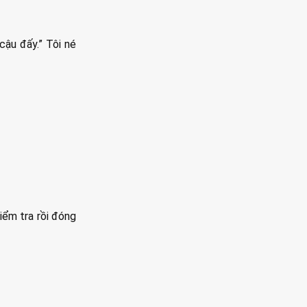
cậu đấy.” Tôi né
iểm tra rồi đóng