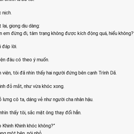
 nịch.
lại, giọng dịu dàng:
n em đừng đi, tâm trạng không được kích động quá, hiểu không?
i đáp lời.
ện đâu có theo ý muốn.
 viện, tôi đã nhìn thấy hai người đứng bên cạnh Trình Dã.
inh đỏ mắt, như vừa khóc xong.
ỗ lưng cô ta, dáng vẻ như người cha nhân hậu.
nhìn thấy tôi, sắc mặt ông thay đổi hẳn.
ao Khinh Khinh khóc không?”
ang một bên, nói nhỏ.