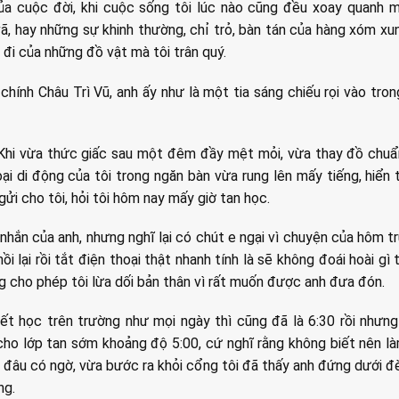
ủa cuộc đời, khi cuộc sống tôi lúc nào cũng đều xoay quanh m
vã, hay những sự khinh thường, chỉ trỏ, bàn tán của hàng xóm xu
 đi của những đồ vật mà tôi trân quý.
 chính Châu Trì Vũ, anh ấy như là một tia sáng chiếu rọi vào tro
Khi vừa thức giấc sau một đêm đầy mệt mỏi, vừa thay đồ chuẩn
ại di động của tôi trong ngăn bàn vừa rung lên mấy tiếng, hiển t
ửi cho tôi, hỏi tôi hôm nay mấy giờ tan học.
 nhắn của anh, nhưng nghĩ lại có chút e ngại vì chuyện của hôm t
i lại rồi tắt điện thoại thật nhanh tính là sẽ không đoái hoài gì
ng cho phép tôi lừa dối bản thân vì rất muốn được anh đưa đón.
ết học trên trường như mọi ngày thì cũng đã là 6:30 rồi nhưn
cho lớp tan sớm khoảng độ 5:00, cứ nghĩ rằng không biết nên l
ào đâu có ngờ, vừa bước ra khỏi cổng tôi đã thấy anh đứng dưới 
ng.