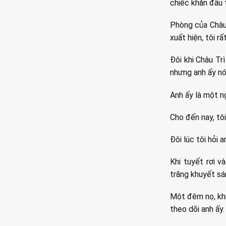
chiếc khăn đầu 
Phòng của Châu 
xuất hiện, tôi rấ
Đôi khi Châu Tr
nhưng anh ấy nó
Anh ấy là một n
Cho đến nay, tôi
Đôi lúc tôi hỏi 
Khi tuyết rơi v
trăng khuyết sán
Một đêm nọ, khi 
theo dõi anh ấy.