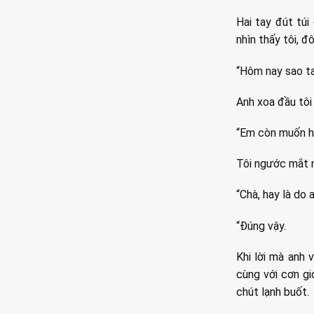
Hai tay đút túi
nhìn thấy tôi, đ
“Hôm nay sao ta
Anh xoa đầu tôi
“Em còn muốn hỏ
Tôi ngước mắt n
“Chà, hay là do 
“Đúng vậy.
Khi lời mà anh 
cùng với cơn g
chút lạnh buốt.