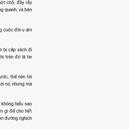
ột chỗ, đầy rẫy
ng quanh, và bên
ng cuộc đời u ám
 bị cặp sách đi
hị trên đó là tin
rước, thế nên tôi
 tới nó, nhưng mà
g không hiểu sao
àm gì để cho hết
đèn đường nghịch