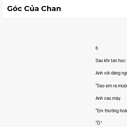
Góc Của Chan
6
Sau khi tan học
Anh với dáng ng
“Sao em ra muộ
Anh cau mày.
“Em thường hoàn
“Ồ.”