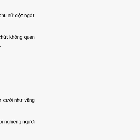
 phụ nữ đột ngột
 chút không quen
.
ỉm cười như vầng
tôi nghiêng người