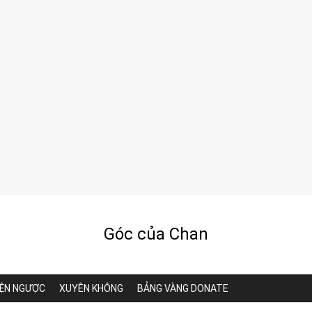
Góc của Chan
ỆN NGƯỢC
XUYÊN KHÔNG
BẢNG VÀNG DONATE