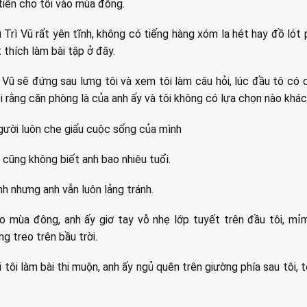
tiên cho tôi vào mùa đông.
Trì Vũ rất yên tĩnh, không có tiếng hàng xóm la hét hay đồ lót
t thích làm bài tập ở đây.
ì Vũ sẽ đứng sau lưng tôi và xem tôi làm câu hỏi, lúc đầu tô có
i rằng căn phòng là của anh ấy và tôi không có lựa chọn nào khác
gười luôn che giấu cuộc sống của mình
 cũng không biết anh bao nhiêu tuổi.
anh nhưng anh vẫn luôn lảng tránh.
ào mùa đông, anh ấy giơ tay vỗ nhẹ lớp tuyết trên đầu tôi, m
g treo trên bầu trời.
tôi làm bài thi muộn, anh ấy ngủ quên trên giường phía sau tôi, 