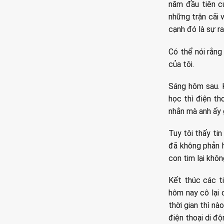
năm đầu tiên c
những trận cãi 
cạnh đó là sự ra
Có thể nói rằng
của tôi.
Sáng hôm sau. 
học thì điện tho
nhắn mà anh ấy g
Tuy tôi thấy tin
đã không phản hồ
con tim lại khô
Kết thúc các ti
hôm nay cô lại 
thời gian thì n
điện thoại di độ