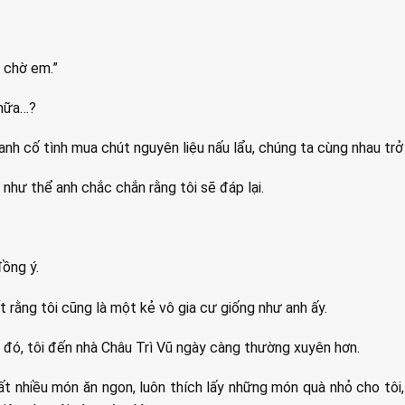
h chờ em.”
 nữa…?
anh cố tình mua chút nguyên liệu nấu lẩu, chúng ta cùng nhau trở 
 như thể anh chắc chắn rằng tôi sẽ đáp lại.
đồng ý.
ết rằng tôi cũng là một kẻ vô gia cư giống như anh ấy.
đó, tôi đến nhà Châu Trì Vũ ngày càng thường xuyên hơn.
ất nhiều món ăn ngon, luôn thích lấy những món quà nhỏ cho tôi,