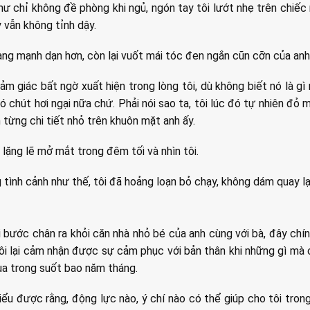
ư chỉ không đề phòng khi ngủ, ngón tay tôi lướt nhẹ trên chiếc
y vẫn không tỉnh dậy.
càng mạnh dạn hơn, còn lại vuốt mái tóc đen ngắn cũn cỡn của an
ảm giác bất ngờ xuất hiện trong lòng tôi, dù không biết nó là g
ó chút hơi ngại nữa chứ. Phải nói sao ta, tôi lúc đó tự nhiên đỏ mặ
từng chi tiết nhỏ trên khuôn mặt anh ấy.
 lặng lẽ mở mắt trong đêm tối và nhìn tôi.
 tình cảnh như thế, tôi đã hoảng loạn bỏ chạy, không dám quay lại
 bước chân ra khỏi căn nhà nhỏ bé của anh cùng với bà, đây chính
ôi lại cảm nhận được sự cảm phục với bản thân khi những gì mà c
ua trong suốt bao năm tháng.
iểu được rằng, động lực nào, ý chí nào có thể giúp cho tôi tro