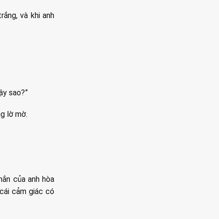
rắng, và khi anh
vậy sao?”
g lờ mờ.
thắn của anh hòa
cái cảm giác có