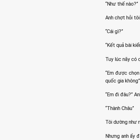
“Như thế nào?”
Anh chợt hỏi tô
“Cái gì?”
“Kết quả bài ki
Tuy lúc nãy có c
“Em được chọn đ
quốc gia không”
“Em đi đâu?” An
“Thành Châu”
Tôi dường như nh
Nhưng anh ấy đã