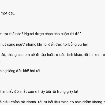
i một câu.
ểm tra thế nào? Người được chọn cho cuộc thi đó.”
hút sững người nhưng khi nói đến đây, tôi bỗng vui lây.
ó, tháng sau em sẽ đi tập huấn ở các tỉnh khác, rồi thi xem 
.
h nghiêng đầu khẽ hỏi tôi.
ìn thấy đôi mắt của anh ấy bối rối trong giây lát.
 điều chỉnh rất nhanh, tôi tự hỏi liệu mình có nhìn nhầm không t