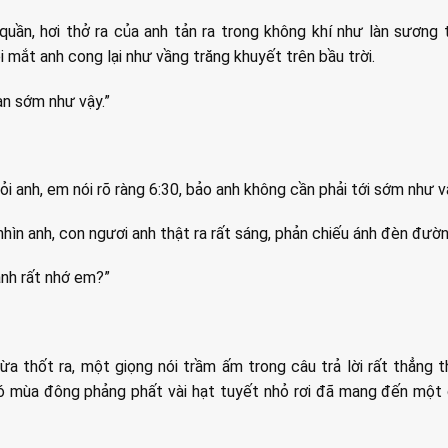
 quần, hơi thở ra của anh tản ra trong không khí như làn sương t
ôi mắt anh cong lại như vầng trăng khuyết trên bầu trời.
n sớm như vậy.”
i anh, em nói rõ ràng 6:30, bảo anh không cần phải tới sớm như 
hìn anh, con ngươi anh thật ra rất sáng, phản chiếu ánh đèn đườn
anh rất nhớ em?”
vừa thốt ra, một giọng nói trầm ấm trong câu trả lời rất thẳng 
ió mùa đông phảng phất vài hạt tuyết nhỏ rơi đã mang đến một 