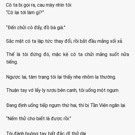
Cô ta bị gọi ra, cau mày nhìn tôi:
“Cô lại tới làm gì?”
“Đến chửi cô đấy, đồ bà già.”
Sắc mặt cô ta lập tức thay đổi, rồi bắt đầu mắng xối xả.
Thế là tôi đứng đó, mặc kệ cô ta chửi mắng suốt nửa
tiếng.
Ngược lại, tâm trạng tôi lại thấy nhẹ nhõm lạ thường.
Thuận tay vớ lấy ly rượu bên cạnh, tôi uống một ngụm.
Đang định uống tiếp ngụm thứ hai, thì bị Tần Viên ngăn lại.
“Nếm thử cho biết là được rồi.”
Tôi đành buông tay, bất đắc dĩ thở dài.