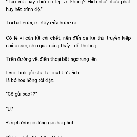
“Tao vừa nãy chửi có lép vế không? Hình như chưa phát
huy hết trình độ.”
Tôi bật cười, rồi đẩy cửa bước ra.
Có lẽ vì cận kề cái chết, nên đến cả kẻ thù truyền kiếp
nhiều năm, nhìn qua, cũng thấy… dễ thương.
Trên đường về, điện thoại bất ngờ rung lên.
Lâm Tĩnh gửi cho tôi một bức ảnh:
là bó hoa hồng tôi đặt.
“Cô gửi sao??”
“Ừ.”
Đối phương im lặng gần hai phút.