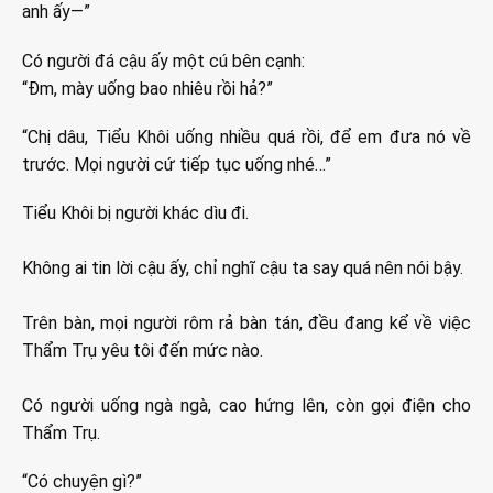
anh ấy—”
Có người đá cậu ấy một cú bên cạnh:
“Đm, mày uống bao nhiêu rồi hả?”
“Chị dâu, Tiểu Khôi uống nhiều quá rồi, để em đưa nó về
trước. Mọi người cứ tiếp tục uống nhé…”
Tiểu Khôi bị người khác dìu đi.
Không ai tin lời cậu ấy, chỉ nghĩ cậu ta say quá nên nói bậy.
Trên bàn, mọi người rôm rả bàn tán, đều đang kể về việc
Thẩm Trụ yêu tôi đến mức nào.
Có người uống ngà ngà, cao hứng lên, còn gọi điện cho
Thẩm Trụ.
“Có chuyện gì?”