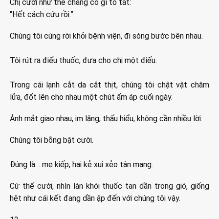
Chị cười như thể chẳng có gì to tát:
“Hết cách cứu rồi.”
Chúng tôi cùng rời khỏi bệnh viện, đi sóng bước bên nhau.
Tôi rút ra điếu thuốc, đưa cho chị một điếu.
Trong cái lạnh cắt da cắt thịt, chúng tôi chật vật châm
lửa, đốt lên cho nhau một chút ấm áp cuối ngày.
Ánh mắt giao nhau, im lặng, thấu hiểu, không cần nhiều lời.
Chúng tôi bỗng bật cười.
Đúng là… mẹ kiếp, hai kẻ xui xẻo tận mạng.
Cứ thế cười, nhìn làn khói thuốc tan dần trong gió, giống
hệt như cái kết đang dần ập đến với chúng tôi vậy.