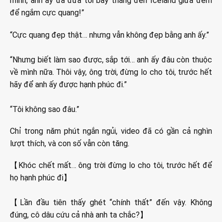
mình, anh ấy đã đưa tôi bay thẳng đến Iceland giữa đêm
để ngắm cực quang!”
“Cực quang đẹp thật… nhưng vẫn không đẹp bằng anh ấy.”
“Nhưng biết làm sao được, sắp tới… anh ấy đâu còn thuộc
về mình nữa. Thôi vậy, ông trời, đừng lo cho tôi, trước hết
hãy để anh ấy được hạnh phúc đi.”
“Tôi không sao đâu.”
Chỉ trong năm phút ngắn ngủi, video đã có gần cả nghìn
lượt thích, và con số vẫn còn tăng.
【Khóc chết mất… ông trời đừng lo cho tôi, trước hết để
họ hạnh phúc đi】
【Lần đầu tiên thấy ghét “chính thất” đến vậy. Không
đúng, cô dâu cứu cả nhà anh ta chắc?】