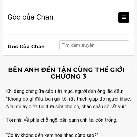
Skip
to
Góc của Chan
content
Góc Của Chan
BÊN ANH ĐẾN TẬN CÙNG THẾ GIỚI –
CHƯƠNG 3
Khi đang chờ giữa các tiết mục, người đàn ông lắc đầu:
“Không có gì đâu, bạn gái tôi rất thích giúp đỡ người khác.
Nếu cô ấy biết tôi đưa sữa cho cô, chắc chắn sẽ rất vui.”
Tôi nhìn về phía chỗ ngồi bên cạnh anh ta, còn trống.
“Cô ấy không đến xem hòa nhạc cùng sao?”