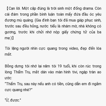
【Cạn lời. Một cặp đúng là trời sinh một đống drama. Còn
cái đám trong phần bình luận toàn mấy đứa đầu óc yêu
đương mù quáng. (Gia đình bạn tôi đã mua giáp phục sinh,
trước sau đều hỏng, nước tiểu là nhám mờ, nhà không có
gương, trước khi chửi nhớ nộp giấy chứng tử của ba
mẹ.)】
Tôi lặng người nhìn cực quang trong video, đẹp đến lóa
mắt.
Bỗng dưng tôi nhớ lại năm tôi 19 tuổi, khi còn rúc trong
lòng Thẩm Trụ, mắt dán vào màn hình tivi, ngập tràn ao
ước:
“Thẩm Trụ, sau này nếu anh có tiền, cũng dẫn em đi ngắm
cực quang nhé?”
“Ừ, được.”