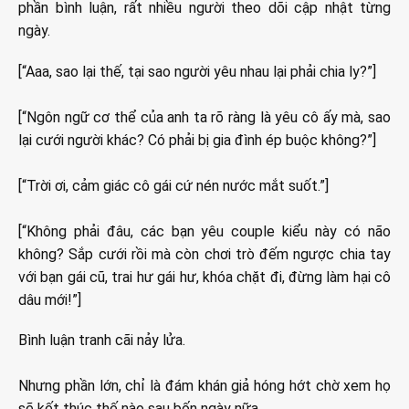
phần bình luận, rất nhiều người theo dõi cập nhật từng
ngày.
[“Aaa, sao lại thế, tại sao người yêu nhau lại phải chia ly?”]
[“Ngôn ngữ cơ thể của anh ta rõ ràng là yêu cô ấy mà, sao
lại cưới người khác? Có phải bị gia đình ép buộc không?”]
[“Trời ơi, cảm giác cô gái cứ nén nước mắt suốt.”]
[“Không phải đâu, các bạn yêu couple kiểu này có não
không? Sắp cưới rồi mà còn chơi trò đếm ngược chia tay
với bạn gái cũ, trai hư gái hư, khóa chặt đi, đừng làm hại cô
dâu mới!”]
Bình luận tranh cãi nảy lửa.
Nhưng phần lớn, chỉ là đám khán giả hóng hớt chờ xem họ
sẽ kết thúc thế nào sau bốn ngày nữa.