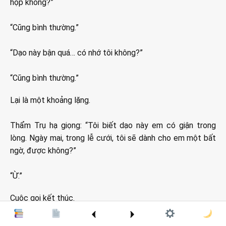
hộp không?”
“Cũng bình thường.”
“Dạo này bận quá… có nhớ tôi không?”
“Cũng bình thường.”
Lại là một khoảng lặng.
Thẩm Trụ hạ giọng: “Tôi biết dạo này em có giận trong
lòng. Ngày mai, trong lễ cưới, tôi sẽ dành cho em một bất
ngờ, được không?”
“Ừ.”
Cuộc gọi kết thúc.
Tôi ra khỏi nhà, bắt một chiếc taxi, thẳng đường đến nghĩa