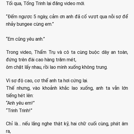
Tối qua, Tống Trinh lại đăng video mới.
“Đếm ngược 5 ngày, cảm ơn anh đã cố vượt qua nỗi sợ để
nhảy bungee cùng em.”
“Em cũng yêu anh.”
Trong video, Thẩm Trụ và cô ta cùng buộc dây an toàn,
đứng trên đài cao hàng trăm mét,
ôm chặt lấy nhau, rồi lao mình xuống không trung.
Vì sợ độ cao, cơ thể anh ta hơi cứng lại.
Thế nhưng, vào khoảnh khắc lao xuống, anh ta vẫn lớn
tiếng hét lên:
“Anh yêu em!”
“Trinh Trinh!”
Chỉ là… nếu lắng nghe thật kỹ, hai chữ cuối cùng, phát âm
ra,