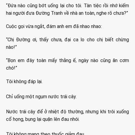
“Đứa nào cũng bớt uống lại cho tôi. Tàn tiệc rồi nhớ kiếm
hai người đưa Đường Tranh về nhà an toàn, nghe rõ chưa?”
Cuộc gọi vừa ngắt, đám anh em đã nhao nhao:
“Chị Đường ơi, thấy chưa, đại ca lo cho chị biết chừng
nào!”
“Bọn em đây toàn mấy thằng ế, ngày nào cũng ăn cơm
chó!”
Tôi không đáp lại.
Chỉ uống một ngụm nước trái cây.
Nước trái cây để ở nhiệt độ thường, nhưng khi trôi xuống
cổ họng, bụng lại quặn lên đau nhói.
Tôi không mang theo thuốc giảm đau.