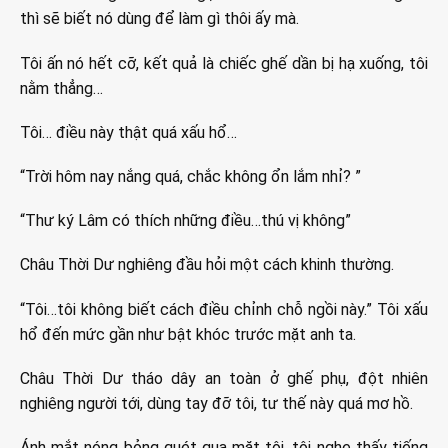
thì sẽ biết nó dùng để làm gì thôi ấy mà.
Tôi ấn nó hết cỡ, kết quả là chiếc ghế dần bị hạ xuống, tôi
nằm thẳng…
Tôi… điều này thật quá xấu hổ…
“Trời hôm nay nắng quá, chắc không ổn lắm nhỉ? ”
“Thư ký Lâm có thích những điều…thú vị không”
Châu Thời Dư nghiêng đầu hỏi một cách khinh thường.
“Tôi…tôi không biết cách điều chỉnh chỗ ngồi này.” Tôi xấu
hổ đến mức gần như bật khóc trước mặt anh ta.
Châu Thời Dư tháo dây an toàn ở ghế phụ, đột nhiên
nghiêng người tới, dùng tay đỡ tôi, tư thế này quá mơ hồ.
Ánh mắt nóng bỏng quét qua mặt tôi, tôi nghe thấy tiếng