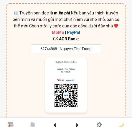
Truyện bạn đọc là
miễn phí
Nếu bạn yêu thích truyện
bên mình và muốn gửi một chút niềm vui nho nhỏ, bạn có
thể mời Chan một ly cafe qua các cổng dưới đây nha
MoMo
|
PayPal
CK
ACB Bank:
Một chút niềm vui nho nhỏ thôi, là Chan sẵn sàng làm cả đêm