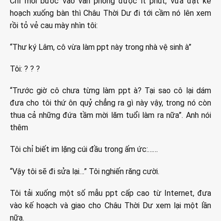
Chỉ mới bước vào văn phòng được ít phút, vừa đặt kế
hoạch xuống bàn thì Châu Thời Dư đi tới cầm nó lên xem
rồi tỏ vẻ cau mày nhìn tôi:
“Thư ký Lâm, cô vừa làm ppt này trong nhà vệ sinh à”
Tôi: ? ? ?
“Trước giờ cô chưa từng làm ppt à? Tại sao cô lại dám
đưa cho tôi thứ ôn quỷ chẳng ra gì này vậy, trong nó còn
thua cả những đứa tầm mời lăm tuổi làm ra nữa”. Anh nói
thêm
Tôi chỉ biết im lặng cúi đầu trong ấm ức:……
“Vậy tôi sẽ đi sửa lại…” Tôi nghiến răng cười.
Tôi tải xuống một số mẫu ppt cấp cao từ Internet, đưa
vào kế hoạch và giao cho Châu Thời Dư xem lại một lần
nữa.