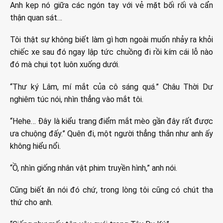
Anh kẹp nó giữa các ngón tay với vẻ mặt bối rối và cẩn
thận quan sát…
Tôi thật sự không biết làm gì hơn ngoài muốn nhảy ra khỏi
chiếc xe sau đó ngay lập tức chuồng đi rồi kím cái lỗ nào
đó mà chụi tọt luôn xuống dưới.
“Thư ký Lâm, mí mắt của cô sáng quá.” Châu Thời Dư
nghiêm túc nói, nhìn thẳng vào mắt tôi.
“Hehe… Đây là kiểu trang điểm mắt mèo gần đây rất được
ưa chuộng đấy.” Quên đi, một người thẳng thắn như anh ấy
không hiểu nổi.
“Ồ, nhìn giống nhân vật phim truyền hình,” anh nói.
Cũng biết ăn nói đó chứ, trong lòng tôi cũng có chút tha
thứ cho anh.