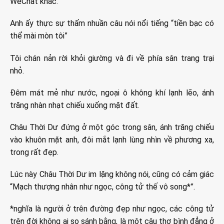
WeChat khác.
Anh ấy thực sự thấm nhuần câu nói nổi tiếng “tiền bạc có
thể mài mòn tôi”
Tôi chán nản rời khỏi giường và đi về phía sân trang trại
nhỏ.
Đêm mát mẻ như nước, ngoại ô không khí lạnh lẽo, ánh
trăng nhàn nhạt chiếu xuống mặt đất.
Châu Thời Dư đứng ở một góc trong sân, ánh trăng chiếu
vào khuôn mặt anh, đôi mắt lạnh lùng nhìn về phương xa,
trong rất đẹp.
Lúc này Châu Thời Dư im lặng không nói, cũng có cảm giác
“Mạch thượng nhân như ngọc, công tử thế vô song*”.
*nghĩa là người ở trên đường đẹp như ngọc, các công tử
trên đời không ai so sánh bằng, là một câu thơ bình đẳng ở