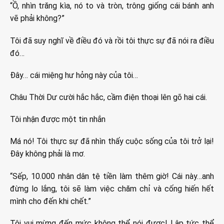
“Ồ, nhìn trăng kìa, nó to và tròn, trông giống cái bánh anh
vẽ phải không?”
Tôi đã suy nghĩ về điều đó và rồi tôi thực sự đã nói ra điều
đó…
Đây… cái miệng hư hỏng này của tôi…
Châu Thời Dư cười hắc hắc, cầm điện thoại lên gõ hai cái.
Tôi nhận được một tin nhắn
Má nó! Tôi thực sự đã nhìn thấy cuộc sống của tôi trở lại!
Đây không phải là mơ.
“Sếp, 10.000 nhân dân tệ tiền làm thêm giờ! Cái này…anh
đừng lo lắng, tôi sẽ làm việc chăm chỉ và cống hiến hết
mình cho đến khi chết.”
Tôi vui mừng đến mức không thể nói được! Lập tức thể