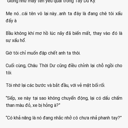
“Giống như mấy tên yêu quái trong Tây Du Ký.”
Mẹ nó…cái tên vô lại này…anh ta đây là đang chê tôi xấu
đấy à
Bầu không khí mơ hồ lúc nãy đã biến mất, thay vào đó là
sự xấu hổ.
Giờ tôi chỉ muốn đập chết anh ta thôi.
Cuối cùng, Châu Thời Dư cũng điều chỉnh lại chỗ ngồi cho
tôi.
Tôi nhớ lại các bước và bắt đầu, với vẻ mặt bối rối.
“Sếp, xe này tại sao không chuyển động, lại có dấu chấm
than màu đỏ, xe bị hỏng à?”
“Có khả năng là nó đang nhắc nhở cô chưa nhả phanh tay?”