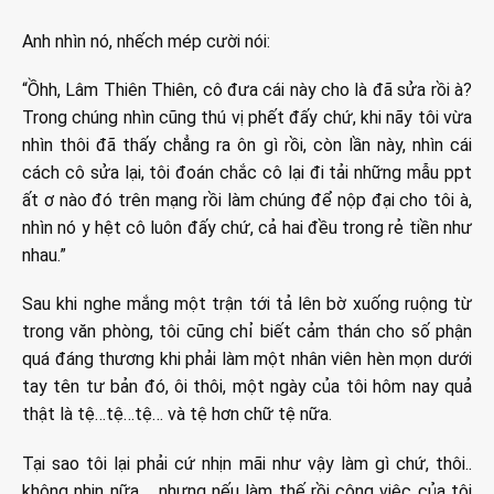
Anh nhìn nó, nhếch mép cười nói:
“Ồhh, Lâm Thiên Thiên, cô đưa cái này cho là đã sửa rồi à?
Trong chúng nhìn cũng thú vị phết đấy chứ, khi nãy tôi vừa
nhìn thôi đã thấy chẳng ra ôn gì rồi, còn lần này, nhìn cái
cách cô sửa lại, tôi đoán chắc cô lại đi tải những mẫu ppt
ất ơ nào đó trên mạng rồi làm chúng để nộp đại cho tôi à,
nhìn nó y hệt cô luôn đấy chứ, cả hai đều trong rẻ tiền như
nhau.”
Sau khi nghe mắng một trận tới tả lên bờ xuống ruộng từ
trong văn phòng, tôi cũng chỉ biết cảm thán cho số phận
quá đáng thương khi phải làm một nhân viên hèn mọn dưới
tay tên tư bản đó, ôi thôi, một ngày của tôi hôm nay quả
thật là tệ…tệ…tệ… và tệ hơn chữ tệ nữa.
Tại sao tôi lại phải cứ nhịn mãi như vậy làm gì chứ, thôi..
không nhịn nữa,… nhưng nếu làm thế rồi công việc của tôi