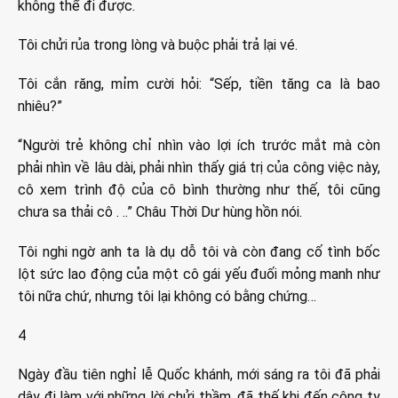
không thể đi được.
Tôi chửi rủa trong lòng và buộc phải trả lại vé.
Tôi cắn răng, mỉm cười hỏi: “Sếp, tiền tăng ca là bao
nhiêu?”
“Người trẻ không chỉ nhìn vào lợi ích trước mắt mà còn
phải nhìn về lâu dài, phải nhìn thấy giá trị của công việc này,
cô xem trình độ của cô bình thường như thế, tôi cũng
chưa sa thải cô . ..” Châu Thời Dư hùng hồn nói.
Tôi nghi ngờ anh ta là dụ dỗ tôi và còn đang cố tình bốc
lột sức lao động của một cô gái yếu đuối mỏng manh như
tôi nữa chứ, nhưng tôi lại không có bằng chứng…
4
Ngày đầu tiên nghỉ lễ Quốc khánh, mới sáng ra tôi đã phải
dậy đi làm với những lời chửi thầm, đã thế khi đến công ty