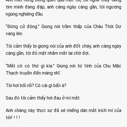
tim mình đang đập, anh càng ngày càng gần, tôi ngượng
ngùng nghiêng đầu.
“Đừng cử động.” Giọng nói trầm thấp của Châu Thời Dư
vang lên.
Tôi cảm thấy bị giọng nói của anh đốt cháy, anh càng ngày
càng gần, tôi đỏ mặt nhắm mắt lại chờ đợi…
“Mắt cô có thứ gì kìa.” Giọng nói từ tính của Chu Mặc
Thạch truyền đến màng nhĩ.
Tôi hơi bối rối? Có cái gì bẩn à?
Sau đó tôi cảm thấy hơi đau ở mí mắt.
Anh chàng này thực sự đã xé miếng dán mắt kích mí của
tôi! ! ! !