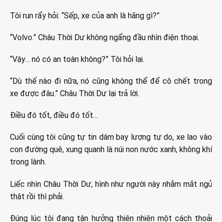
Tôi run rẩy hỏi: “Sếp, xe của anh là hãng gì?”
“Volvo.” Châu Thời Dư không ngẩng đầu nhìn điện thoại.
“Vậy… nó có an toàn không?” Tôi hỏi lại.
“Dù thế nào đi nữa, nó cũng không thể để cô chết trong
xe được đâu.” Châu Thời Dư lại trả lời.
Điều đó tốt, điều đó tốt…
Cuối cùng tôi cũng tự tin dám bay lượng tự do, xe lao vào
con đường quê, xung quanh là núi non nước xanh, không khí
trong lành.
Liếc nhìn Châu Thời Dư, hình như người này nhắm mắt ngủ
thật rồi thì phải.
Đúng lúc tôi đang tận hưởng thiên nhiên một cách thoải