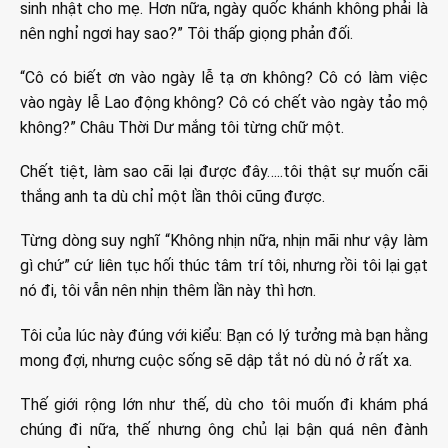
sinh nhật cho mẹ. Hơn nữa, ngày quốc khánh không phải là
nên nghỉ ngơi hay sao?” Tôi thấp giọng phản đối.
“Cô có biết ơn vào ngày lễ tạ ơn không? Cô có làm việc
vào ngày lễ Lao động không? Cô có chết vào ngày tảo mộ
không?” Châu Thời Dư mắng tôi từng chữ một.
Chết tiệt, làm sao cãi lại được đây…..tôi thật sự muốn cãi
thắng anh ta dù chỉ một lần thôi cũng được.
Từng dòng suy nghĩ “Không nhịn nữa, nhịn mãi như vậy làm
gì chứ” cứ liên tục hối thúc tâm trí tôi, nhưng rồi tôi lại gạt
nó đi, tôi vẫn nên nhịn thêm lần này thì hơn.
Tôi của lúc này đúng với kiểu: Bạn có lý tưởng mà bạn hằng
mong đợi, nhưng cuộc sống sẽ dập tắt nó dù nó ở rất xa.
Thế giới rộng lớn như thế, dù cho tôi muốn đi khám phá
chúng đi nữa, thế nhưng ông chủ lại bận quá nên đành