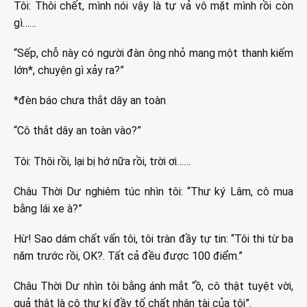
Tôi: Thôi chết, mình nói vậy là tự vả vô mặt mình rồi còn
gì……
“Sếp, chỗ này có người đàn ông nhỏ mang một thanh kiếm
lớn*, chuyện gì xảy ra?”
*đèn báo chưa thắt dây an toàn
“Cô thắt dây an toàn vào?”
Tôi: Thôi rồi, lại bị hớ nữa rồi, trời ơi……
Châu Thời Dư nghiêm túc nhìn tôi: “Thư ký Lâm, cô mua
bằng lái xe à?”
Hừ! Sao dám chất vấn tôi, tôi tràn đầy tự tin: “Tôi thi từ ba
năm trước rồi, OK?. Tất cả đều được 100 điểm.”
Châu Thời Dư nhìn tôi bằng ánh mắt “ồ, cô thật tuyệt vời,
quả thật là cô thư kí đầy tố chất nhân tài của tôi”.