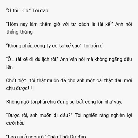
“Ờ thì… Có.” Tôi đáp.
“Hôm nay làm thêm giờ với tư cách là tài xế.” Anh nói
thẳng thừng.
“Không phải…công ty có tài xế sao” Tôi bối rối.
“Ồ… tài xế đi du lịch rồi.” Anh vẫn nói mà không ngẩng đầu
lên.
Chết tiệt…tôi thật muốn đá cho anh một cái thật đau mới
chịu được! ! !
Không ngờ tôi phải chịu đựng sự bất công lớn như vậy.
“Được rồi, anh muốn đi đâu?” Tôi nghiến răng nghiến lợi
cười hỏi.
“Leo núi ở ngoại ô.” Châu Thời Dư đáp.