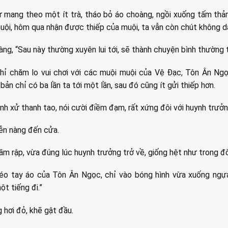
 mang theo một ít trà, tháo bỏ áo choàng, ngồi xuống tấm thảm
muội, hôm qua nhận được thiếp của muội, ta vẫn còn chút không dá
àng, “Sau này thường xuyên lui tới, sẽ thành chuyện bình thường t
hỉ chăm lo vui chơi với các muội muội của Vệ Đạc, Tôn Ân Ngọ
bản chỉ có ba lần ta tới một lần, sau đó cũng ít gửi thiếp hơn.
h xử thanh tao, nói cười điềm đạm, rất xứng đôi với huynh trưởn
iễn nàng đến cửa.
ầm rập, vừa đúng lúc huynh trưởng trở về, giống hệt như trong đờ
kéo tay áo của Tôn Ân Ngọc, chỉ vào bóng hình vừa xuống ngựa,
t tiếng đi.”
hơi đỏ, khẽ gật đầu.