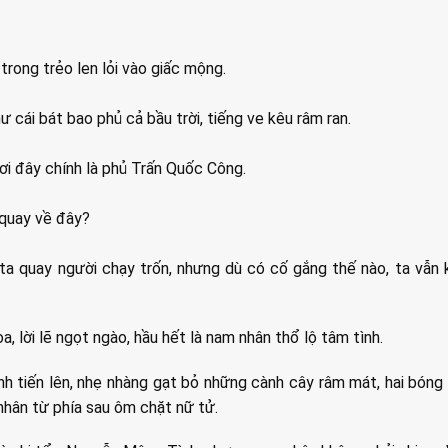
 trong trẻo len lỏi vào giấc mộng.
ư cái bát bao phủ cả bầu trời, tiếng ve kêu râm ran.
nơi đây chính là phủ Trấn Quốc Công.
 quay về đây?
ta quay người chạy trốn, nhưng dù có cố gắng thế nào, ta vẫn
, lời lẽ ngọt ngào, hầu hết là nam nhân thổ lộ tâm tình.
nh tiến lên, nhẹ nhàng gạt bỏ những cành cây râm mát, hai bóng 
nhân từ phía sau ôm chặt nữ tử.