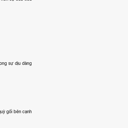
rong sự dịu dàng
quỳ gối bên cạnh