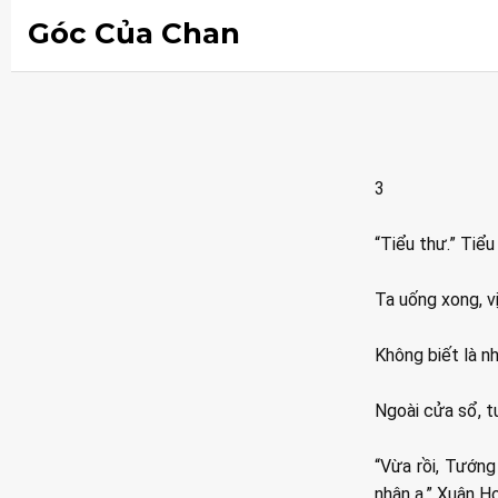
Góc Của Chan
3
“Tiểu thư.” Tiể
Ta uống xong, v
Không biết là n
Ngoài cửa sổ, tu
“Vừa rồi, Tướng
nhân ạ.” Xuân Ho