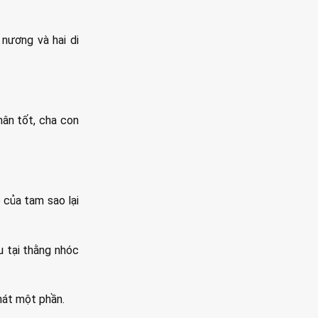
nương và hai di
hân tốt, cha con
 của tam sao lại
u tại thằng nhóc
hát một phần.