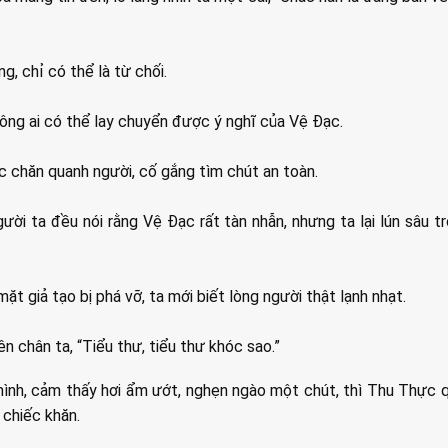
g, chỉ có thể là từ chối.
hông ai có thể lay chuyển được ý nghĩ của Vệ Đạc.
c chăn quanh người, cố gắng tìm chút an toàn.
gười ta đều nói rằng Vệ Đạc rất tàn nhẫn, nhưng ta lại lún sâu t
ặt giả tạo bị phá vỡ, ta mới biết lòng người thật lạnh nhạt.
n chân ta, “Tiểu thư, tiểu thư khóc sao.”
ình, cảm thấy hơi ẩm ướt, nghẹn ngào một chút, thì Thu Thực 
chiếc khăn.