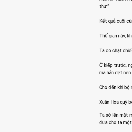
thư.”
Kết quả cuối cùn
Thế gian này, k
Ta co chặt chiế
Ở kiếp trước, n
mà hắn dệt nên.
Cho đến khi bộ m
Xuân Hoa quỳ bê
Ta sờ lên mặt m
đưa cho ta một 