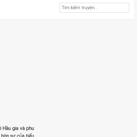
i Hầu gia và phu
ề hôn sự của tiểu