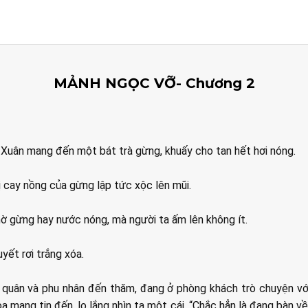
MẢNH NGỌC VỠ- Chương 2
u Xuân mang đến một bát trà gừng, khuấy cho tan hết hơi nóng.
ị cay nồng của gừng lập tức xộc lên mũi.
hờ gừng hay nước nóng, mà người ta ấm lên không ít.
yết rơi trắng xóa.
 quân và phu nhân đến thăm, đang ở phòng khách trò chuyện vớ
a mang tin đến, lo lắng nhìn ta một cái, “Chắc hẳn là đang bàn v