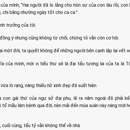
h của mình, “Hai người đã lo lắng cho hôn sự của con lâu rồi, con
, chi bằng nhường ngày tốt cho ca ca.”
nh trưởng của tôi.
ồng ý nhưng cũng không từ chối, chứng tỏ vẫn còn cơ hội.
ại một đời, ta quyết không để những người bên cạnh lặp lại vết x
ĩa của mình, mời vị tiểu thư sẽ là đại tẩu tương lai của ta là
 vừa ló rạng, nàng thiếu nữ xinh đẹp đã xuất hiện.
 con gái thứ của ngự sử đại phu, lẽ ra năm ngoái đã phải kế
ì tổ mẫu lâm bệnh qua đời, nên mãi đến mùa xuân này nàng mới ho
, cuối cùng, tẩu tỷ vẫn không thể về nhà.