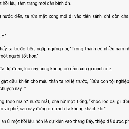
 hồi lâu, tâm trạng mới dần bình ổn.
nước đến, ta rửa mặt xong mới đi vào tiền sảnh, chỉ còn cha 
 Y.”
hấy ta trước tiên, ngập ngừng nói, “Trong thành có nhiều nam n
một người tốt hơn.”
đã dự đoán, lúc này cũng không có cảm xúc gì mạnh mẽ.
gật đầu, khiến cho mẫu thân ta rơi lệ trước, “Đứa con tội nghiệp
 chuyện này…”
ng theo mà rơi nước mắt, cha hừ một tiếng, “Khóc lóc cái gì, đề
âm vô phế, sau này đừng có trách ta không khách khí.”
an ủi một hồi lâu, hôn lễ dự kiến vào tháng Bảy, thiệp đã được p