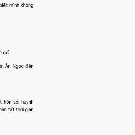
 biết mình không
e đổ.
 Tôn Ân Ngọc đến
t hôn với huynh
àn tất thời gian