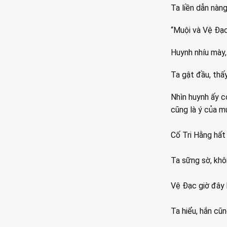
Ta liền dẫn nàng
“Muội và Vệ Đạc
Huynh nhíu mày,
Ta gật đầu, thấ
Nhìn huynh ấy có
cũng là ý của m
Cố Tri Hằng hất 
Ta sững sờ, khô
Vệ Đạc giờ đây 
Ta hiểu, hắn cũn