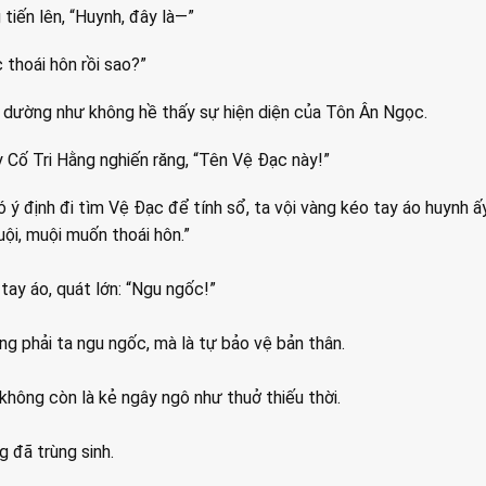
 tiến lên, “Huynh, đây là—”
 thoái hôn rồi sao?”
 dường như không hề thấy sự hiện diện của Tôn Ân Ngọc.
y Cố Tri Hằng nghiến răng, “Tên Vệ Đạc này!”
 ý định đi tìm Vệ Đạc để tính sổ, ta vội vàng kéo tay áo huynh ấy 
uội, muội muốn thoái hôn.”
tay áo, quát lớn: “Ngu ngốc!”
ng phải ta ngu ngốc, mà là tự bảo vệ bản thân.
không còn là kẻ ngây ngô như thuở thiếu thời.
g đã trùng sinh.