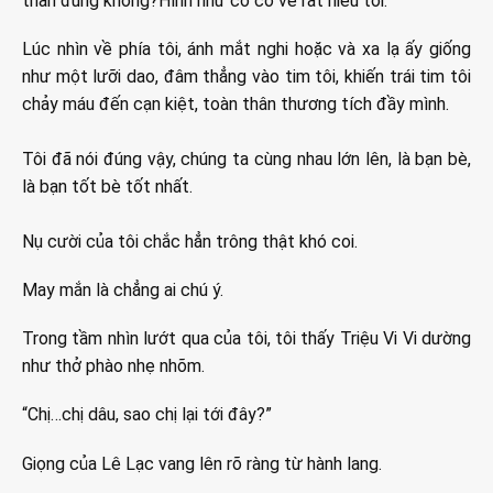
thân đúng không?Hình như cô có vẻ rất hiểu tôi.”
Lúc nhìn về phía tôi, ánh mắt nghi hoặc và xa lạ ấy giống
như một lưỡi dao, đâm thẳng vào tim tôi, khiến trái tim tôi
chảy máu đến cạn kiệt, toàn thân thương tích đầy mình.
Tôi đã nói đúng vậy, chúng ta cùng nhau lớn lên, là bạn bè,
là bạn tốt bè tốt nhất.
Nụ cười của tôi chắc hẳn trông thật khó coi.
May mắn là chẳng ai chú ý.
Trong tầm nhìn lướt qua của tôi, tôi thấy Triệu Vi Vi dường
như thở phào nhẹ nhõm.
“Chị…chị dâu, sao chị lại tới đây?”
Giọng của Lê Lạc vang lên rõ ràng từ hành lang.