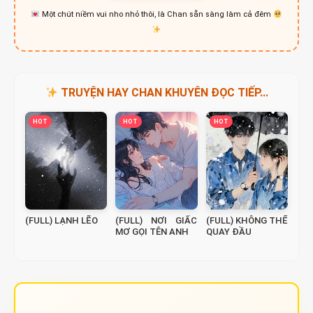
Một chút niềm vui nho nhỏ thôi, là Chan sẵn sàng làm cả đêm
TRUYỆN HAY CHAN KHUYÊN ĐỌC TIẾP...
HOT
HOT
HOT
(FULL) LẠNH LẼO
(FULL) NƠI GIẤC
(FULL) KHÔNG THỂ
MƠ GỌI TÊN ANH
QUAY ĐẦU