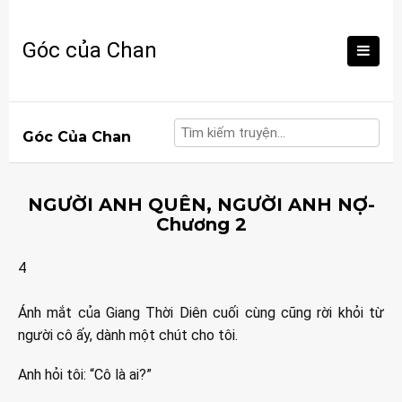
Skip
to
Góc của Chan
content
Góc Của Chan
NGƯỜI ANH QUÊN, NGƯỜI ANH NỢ-
Chương 2
4
Ánh mắt của Giang Thời Diên cuối cùng cũng rời khỏi từ
người cô ấy, dành một chút cho tôi.
Anh hỏi tôi: “Cô là ai?”