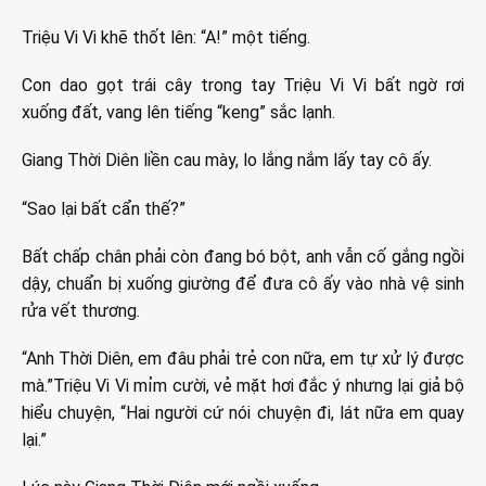
Triệu Vi Vi khẽ thốt lên: “A!” một tiếng.
Con dao gọt trái cây trong tay Triệu Vi Vi bất ngờ rơi
xuống đất, vang lên tiếng “keng” sắc lạnh.
Giang Thời Diên liền cau mày, lo lắng nắm lấy tay cô ấy.
“Sao lại bất cẩn thế?”
Bất chấp chân phải còn đang bó bột, anh vẫn cố gắng ngồi
dậy, chuẩn bị xuống giường để đưa cô ấy vào nhà vệ sinh
rửa vết thương.
“Anh Thời Diên, em đâu phải trẻ con nữa, em tự xử lý được
mà.”Triệu Vi Vi mỉm cười, vẻ mặt hơi đắc ý nhưng lại giả bộ
hiểu chuyện, “Hai người cứ nói chuyện đi, lát nữa em quay
lại.”