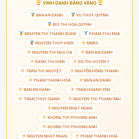
VINH DANH BẢNG VÀNG
BAN AN DANH
VU THUY QUYNH
BUI THI HOA QUYNH
NGUYEN THI THANH XUAN
PHAM THU NGA
NGUYEN THUY HIEN
MWEO
NGUYEN THI NHU HA
BAN AN DANH
DANG THI HIEN
DO THI HUYEN T
TRẦN THỊ NGUYỆT
NGUYỄN HỒNG THANH
PHẠM THANH HOÀ
BAN AN DANH
BAN AN DANH
TRAN HOANG YEN
TRAN THUY GIANG
NGUYEN THI THANH MAI
NGUYEN NHAT NGAN
KHONG THI PHUONG ANH
KHONG THI PHUONG ANH
NGUYEN NHAT NGAN
PHẠM THANH HOÀ