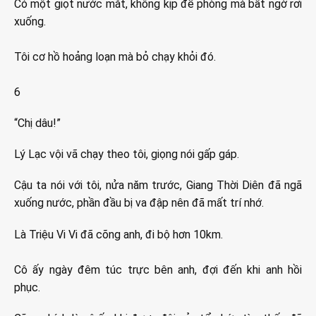
Có một giọt nước mắt, không kịp đề phòng mà bất ngờ rơi
xuống.
Tôi cơ hồ hoảng loạn mà bỏ chạy khỏi đó.
6
“Chị dâu!”
Lý Lạc vội vã chạy theo tôi, giọng nói gấp gáp.
Cậu ta nói với tôi, nửa năm trước, Giang Thời Diên đã ngã
xuống nước, phần đầu bị va đập nên đã mất trí nhớ.
Là Triệu Vi Vi đã cõng anh, đi bộ hơn 10km.
Cô ấy ngày đêm túc trực bên anh, đợi đến khi anh hồi
phục.