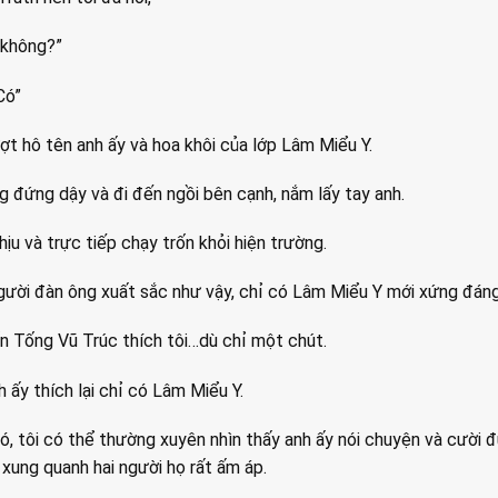
i không?”
Có”
ượt hô tên anh ấy và hoa khôi của lớp Lâm Miểu Y.
 đứng dậy và đi đến ngồi bên cạnh, nắm lấy tay anh.
hịu và trực tiếp chạy trốn khỏi hiện trường.
gười đàn ông xuất sắc như vậy, chỉ có Lâm Miểu Y mới xứng đáng 
n Tống Vũ Trúc thích tôi…dù chỉ một chút.
 ấy thích lại chỉ có Lâm Miểu Y.
, tôi có thể thường xuyên nhìn thấy anh ấy nói chuyện và cười 
 xung quanh hai người họ rất ấm áp.