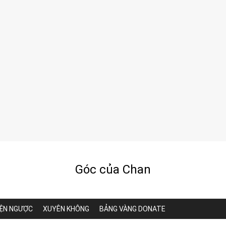
Góc của Chan
ỆN NGƯỢC
XUYÊN KHÔNG
BẢNG VÀNG DONATE