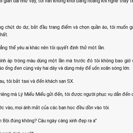
i gian dài như vậy, tôi vẫn không khỏi bàng hoàng khi nghe thấy t
g chút do dự, bắt đầu trang điểm và chọn quần áo, tôi muốn g
hất.
ẳng thể yêu ai khác nên tôi quyết định thử một lần.
kính áp tròng màu dùng một lần mà trước đó tôi không bao giờ 
o ống đen cùng váy hai dây và dùng máy để uốn xoăn sóng lớn.
u, tôi bắt taxi và đến khách sạn SX.
iêng mà Lý Miểu Miểu gửi đến, tôi được người phục vụ dẫn đến 
c vào, mọi ánh mắt của các bạn học đều dồn vào tôi.
nh Bội đúng không? Cậu ngày càng xinh đẹp ra a”