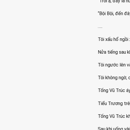
“Trời ạ, đây là 
“Bội Bội, đến đâ
…..
Tôi xấu hổ ngồi
Nửa tiếng sau k
Tôi ngước lên v
Tôi không ngờ, c
Tống Vũ Trúc áy
Tiểu Trương tr
Tống Vũ Trúc kh
Sau khi uống vài