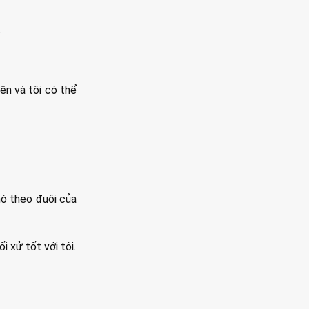
.
iên và tôi có thể
chó theo đuôi của
 xử tốt với tôi.