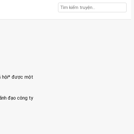
ã hội* được một
lãnh đạo công ty