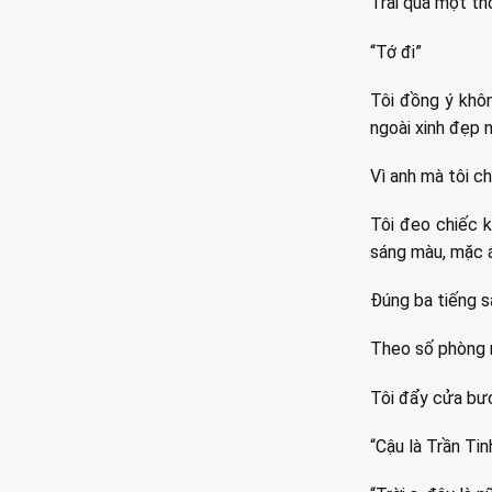
Trải qua một thờ
“Tớ đi”
Tôi đồng ý khôn
ngoài xinh đẹp n
Vì anh mà tôi ch
Tôi đeo chiếc 
sáng màu, mặc á
Đúng ba tiếng sa
Theo số phòng r
Tôi đẩy cửa bướ
“Cậu là Trần Ti