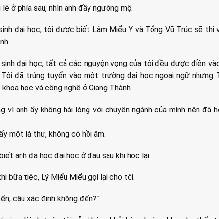
g lẽ ở phía sau, nhìn anh đầy ngưỡng mộ.
sinh đại học, tôi được biết Lâm Miểu Y và Tống Vũ Trúc sẽ thi
nh.
n sinh đại học, tất cả các nguyện vọng của tôi đều được điền và
. Tôi đã trúng tuyển vào một trường đại học ngoại ngữ nhưng T
 khoa học và công nghệ ở Giang Thành.
ng vì anh ấy không hài lòng với chuyên ngành của mình nên đã 
 ấy một lá thư, không có hồi âm.
iết anh đã học đại học ở đâu sau khi học lại.
hi bữa tiệc, Lý Miểu Miểu gọi lại cho tôi.
ến, cậu xác định không đến?”