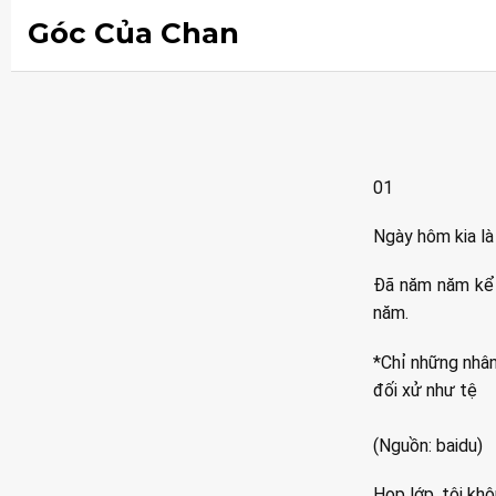
Góc Của Chan
01
Ngày hôm kia là
Đã năm năm kể 
năm.
*Chỉ những nhân
đối xử như tệ
(Nguồn: baidu)
Họp lớp, tôi kh