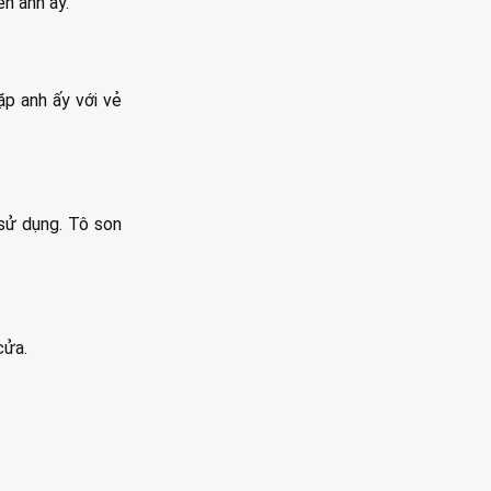
ên anh ấy.
ặp anh ấy với vẻ
sử dụng. Tô son
cửa.