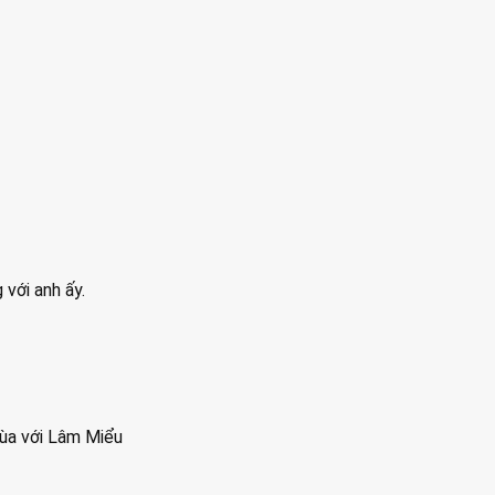
với anh ấy.
đùa với Lâm Miểu