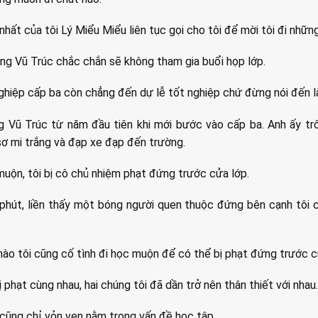
hất của tôi Lý Miểu Miểu liên tục gọi cho tôi để mời tôi đi những
ống Vũ Trúc chắc chắn sẽ không tham gia buổi họp lớp.
nghiệp cấp ba còn chẳng đến dự lễ tốt nghiệp chứ đừng nói đến l
g Vũ Trúc từ năm đầu tiên khi mới bước vào cấp ba. Anh ấy trô
sơ mi trắng và đạp xe đạp đến trường.
muộn, tôi bị cô chủ nhiệm phạt đứng trước cửa lớp.
phút, liền thấy một bóng người quen thuộc đứng bên cạnh tôi c
nào tôi cũng cố tình đi học muộn để có thể bị phạt đứng trước cử
 phạt cùng nhau, hai chúng tôi đã dần trở nên thân thiết với nhau.
 cũng chỉ vỏn vẹn nằm trong vấn đề học tập.