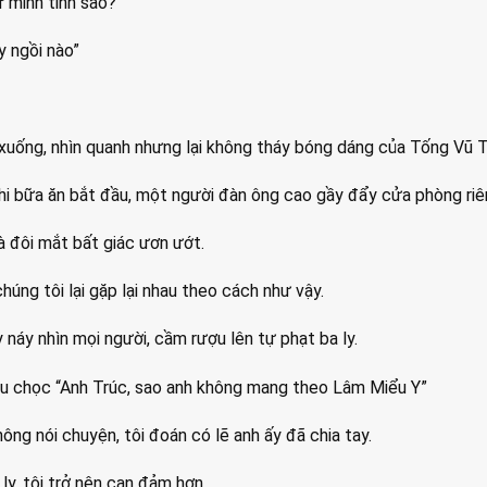
nữ minh tinh sao?”
y ngồi nào”
 xuống, nhìn quanh nhưng lại không tháy bóng dáng của Tống Vũ 
hi bữa ăn bắt đầu, một người đàn ông cao gầy đẩy cửa phòng riên
à đôi mắt bất giác ươn ướt.
húng tôi lại gặp lại nhau theo cách như vậy.
 náy nhìn mọi người, cầm rượu lên tự phạt ba ly.
êu chọc “Anh Trúc, sao anh không mang theo Lâm Miểu Y”
ông nói chuyện, tôi đoán có lẽ anh ấy đã chia tay.
 ly, tôi trở nên can đảm hơn.