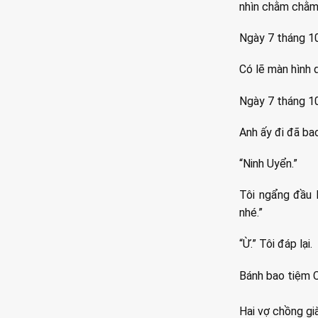
nhìn chằm chằm
Ngày 7 tháng 10
Có lẽ màn hình q
Ngày 7 tháng 1
Anh ấy đi đã ba
“Ninh Uyển.”
Tôi ngẩng đầu 
nhé.”
“Ừ.” Tôi đáp lại.
Bánh bao tiệm C
Hai vợ chồng gi