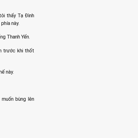
tôi thấy Tạ Đình
 phía này.
ống Thanh Yến.
m trước khi thốt
hế này.
ó muốn bùng lên