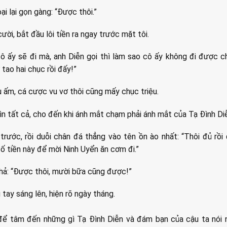
ại lại gọn gàng: “Được thôi.”
ười, bắt đầu lôi tiền ra ngay trước mặt tôi.
cô ấy sẽ đi mà, anh Diễn gọi thì làm sao cô ấy không đi được c
ợ tao hai chục rồi đấy!”
 ấm, cá cược vu vơ thôi cũng mấy chục triệu.
hìn tất cả, cho đến khi ánh mắt chạm phải ánh mắt của Tạ Đình Di
 trước, rồi duỗi chân đá thẳng vào tên ồn ào nhất: “Thôi đủ rồi
ố tiền này để mời Ninh Uyển ăn cơm đi.”
hả: “Được thôi, mười bữa cũng được!”
 tay sáng lên, hiện rõ ngày tháng.
để tâm đến những gì Tạ Đình Diễn và đám bạn của cậu ta nói n