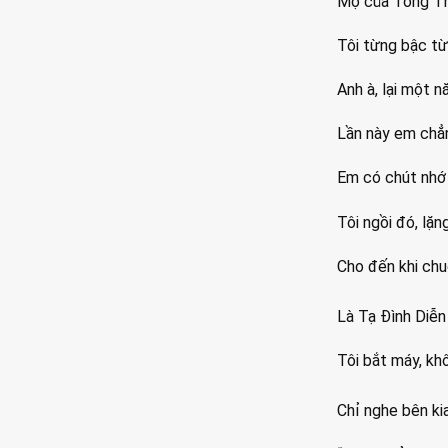
Mộ của Tống Tha
Tôi từng bậc từ
Anh à, lại một n
Lần này em chẳ
Em có chút nhớ 
Tôi ngồi đó, lặ
Cho đến khi chu
Là Tạ Đình Diễn 
Tôi bắt máy, khô
Chỉ nghe bên kia