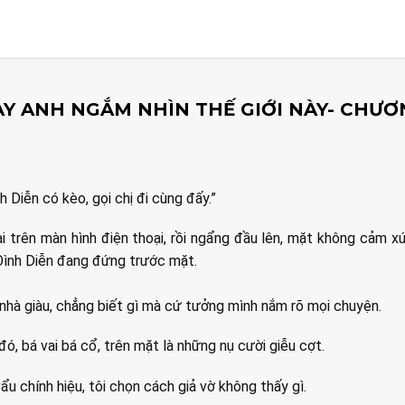
Y ANH NGẮM NHÌN THẾ GIỚI NÀY- CHƯƠ
nh Diễn có kèo, gọi chị đi cùng đấy.”
ại trên màn hình điện thoại, rồi ngẩng đầu lên, mặt không cảm x
Đình Diễn đang đứng trước mặt.
nhà giàu, chẳng biết gì mà cứ tưởng mình nắm rõ mọi chuyện.
ó, bá vai bá cổ, trên mặt là những nụ cười giễu cợt.
u chính hiệu, tôi chọn cách giả vờ không thấy gì.