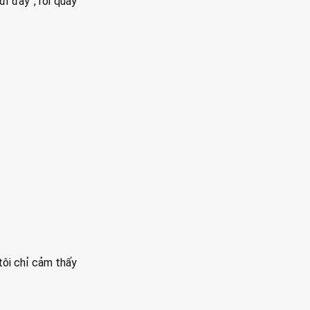
đi đây”, rồi quay
tôi chỉ cảm thấy