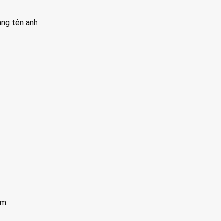
ang tên anh.
am: