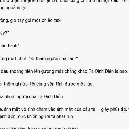
i, mở điện thoại lên rồi lại tắt, cuối cùng chỉ thở ra một câu “Tôi 
ng ngoảnh lại.
ờng, giơ tay gọi một chiếc taxi.
đây?”
ại thành.”
ừng một chút: “Đi thăm người nhà sao?”
g đầu thoáng hiện lên gương mặt chẳng khác Tạ Đình Diễn là bao.
ỏi thêm gì nữa, tôi cũng yên tĩnh được một lúc.
ua nhóm người của Tạ Đình Diễn.
xe, ánh mắt vô tình chạm vào ánh mắt của cậu ta — giây phút đó, 
lạnh đến mức khiến người ta phát run.