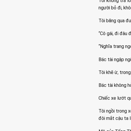
Tôi không trả lờ
người bỏ đi, khô
Tôi băng qua đư
“Cô gái, đi đâu 
“Nghĩa trang ngo
Bác tài ngập ng
Tôi khẽ ừ, tron
Bác tài không h
Chiếc xe lướt q
Tôi ngồi trong 
đôi mắt cậu ta 