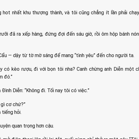
 hot nhất khu thượng thành, và tôi cũng chẳng ít lần phải chạ
ưỡi đã ra xếp hàng, đứng đợi đến sáu giờ, rồi ôm hộp bánh nó
ẩu — dậy từ tờ mờ sáng để mang “tình yêu” đến cho người ta.
nay có kèo rượu, đi với bọn tôi nha? Canh chừng anh Diễn một c
ắm đó.”
 Đình Diễn: “Không đi. Tối nay tôi có việc.”
 gì cơ chứ?”
 tiếng hỏi.
huyện quan trọng hơn cậu.