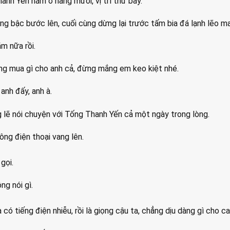
nh Yến nằm ở hàng mười, vị trí thứ bảy.
ng bậc bước lên, cuối cùng dừng lại trước tấm bia đá lạnh lẽo m
ăm nữa rồi.
ng mua gì cho anh cả, đừng mắng em keo kiệt nhé.
anh đấy, anh à.
ng lẽ nói chuyện với Tống Thanh Yến cả một ngày trong lòng.
ông điện thoại vang lên.
gọi.
ng nói gì.
 có tiếng điện nhiễu, rồi là giọng cậu ta, chẳng dịu dàng gì cho c