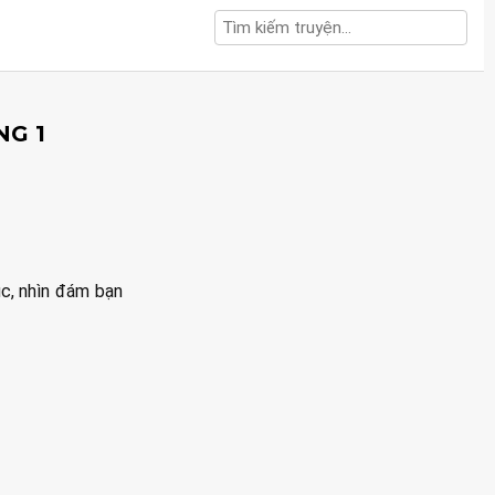
NG 1
úc, nhìn đám bạn