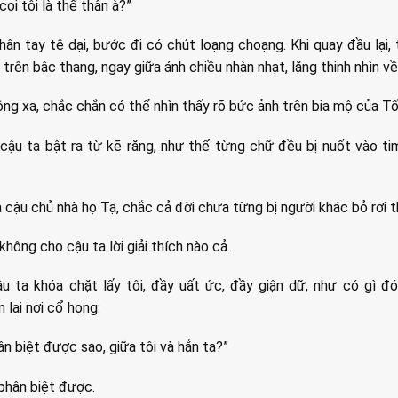
coi tôi là thế thân à?”
hân tay tê dại, bước đi có chút loạng choạng. Khi quay đầu lại, 
rên bậc thang, ngay giữa ánh chiều nhàn nhạt, lặng thinh nhìn về
ng xa, chắc chắn có thể nhìn thấy rõ bức ảnh trên bia mộ của T
cậu ta bật ra từ kẽ răng, như thể từng chữ đều bị nuốt vào ti
cậu chủ nhà họ Tạ, chắc cả đời chưa từng bị người khác bỏ rơi t
 không cho cậu ta lời giải thích nào cả.
u ta khóa chặt lấy tôi, đầy uất ức, đầy giận dữ, như có gì đ
 lại nơi cổ họng:
ân biệt được sao, giữa tôi và hắn ta?”
 phân biệt được.