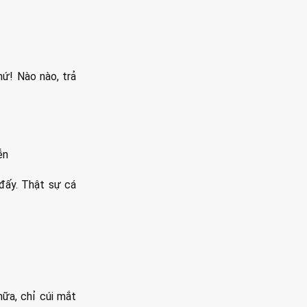
hứ! Nào nào, trả
ễn
 đấy. Thật sự cá
ữa, chỉ cúi mắt