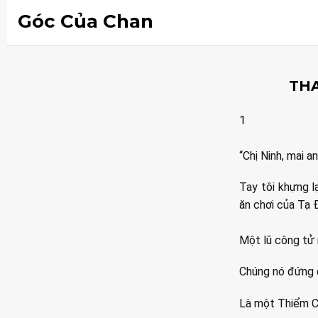
Góc Của Chan
THA
1
“Chị Ninh, mai a
Tay tôi khựng l
ăn chơi của Tạ 
Một lũ công tử 
Chúng nó đứng đ
Là một Thiểm Cẩ