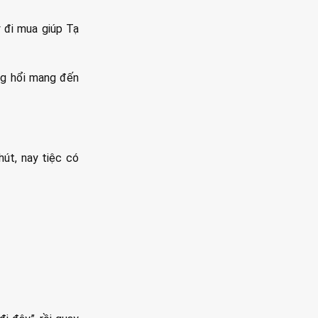
y đi mua giúp Tạ
ng hổi mang đến
hút, nay tiệc có