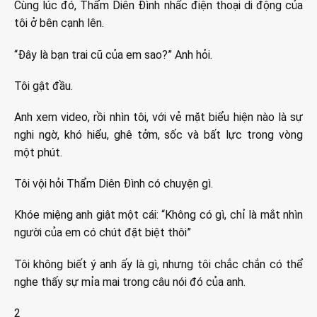
Cùng lúc đó, Thẩm Diên Đình nhấc điện thoại di động của
tôi ở bên cạnh lên.
“Đây là bạn trai cũ của em sao?” Anh hỏi.
Tôi gật đầu.
Anh xem video, rồi nhìn tôi, với vẻ mặt biểu hiện nào là sự
nghi ngờ, khó hiểu, ghê tởm, sốc và bất lực trong vòng
một phút.
Tôi vội hỏi Thẩm Diên Đình có chuyện gì.
Khóe miệng anh giật một cái: “Không có gì, chỉ là mắt nhìn
người của em có chút đặt biệt thôi”
Tôi không biết ý anh ấy là gì, nhưng tôi chắc chắn có thể
nghe thấy sự mỉa mai trong câu nói đó của anh.
2