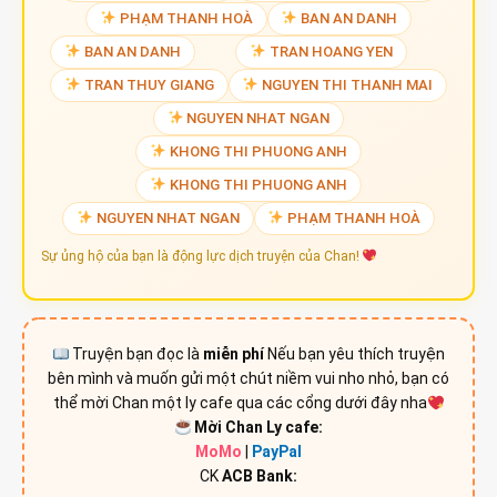
PHẠM THANH HOÀ
BAN AN DANH
BAN AN DANH
TRAN HOANG YEN
TRAN THUY GIANG
NGUYEN THI THANH MAI
NGUYEN NHAT NGAN
KHONG THI PHUONG ANH
KHONG THI PHUONG ANH
NGUYEN NHAT NGAN
PHẠM THANH HOÀ
Sự ủng hộ của bạn là động lực dịch truyện của Chan!
Truyện bạn đọc là
miễn phí
Nếu bạn yêu thích truyện
bên mình và muốn gửi một chút niềm vui nho nhỏ, bạn có
thể mời Chan một ly cafe qua các cổng dưới đây nha
Mời Chan Ly cafe:
MoMo
|
PayPal
CK
ACB Bank: