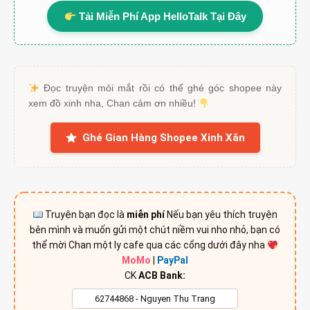
Tải Miễn Phí App HelloTalk Tại Đây
Đọc truyện mỏi mắt rồi có thể ghé góc shopee này
xem đồ xinh nha, Chan cảm ơn nhiều!
Ghé Gian Hàng Shopee Xinh Xắn
Truyện bạn đọc là
miễn phí
Nếu bạn yêu thích truyện
bên mình và muốn gửi một chút niềm vui nho nhỏ, bạn có
thể mời Chan một ly cafe qua các cổng dưới đây nha
MoMo
|
PayPal
CK
ACB Bank: