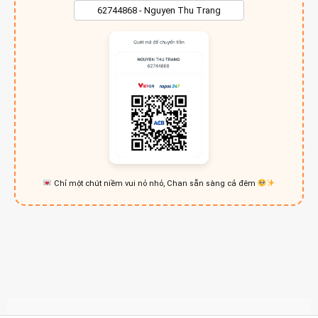
Chỉ một chút niềm vui nỏ nhỏ, Chan sẵn sàng cả đêm