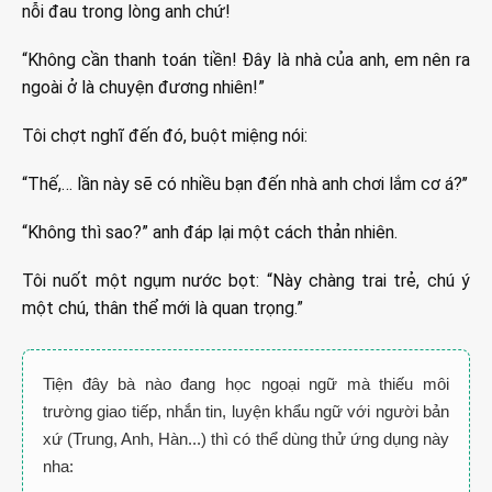
nỗi đau trong lòng anh chứ!
“Không cần thanh toán tiền! Đây là nhà của anh, em nên ra
ngoài ở là chuyện đương nhiên!”
Tôi chợt nghĩ đến đó, buột miệng nói:
“Thế,… lần này sẽ có nhiều bạn đến nhà anh chơi lắm cơ á?’’
“Không thì sao?” anh đáp lại một cách thản nhiên.
Tôi nuốt một ngụm nước bọt: “Này chàng trai trẻ, chú ý
một chú, thân thể mới là quan trọng.”
Tiện đây bà nào đang học ngoại ngữ mà thiếu môi
trường giao tiếp, nhắn tin, luyện khẩu ngữ với người bản
xứ (Trung, Anh, Hàn...) thì có thể dùng thử ứng dụng này
nha: