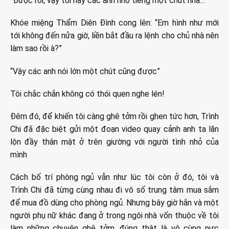
“Được rồi, vậy tối nay các anh nhỏ tiếng một chút nha…”
Khóe miệng Thẩm Diên Đình cong lên: “Em hình như mới
tới không đến nửa giờ, liền bắt đầu ra lệnh cho chủ nhà nên
làm sao rồi à?”
“Vậy các anh nói lớn một chút cũng được”
Tôi chắc chắn không có thói quen nghe lén!
Đêm đó, để khiến tôi càng ghê tởm rồi ghen tức hơn, Trình
Chi đã đặc biệt gửi một đoạn video quay cảnh anh ta lăn
lộn đầy thân mật ở trên giường với người tình nhỏ của
mình
Cách bố trí phòng ngủ vẫn như lúc tôi còn ở đó, tôi và
Trình Chi đã từng cùng nhau đi vô số trung tâm mua sắm
để mua đồ dùng cho phòng ngủ. Nhưng bây giờ hắn và một
người phụ nữ khác đang ở trong ngôi nhà vốn thuộc về tôi
làm những chuyện ghê tởm, đúng thật là vô cùng nực