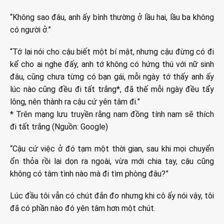
“Không sao đâu, anh ấy bình thường ở lầu hai, lầu ba không
có người ở.”
“Tớ lại nói cho cậu biết một bí mật, nhưng cậu đừng có đi
kể cho ai nghe đấy, anh tớ không có hứng thú với nữ sinh
đâu, cũng chưa từng có bạn gái, mỗi ngày tớ thấy anh ấy
lúc nào cũng đều đi tất trắng*, đã thế mỗi ngày đều tẩy
lông, nên thành ra cậu cứ yên tâm đi.”
* Trên mạng lưu truyền rằng nam đồng tính nam sẽ thích
đi tất trắng (Nguồn: Google)
“Cậu cứ việc ở đó tạm một thời gian, sau khi mọi chuyển
ổn thỏa rồi lại dọn ra ngoài, vừa mới chia tay, cậu cũng
không có tâm tình nào mà đi tìm phòng đâu?”
Lúc đầu tôi vẫn có chút đắn đo nhưng khi cô ấy nói vậy, tôi
đã có phần nào đó yên tâm hơn một chút.