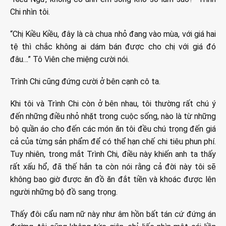
Chi nhìn tôi.
“Chị Kiều Kiều, đây là cà chua nhỏ đang vào mùa, với giá hai
tệ thì chắc không ai dám bán được cho chị với giá đó
đâu…” Tô Viên che miệng cười nói.
Trình Chi cũng đứng cười ở bên cạnh cô ta.
Khi tôi và Trình Chi còn ở bên nhau, tôi thường rất chú ý
đến những điều nhỏ nhặt trong cuộc sống, nào là từ những
bộ quần áo cho đến các món ăn tôi đều chú trọng đến giá
cả của từng sản phẩm để có thể hạn chế chi tiêu phun phí.
Tuy nhiên, trong mắt Trình Chi, điều này khiến anh ta thấy
rất xấu hổ, đã thế hắn ta còn nói rằng cả đời này tôi sẽ
không bao giờ được ăn đồ ăn đắt tiền và khoác được lên
người những bộ đồ sang trọng.
Thấy đôi cẩu nam nữ này như âm hồn bất tán cứ đứng án