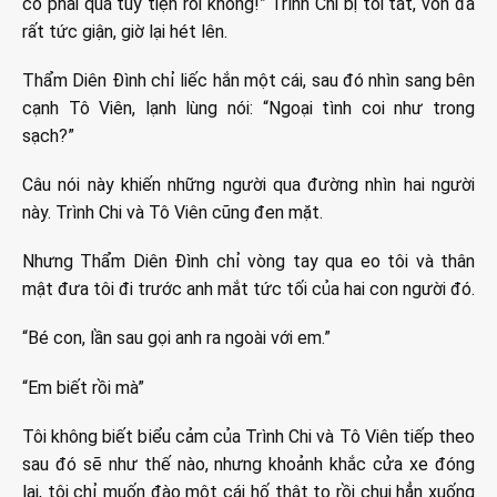
có phải quá tùy tiện rồi không!” Trình Chi bị tôi tát, vốn đã
rất tức giận, giờ lại hét lên.
Thẩm Diên Đình chỉ liếc hắn một cái, sau đó nhìn sang bên
cạnh Tô Viên, lạnh lùng nói: “Ngoại tình coi như trong
sạch?”
Câu nói này khiến những người qua đường nhìn hai người
này. Trình Chi và Tô Viên cũng đen mặt.
Nhưng Thẩm Diên Đình chỉ vòng tay qua eo tôi và thân
mật đưa tôi đi trước anh mắt tức tối của hai con người đó.
“Bé con, lần sau gọi anh ra ngoài với em.”
“Em biết rồi mà”
Tôi không biết biểu cảm của Trình Chi và Tô Viên tiếp theo
sau đó sẽ như thế nào, nhưng khoảnh khắc cửa xe đóng
lại, tôi chỉ muốn đào một cái hố thật to rồi chui hẳn xuống