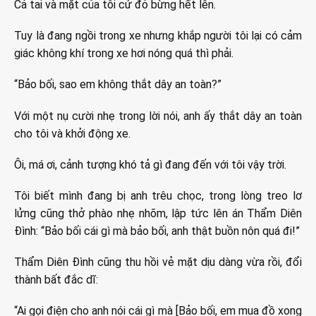
Cả tai và mặt của tôi cứ đỏ bừng hết lên.
Tuy là đang ngồi trong xe nhưng khắp người tôi lại có cảm
giác không khí trong xe hơi nóng quá thì phải.
“Bảo bối, sao em không thắt dây an toàn?”
Với một nụ cười nhẹ trong lời nói, anh ấy thắt dây an toàn
cho tôi và khởi động xe.
Ôi, má ơi, cảnh tượng khó tả gì đang đến với tôi vậy trời.
Tôi biết mình đang bị anh trêu chọc, trong lòng treo lơ
lửng cũng thở phào nhẹ nhõm, lập tức lên án Thẩm Diên
Đình: “Bảo bối cái gì mà bảo bối, anh thật buồn nôn quá đi!”
Thẩm Diên Đình cũng thu hồi vẻ mặt dịu dàng vừa rồi, đổi
thành bất đắc dĩ:
“Ai gọi điện cho anh nói cái gì mà [Bảo bối, em mua đồ xong