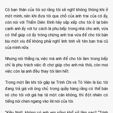
Cô bạn thân của tôi sợ rằng tôi sẽ nghĩ không thông khi ở
một mình, nên khi đưa tôi qua chỗ của anh trai của cô ấy,
còn nói với Thẩm Diên Đình hãy sắp xếp cho tôi ở lại bên
cạnh anh ấy với tư cách là phụ bếp trong nhà cho anh, vừa
có thể giúp cô ấy trông chừng anh trai vừa để cho tôi bận
bịu một xíu để không phải nghĩ linh tinh về tên bạn trai cũ
của mình nữa.
Nhưng nói thẳng ra, việc mà anh để cho tôi làm trong bếp
chỉ là phụ trách việc đi chợ giúp cho anh mà thôi, còn mọi
việc còn lại anh đều thay tôi làm hết.
Trong một lần khi tôi gặp lại Trình Chi và Tô Viên là lúc tôi
đang trả giá với ông chủ trong quầy hàng rằng có thể bán
nó cho tôi với giá hai tệ một cân không, thì đột nhiên có
tiếng nói chen ngang vào lời nói của tôi.
“Kiều Ngữ, không có anh em sống khổ sở lắm sao? “Trình