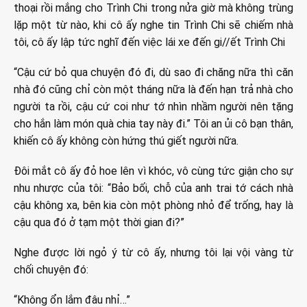
thoại rồi mắng cho Trình Chi trong nửa giờ mà không trùng
lặp một từ nào, khi cô ấy nghe tin Trình Chi sẽ chiếm nhà
tôi, cô ấy lập tức nghĩ đến việc lái xe đến gi//ết Trình Chi
“Cậu cứ bỏ qua chuyện đó đi, dù sao đi chăng nữa thì căn
nhà đó cũng chỉ còn một tháng nữa là đến hạn trả nhà cho
người ta rồi, cậu cứ coi như tớ nhìn nhầm người nên tặng
cho hắn làm món quà chia tay này đi.” Tôi an ủi cô bạn thân,
khiến cô ấy không còn hứng thú giết người nữa.
Đôi mắt cô ấy đỏ hoe lên vì khóc, vô cùng tức giận cho sự
nhu nhược của tôi: “Bảo bối, chỗ của anh trai tớ cách nhà
cậu không xa, bên kia còn một phòng nhỏ để trống, hay là
cậu qua đó ở tạm một thời gian đi?”
Nghe được lời ngỏ ý từ cô ấy, nhưng tôi lại vội vàng từ
chối chuyện đó:
“Không ổn lắm đâu nhỉ…”