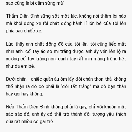
sao cũng là bị cắm sừng mà”
Thẩm Diên Đình sững sốt một lúc, không nói thêm lời nào
mà khởi động xe rồi chất đống hành lí lớn bé của tôi lên
phía sau chiếc xe.
Lúc thấy anh chất đống đồ của tôi lên, tôi cũng liếc mắt
nhìn anh, cổ tay áo sơ mi trắng được anh ấy vén lên lộ ra
xương cổ tay trắng nõn, cánh tay rất mịn màng trông hệt
như da em bé.
Dưới chân… chiếc quần âu ôm lấy đôi chân thon thả, không
thể nhận ra đó có phải là “đôi tất trắng” mà cô bạn thân
hay gọi hay không.
Nếu Thẩm Diên Đình không phải là gay, chỉ với khuôn mặt
sắc sảo đó, anh ấy có thể trở thành đối tượng yêu thích
của rất nhiều cô gái trẻ.