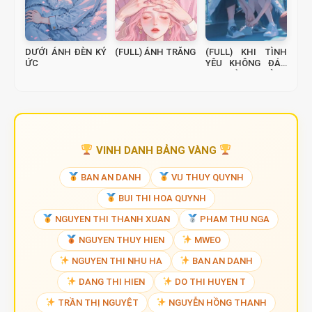
DƯỚI ÁNH ĐÈN KÝ
(FULL) ÁNH TRĂNG
(FULL) KHI TÌNH
ỨC
YÊU KHÔNG ĐÁP
LẠI: HÀNH TRÌNH
TÌM KIẾM GIẢI
THOÁT
VINH DANH BẢNG VÀNG
BAN AN DANH
VU THUY QUYNH
BUI THI HOA QUYNH
NGUYEN THI THANH XUAN
PHAM THU NGA
NGUYEN THUY HIEN
MWEO
NGUYEN THI NHU HA
BAN AN DANH
DANG THI HIEN
DO THI HUYEN T
TRẦN THỊ NGUYỆT
NGUYỄN HỒNG THANH