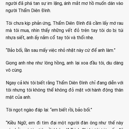
người đã phá tan sự im lặng, ánh mắt mơ hồ muốn dán vào
người Thẩm Diên Đình.
Tôi chưa kịp phản ứng, Thẩm Diên Đình đã cầm lấy mớ rau
mà tôi mua, nhìn thấy những vết đỏ trên tay tôi do bị túi
nhựa siết, anh ấy nắm cổ tay tôi và thổi nhẹ.
“Bảo bối, lần sau mấy việc nhỏ nhặt này cứ để anh làm.”
Giọng anh nhẹ như lông hồng, anh lại xoa đầu tôi, dịu dàng
vô cùng.
Ngay cả khi tôi biết rằng Thẩm Diên Đình chỉ đang diễn với
tôi nhưng tôi không thể không đỏ mặt với hành động thân
mật của anh.
Tôi ngọt ngào đáp lại: “em biết rồi, bảo bối.”
“Kiều Ngữ, em đi tìm đại một người đàn ông như thế này