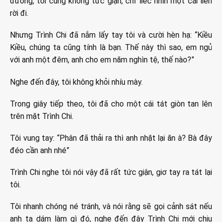
đường, tôi cũng không tức giận, chỉ liếc nhìn một cái liền
rời đi.
Nhưng Trình Chi đã nắm lấy tay tôi và cười hèn hạ: “Kiều
Kiều, chúng ta cũng tính là bạn. Thế này thì sao, em ngủ
với anh một đêm, anh cho em năm nghìn tệ, thế nào?”
Nghe đến đây, tôi không khỏi nhíu mày.
Trong giây tiếp theo, tôi đã cho một cái tát giòn tan lên
trên mặt Trình Chi.
Tôi vung tay: “Phân đã thải ra thì anh nhặt lại ăn à? Bà đây
đéo cần anh nhé”
Trình Chi nghe tôi nói vậy đã rất tức giận, giơ tay ra tát lại
tôi.
Tôi nhanh chóng né tránh, và nói rằng sẽ gọi cảnh sát nếu
anh ta dám làm gì đó, nghe đến đây Trình Chi mới chịu