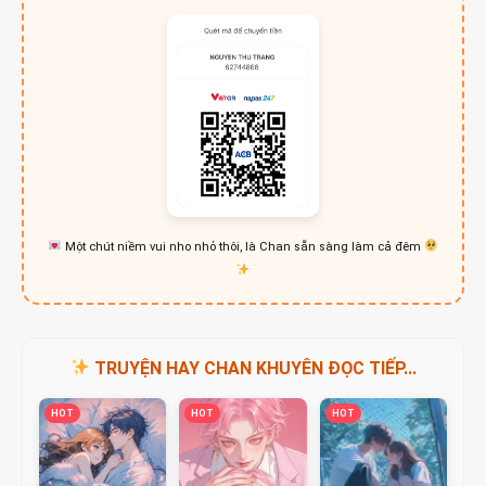
Một chút niềm vui nho nhỏ thôi, là Chan sẵn sàng làm cả đêm
TRUYỆN HAY CHAN KHUYÊN ĐỌC TIẾP...
HOT
HOT
HOT