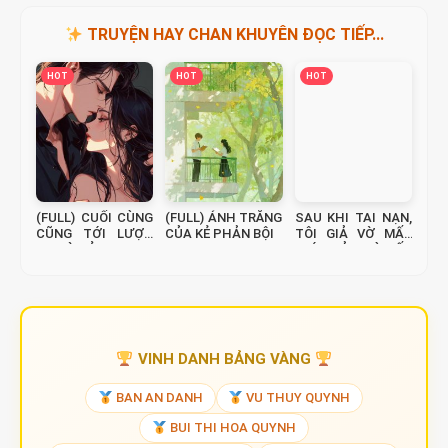
TRUYỆN HAY CHAN KHUYÊN ĐỌC TIẾP...
HOT
HOT
HOT
(FULL) CUỐI CÙNG
(FULL) ÁNH TRĂNG
SAU KHI TAI NẠN,
CŨNG TỚI LƯỢT
CỦA KẺ PHẢN BỘI
TÔI GIẢ VỜ MẤT
EM TỪ BỎ
TRÍ, TRẢ THÙ TẤT
CẢ BỌN HỌ
VINH DANH BẢNG VÀNG
BAN AN DANH
VU THUY QUYNH
BUI THI HOA QUYNH