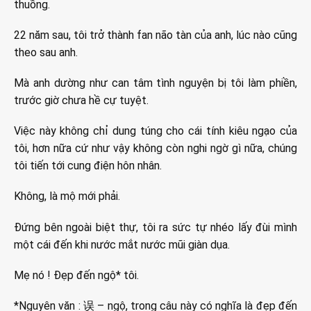
thuồng.
22 năm sau, tôi trở thành fan não tàn của anh, lúc nào cũng
theo sau anh.
Mà anh dường như can tâm tình nguyện bị tôi làm phiền,
trước giờ chưa hề cự tuyệt.
Việc này không chỉ dung túng cho cái tính kiêu ngạo của
tôi, hơn nữa cứ như vậy không còn nghi ngờ gì nữa, chúng
tôi tiến tới cung điện hôn nhân.
Không, là mộ mới phải.
Đứng bên ngoài biệt thự, tôi ra sức tự nhéo lấy đùi mình
một cái đến khi nước mắt nước mũi giàn dụa.
Mẹ nó ! Đẹp đến ngộ* tôi.
*Nguyên văn : 误 – ngộ, trong câu này có nghĩa là đẹp đến