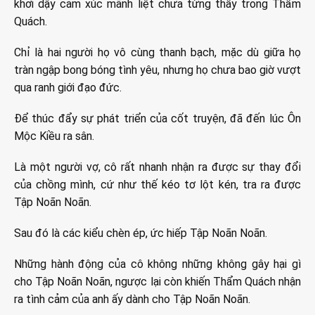
khơi dậy cảm xúc mãnh liệt chưa từng thấy trong Thẩm
Quách.
Chỉ là hai người họ vô cùng thanh bạch, mặc dù giữa họ
tràn ngập bong bóng tình yêu, nhưng họ chưa bao giờ vượt
qua ranh giới đạo đức.
Để thúc đẩy sự phát triển của cốt truyện, đã đến lúc Ôn
Mộc Kiều ra sân.
Là một người vợ, cô rất nhanh nhận ra được sự thay đổi
của chồng mình, cứ như thế kéo tơ lột kén, tra ra được
Tập Noãn Noãn.
Sau đó là các kiểu chèn ép, ức hiếp Tập Noãn Noãn.
Những hành động của cô không những không gây hại gì
cho Tập Noãn Noãn, ngược lại còn khiến Thẩm Quách nhận
ra tình cảm của anh ấy dành cho Tập Noãn Noãn.