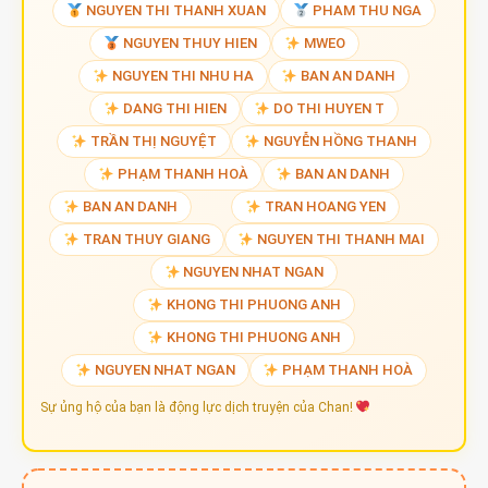
NGUYEN THI THANH XUAN
PHAM THU NGA
NGUYEN THUY HIEN
MWEO
NGUYEN THI NHU HA
BAN AN DANH
DANG THI HIEN
DO THI HUYEN T
TRẦN THỊ NGUYỆT
NGUYỄN HỒNG THANH
PHẠM THANH HOÀ
BAN AN DANH
BAN AN DANH
TRAN HOANG YEN
TRAN THUY GIANG
NGUYEN THI THANH MAI
NGUYEN NHAT NGAN
KHONG THI PHUONG ANH
KHONG THI PHUONG ANH
NGUYEN NHAT NGAN
PHẠM THANH HOÀ
Sự ủng hộ của bạn là động lực dịch truyện của Chan!