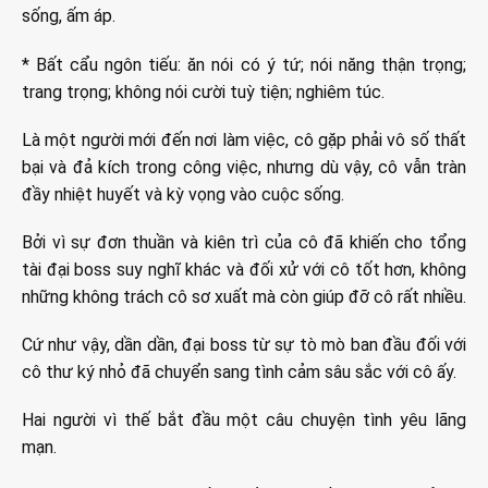
sống, ấm áp.
* Bất cẩu ngôn tiếu: ăn nói có ý tứ; nói năng thận trọng;
trang trọng; không nói cười tuỳ tiện; nghiêm túc.
Là một người mới đến nơi làm việc, cô gặp phải vô số thất
bại và đả kích trong công việc, nhưng dù vậy, cô vẫn tràn
đầy nhiệt huyết và kỳ vọng vào cuộc sống.
Bởi vì sự đơn thuần và kiên trì của cô đã khiến cho tổng
tài đại boss suy nghĩ khác và đối xử với cô tốt hơn, không
những không trách cô sơ xuất mà còn giúp đỡ cô rất nhiều.
Cứ như vậy, dần dần, đại boss từ sự tò mò ban đầu đối với
cô thư ký nhỏ đã chuyển sang tình cảm sâu sắc với cô ấy.
Hai người vì thế bắt đầu một câu chuyện tình yêu lãng
mạn.