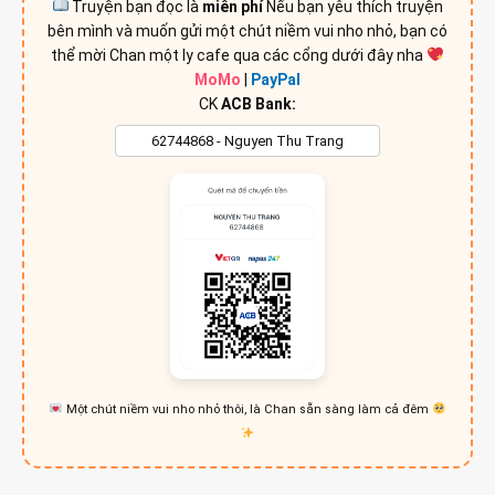
Truyện bạn đọc là
miễn phí
Nếu bạn yêu thích truyện
bên mình và muốn gửi một chút niềm vui nho nhỏ, bạn có
thể mời Chan một ly cafe qua các cổng dưới đây nha
MoMo
|
PayPal
CK
ACB Bank:
Một chút niềm vui nho nhỏ thôi, là Chan sẵn sàng làm cả đêm