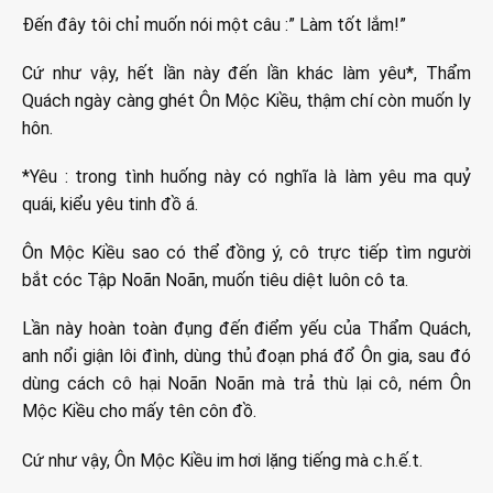
Đến đây tôi chỉ muốn nói một câu :” Làm tốt lắm!”
Cứ như vậy, hết lần này đến lần khác làm yêu*, Thẩm
Quách ngày càng ghét Ôn Mộc Kiều, thậm chí còn muốn ly
hôn.
*Yêu : trong tình huống này có nghĩa là làm yêu ma quỷ
quái, kiểu yêu tinh đồ á.
Ôn Mộc Kiều sao có thể đồng ý, cô trực tiếp tìm người
bắt cóc Tập Noãn Noãn, muốn tiêu diệt luôn cô ta.
Lần này hoàn toàn đụng đến điểm yếu của Thẩm Quách,
anh nổi giận lôi đình, dùng thủ đoạn phá đổ Ôn gia, sau đó
dùng cách cô hại Noãn Noãn mà trả thù lại cô, ném Ôn
Mộc Kiều cho mấy tên côn đồ.
Cứ như vậy, Ôn Mộc Kiều im hơi lặng tiếng mà c.h.ế.t.