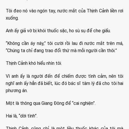
Tôi đeo nó vào ngón tay, nước mắt của Thịnh Cảnh liền rơi
xuống.
Anh ấy giả vờ bị khói thuốc sặc, ho sù sụ để che giấu.
“Không cần áy náy,” tôi cười rồi lau đi nước mắt trên má,
“Chúng ta chỉ đang trao đổi thứ mà mỗi người cần thôi.”
Thịnh Cảnh khó hiểu nhìn tôi.
Vì anh ấy là người đến để chiếm được tình cảm, nên tôi
nghĩ anh ấy hẳn đã biết, lúc đó bác sĩ tâm lý đã cho tôi hai
phương án.
Một là thông qua Giang Đông để “cai nghiện”.
Hai là, “dời tình”.
Thịnh Cảnh, cũng chỉ là một liều thuốc khác của tôi mà