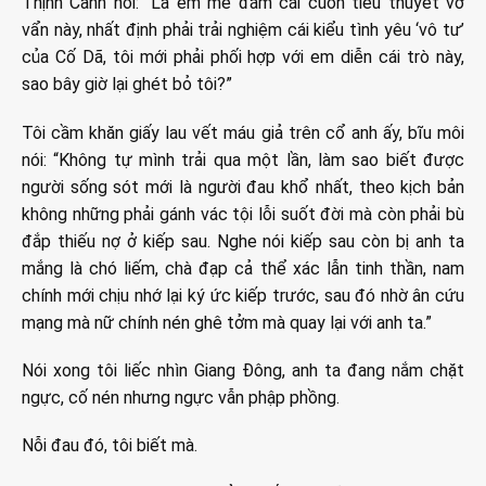
Thịnh Cảnh nói: “Là em mê đắm cái cuốn tiểu thuyết vớ
vẩn này, nhất định phải trải nghiệm cái kiểu tình yêu ‘vô tư’
của Cố Dã, tôi mới phải phối hợp với em diễn cái trò này,
sao bây giờ lại ghét bỏ tôi?”
Tôi cầm khăn giấy lau vết máu giả trên cổ anh ấy, bĩu môi
nói: “Không tự mình trải qua một lần, làm sao biết được
người sống sót mới là người đau khổ nhất, theo kịch bản
không những phải gánh vác tội lỗi suốt đời mà còn phải bù
đắp thiếu nợ ở kiếp sau. Nghe nói kiếp sau còn bị anh ta
mắng là chó liếm, chà đạp cả thể xác lẫn tinh thần, nam
chính mới chịu nhớ lại ký ức kiếp trước, sau đó nhờ ân cứu
mạng mà nữ chính nén ghê tởm mà quay lại với anh ta.”
Nói xong tôi liếc nhìn Giang Đông, anh ta đang nắm chặt
ngực, cố nén nhưng ngực vẫn phập phồng.
Nỗi đau đó, tôi biết mà.