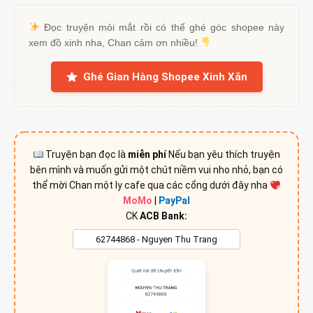
Đọc truyện mỏi mắt rồi có thể ghé góc shopee này
xem đồ xinh nha, Chan cảm ơn nhiều!
Ghé Gian Hàng Shopee Xinh Xắn
Truyện bạn đọc là
miễn phí
Nếu bạn yêu thích truyện
bên mình và muốn gửi một chút niềm vui nho nhỏ, bạn có
thể mời Chan một ly cafe qua các cổng dưới đây nha
MoMo
|
PayPal
CK
ACB Bank: