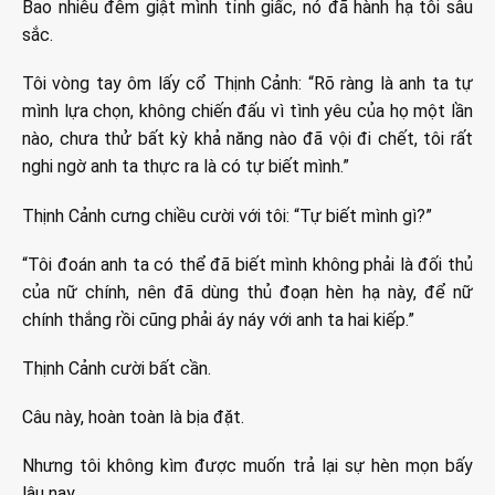
Bao nhiêu đêm giật mình tỉnh giấc, nó đã hành hạ tôi sâu
sắc.
Tôi vòng tay ôm lấy cổ Thịnh Cảnh: “Rõ ràng là anh ta tự
mình lựa chọn, không chiến đấu vì tình yêu của họ một lần
nào, chưa thử bất kỳ khả năng nào đã vội đi chết, tôi rất
nghi ngờ anh ta thực ra là có tự biết mình.”
Thịnh Cảnh cưng chiều cười với tôi: “Tự biết mình gì?”
“Tôi đoán anh ta có thể đã biết mình không phải là đối thủ
của nữ chính, nên đã dùng thủ đoạn hèn hạ này, để nữ
chính thắng rồi cũng phải áy náy với anh ta hai kiếp.”
Thịnh Cảnh cười bất cần.
Câu này, hoàn toàn là bịa đặt.
Nhưng tôi không kìm được muốn trả lại sự hèn mọn bấy
lâu nay.