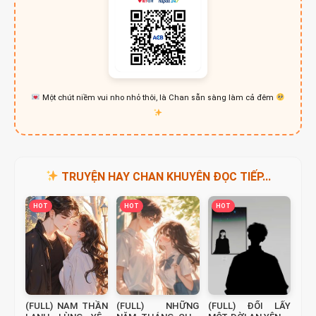
Một chút niềm vui nho nhỏ thôi, là Chan sẵn sàng làm cả đêm
TRUYỆN HAY CHAN KHUYÊN ĐỌC TIẾP...
HOT
HOT
HOT
(FULL) NAM THẦN
(FULL) NHỮNG
(FULL) ĐỔI LẤY