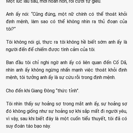
Một lúc lâu sau, mới hoàn hồn, rồi cười tự giễu.
Anh ấy nói: “Cũng đúng, một nữ chính có thể thoát khỏi
định mệnh, làm sao có thể không nhìn ra thủ đoạn của
tôi?”
Tôi không nói gì, thực ra tôi không hề biết sớm anh ấy là
người đến để chiếm được tình cảm của tôi.
Ban đầu tôi chỉ nghi ngờ anh ấy có liên quan đến Cố Dã,
nhìn anh ấy không ngừng nhấn mạnh việc thoát khỏi định
mệnh, tôi tưởng anh ấy là sự cứu rỗi trong định mệnh.
Cho đến khi Giang Đông “thức tỉnh”.
Tôi nhìn thấy sự hoảng sợ trong mắt anh ấy, sự hoảng sợ
đó không giống như sự hoảng sợ khi sắp mất đi người yêu,
vì vậy, sau khi biết đây là một cuốn tiểu thuyết, tôi đã có
suy đoán táo bạo này.