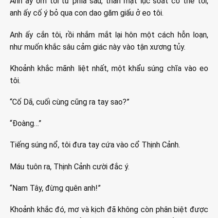
Anh ấy ôm tôi từ phía sau, thân mật lục soát cơ thể tôi,
anh ấy cố ý bỏ qua con dao găm giấu ở eo tôi.
Anh ấy cắn tôi, rồi nhắm mắt lại hôn một cách hỗn loạn,
như muốn khắc sâu cảm giác này vào tận xương tủy.
Khoảnh khắc mãnh liệt nhất, một khẩu súng chĩa vào eo
tôi.
“Cố Dã, cuối cùng cũng ra tay sao?”
“Đoàng…”
Tiếng súng nổ, tôi đưa tay cứa vào cổ Thịnh Cảnh.
Máu tuôn ra, Thịnh Cảnh cười đắc ý.
“Nam Tây, đừng quên anh!”
Khoảnh khắc đó, mơ và kịch đã không còn phân biệt được