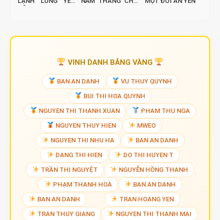
LẠNH LÙNG YÊU
NĂM THÁNG CHỜ
MỘT ĐỜI AN YÊN
TÔI
ĐỢI
VINH DANH BẢNG VÀNG
BAN AN DANH
VU THUY QUYNH
BUI THI HOA QUYNH
NGUYEN THI THANH XUAN
PHAM THU NGA
NGUYEN THUY HIEN
MWEO
NGUYEN THI NHU HA
BAN AN DANH
DANG THI HIEN
DO THI HUYEN T
TRẦN THỊ NGUYỆT
NGUYỄN HỒNG THANH
PHẠM THANH HOÀ
BAN AN DANH
BAN AN DANH
TRAN HOANG YEN
TRAN THUY GIANG
NGUYEN THI THANH MAI