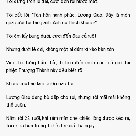
Tôi đứng trên lễ đài, cười đến rơi nước mắt.
Tôi cất lời: “Tân hôn hạnh phúc, Lương Giao. Đây là món
quà cưới tôi tặng anh. Anh có thích không?”
Tôi ôm lấy bụng dưới, cười đến đau cả ruột.
Nhưng dưới lễ đài, không một ai dám xì xào bàn tán.
Việc tôi từng bẩn thỉu, ti tiện đến mức nào, cả giới tài
phiệt Thượng Thành này đều biết rõ.
Không một ai dám cười nhạo tôi.
Lương Giao đang bù đắp cho tôi, nhưng tôi mãi mãi không
thể quên.
Năm tôi 22 tuổi, khi tấm màn che chiếc lồng được kéo ra,
tôi co ro bên trong, bị bỏ đói suốt ba ngày.