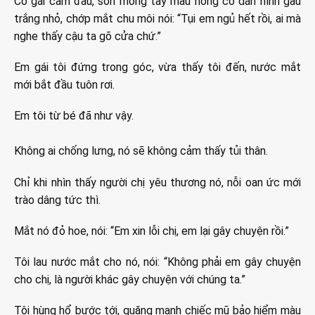
Cô gái cầm đầu, sơn móng tay màu hồng có dán hình gấu
trắng nhỏ, chớp mắt chu môi nói: “Tụi em ngủ hết rồi, ai mà
nghe thấy cậu ta gõ cửa chứ.”
Em gái tôi đứng trong góc, vừa thấy tôi đến, nước mắt
mới bắt đầu tuôn rơi.
Em tôi từ bé đã như vậy.
Không ai chống lưng, nó sẽ không cảm thấy tủi thân.
Chỉ khi nhìn thấy người chị yêu thương nó, nỗi oan ức mới
trào dâng tức thì.
Mắt nó đỏ hoe, nói: “Em xin lỗi chị, em lại gây chuyện rồi.”
Tôi lau nước mắt cho nó, nói: “Không phải em gây chuyện
cho chị, là người khác gây chuyện với chúng ta.”
Tôi hùng hổ bước tới, quăng mạnh chiếc mũ bảo hiểm màu