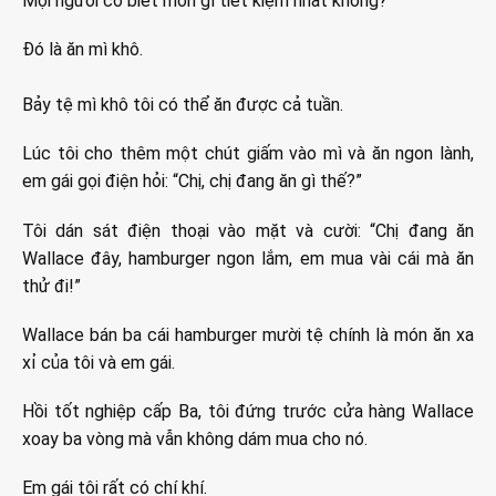
Mọi người có biết món gì tiết kiệm nhất không?
Đó là ăn mì khô.
Bảy tệ mì khô tôi có thể ăn được cả tuần.
Lúc tôi cho thêm một chút giấm vào mì và ăn ngon lành,
em gái gọi điện hỏi: “Chị, chị đang ăn gì thế?”
Tôi dán sát điện thoại vào mặt và cười: “Chị đang ăn
Wallace đây, hamburger ngon lắm, em mua vài cái mà ăn
thử đi!”
Wallace bán ba cái hamburger mười tệ chính là món ăn xa
xỉ của tôi và em gái.
Hồi tốt nghiệp cấp Ba, tôi đứng trước cửa hàng Wallace
xoay ba vòng mà vẫn không dám mua cho nó.
Em gái tôi rất có chí khí.