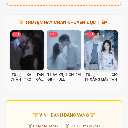
TRUYỆN HAY CHAN KHUYÊN ĐỌC TIẾP...
HOT
HOT
HOT
(FULL) XA TẬN
THẦY ƠI, HÔN EM
(FULL) GIÓ
CHÂN TRỜI, GẦN
ĐI! – FULL
THOẢNG MÂY TAN
NGAY TRƯỚC MẮT
VINH DANH BẢNG VÀNG
BAN AN DANH
VU THUY QUYNH