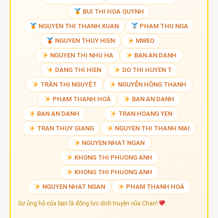
BUI THI HOA QUYNH
NGUYEN THI THANH XUAN
PHAM THU NGA
NGUYEN THUY HIEN
MWEO
NGUYEN THI NHU HA
BAN AN DANH
DANG THI HIEN
DO THI HUYEN T
TRẦN THỊ NGUYỆT
NGUYỄN HỒNG THANH
PHẠM THANH HOÀ
BAN AN DANH
BAN AN DANH
TRAN HOANG YEN
TRAN THUY GIANG
NGUYEN THI THANH MAI
NGUYEN NHAT NGAN
KHONG THI PHUONG ANH
KHONG THI PHUONG ANH
NGUYEN NHAT NGAN
PHẠM THANH HOÀ
Sự ủng hộ của bạn là động lực dịch truyện của Chan!