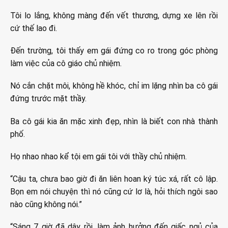
Tôi lo lắng, không màng đến vết thương, dựng xe lên rồi
cứ thế lao đi.
Đến trường, tôi thấy em gái đứng co ro trong góc phòng
làm việc của cô giáo chủ nhiệm.
Nó cắn chặt môi, không hề khóc, chỉ im lặng nhìn ba cô gái
đứng trước mặt thầy.
Ba cô gái kia ăn mặc xinh đẹp, nhìn là biết con nhà thành
phố.
Họ nhao nhao kể tội em gái tôi với thầy chủ nhiệm.
“Cậu ta, chưa bao giờ đi ăn liên hoan ký túc xá, rất cô lập.
Bọn em nói chuyện thì nó cũng cứ lơ là, hỏi thích ngôi sao
nào cũng không nói.”
“Sáng 7 giờ đã dậy rồi, làm ảnh hưởng đến giấc ngủ của