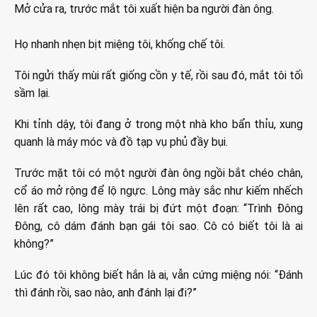
Mở cửa ra, trước mắt tôi xuất hiện ba người đàn ông.
Họ nhanh nhẹn bịt miệng tôi, khống chế tôi.
Tôi ngửi thấy mùi rất giống cồn y tế, rồi sau đó, mắt tôi tối
sầm lại.
Khi tỉnh dậy, tôi đang ở trong một nhà kho bẩn thỉu, xung
quanh là máy móc và đồ tạp vụ phủ đầy bụi.
Trước mặt tôi có một người đàn ông ngồi bắt chéo chân,
cổ áo mở rộng để lộ ngực. Lông mày sắc như kiếm nhếch
lên rất cao, lông mày trái bị đứt một đoạn: “Trình Đông
Đông, cô dám đánh bạn gái tôi sao. Cô có biết tôi là ai
không?”
Lúc đó tôi không biết hắn là ai, vẫn cứng miệng nói: “Đánh
thì đánh rồi, sao nào, anh đánh lại đi?”