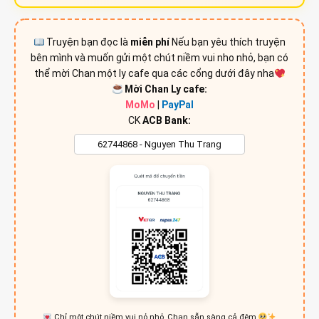
Truyện bạn đọc là
miễn phí
Nếu bạn yêu thích truyện
bên mình và muốn gửi một chút niềm vui nho nhỏ, bạn có
thể mời Chan một ly cafe qua các cổng dưới đây nha
Mời Chan Ly cafe:
MoMo
|
PayPal
CK
ACB Bank:
Chỉ một chút niềm vui nỏ nhỏ, Chan sẵn sàng cả đêm