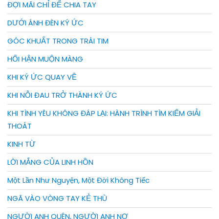
ĐỢI MÃI CHỈ ĐỂ CHIA TAY
DƯỚI ÁNH ĐÈN KÝ ỨC
GÓC KHUẤT TRONG TRÁI TIM
HỐI HẬN MUỘN MÀNG
KHI KÝ ỨC QUAY VỀ
KHI NỖI ĐAU TRỞ THÀNH KÝ ỨC
KHI TÌNH YÊU KHÔNG ĐÁP LẠI: HÀNH TRÌNH TÌM KIẾM GIẢI
THOÁT
KINH TỪ
LỜI MẮNG CỦA LINH HỒN
Một Lần Như Nguyện, Một Đời Không Tiếc
NGÃ VÀO VÒNG TAY KẺ THÙ
NGƯỜI ANH QUÊN, NGƯỜI ANH NỢ