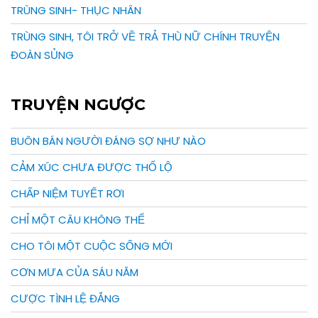
TRÙNG SINH- THỤC NHÂN
TRÙNG SINH, TÔI TRỞ VỀ TRẢ THÙ NỮ CHÍNH TRUYỆN
ĐOÀN SỦNG
TRUYỆN NGƯỢC
BUÔN BÁN NGƯỜI ĐÁNG SỢ NHƯ NÀO
CẢM XÚC CHƯA ĐƯỢC THỔ LỘ
CHẤP NIỆM TUYẾT RƠI
CHỈ MỘT CÂU KHÔNG THỂ
CHO TÔI MỘT CUỘC SỐNG MỚI
CƠN MƯA CỦA SÁU NĂM
CƯỢC TÌNH LỆ ĐẮNG