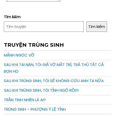
Tìm kiếm
Tìm kiếm
TRUYỆN TRÙNG SINH
MẢNH NGỌC VỠ
SAU KHI TAI NẠN, TÔI GIẢ VỜ MẤT TRÍ, TRẢ THÙ TẤT CẢ
BỌN HỌ
SAU KHI TRÙNG SINH, TÔI SẼ KHÔNG CỨU ANH TA NỮA
SAU KHI TRÙNG SINH, TÔI TỈNH NGỘ RỒI!!!
TRẦN TINH NHIÊN LÀ AI?
TRÙNG SINH – PHƯỢNG Ý LỆ TỈNH