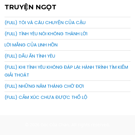
TRUYỆN NGỌT
(FULL) TÔI VÀ CÂU CHUYỆN CỦA CẬU
(FULL) TÌNH YÊU NÓI KHÔNG THÀNH LỜI
LỜI MẮNG CỦA LINH HỒN
(FULL) DẤU ẤN TÌNH YÊU
(FULL) KHI TÌNH YÊU KHÔNG ĐÁP LẠI: HÀNH TRÌNH TÌM KIẾM
GIẢI THOÁT
(FULL) NHỮNG NĂM THÁNG CHỜ ĐỢI
(FULL) CẢM XÚC CHƯA ĐƯỢC THỔ LỘ
© 2026 Góc Của Chan. All rights reserved.