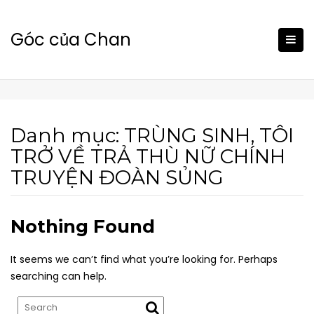
Skip
to
Góc của Chan
content
Danh mục:
TRÙNG SINH, TÔI
TRỞ VỀ TRẢ THÙ NỮ CHÍNH
TRUYỆN ĐOÀN SỦNG
Nothing Found
It seems we can’t find what you’re looking for. Perhaps
searching can help.