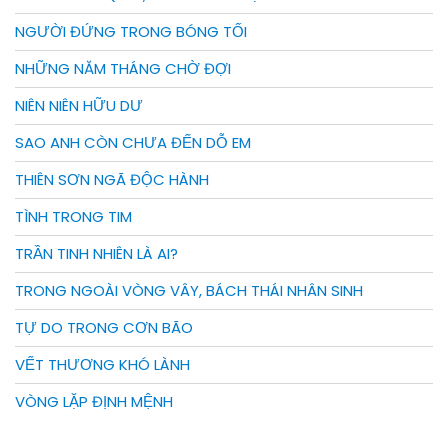
NGƯỜI ĐỨNG TRONG BÓNG TỐI
NHỮNG NĂM THÁNG CHỜ ĐỢI
NIÊN NIÊN HỮU DƯ
SAO ANH CÒN CHƯA ĐẾN DỖ EM
THIÊN SƠN NGÃ ĐỘC HÀNH
TÌNH TRONG TIM
TRẦN TINH NHIÊN LÀ AI?
TRONG NGOÀI VÒNG VÂY, BÁCH THÁI NHÂN SINH
TỰ DO TRONG CƠN BÃO
VẾT THƯƠNG KHÓ LÀNH
VÒNG LẶP ĐỊNH MỆNH